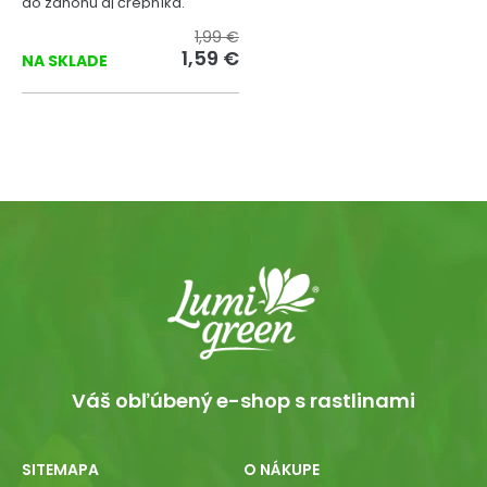
do záhonu aj črepníka.
1,99 €
1,59 €
NA SKLADE
Váš obľúbený e-shop s rastlinami
SITEMAPA
O NÁKUPE