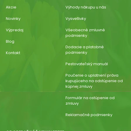
Akcie
Výhody nákupu u nás
Novinky
Vysvetlivky
Výpredaj
Všeobecné zmluvné
podmienky
Blog
Dodacie a platobné
podmienky
Kontakt
Pestovateľský manuál
Poučenie o uplatnení práva
kupujúceho na odstúpenie od
kúpnej zmluvy
Formulár na ostúpenie od
zmluvy
Reklamačné podmienky