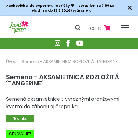
×
Machovička, delospermy, rebríčky
💚 – teraz len za 3,99 EUR!
Platí len do 13.8.2026 (vrátane).
0,00 €
Úvod
Semená - AKSAMIETNICA ROZLOŽITÁ ´TANGERINE´
Semená - AKSAMIETNICA ROZLOŽITÁ
´TANGERINE´
Semená aksamietnice s výraznými oranžovými
kvetmi do záhonu aj črepníka.
Novinka
-20% Zľava
CENOVÝ HIT!