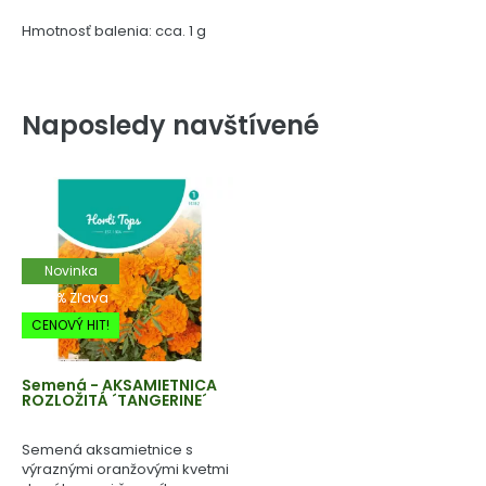
Hmotnosť balenia: cca. 1 g
Naposledy navštívené
Novinka
-20% Zľava
CENOVÝ HIT!
Semená - AKSAMIETNICA
ROZLOŽITÁ ´TANGERINE´
Semená aksamietnice s
výraznými oranžovými kvetmi