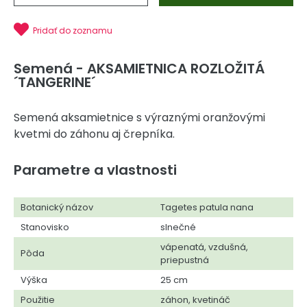
Pridať do zoznamu
Semená - AKSAMIETNICA ROZLOŽITÁ
´TANGERINE´
Semená aksamietnice s výraznými oranžovými
kvetmi do záhonu aj črepníka.
Parametre a vlastnosti
Botanický názov
Tagetes patula nana
Stanovisko
slnečné
vápenatá, vzdušná,
Pôda
priepustná
Výška
25 cm
Použitie
záhon, kvetináč