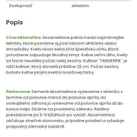
Dostupnosť
skladom
Popis
Charakteristika:
Aksamietnice patria medzi najznámejšie
letničky, ktoré poznáme aj pod názvom afrikánky alebo
smraďošky. Kvety okolo seba šíria špecifickú vôňu, ktorá
prirodzene odpudzuje škodlivý hmyz. Kvitne veľmi dlho, kvety
sa tvoria neustále počas celej sezóny. Kultivar ´TANGERINE´ je
nižší kultivar, ktorý dorastá približne 25 cm. Počas sezóny
bohato kvitne plnými kvetmi oranžovej farby.
Pestovanie:
Semená aksamietnice vysievame v skleníku v
termíne od polovice marca do polovice apríla, do
vonkajšieho záhona ju vysievame od polovice apríla až do
konca mája. Dbáme na pravidelnú zálievku. Rastliny
presádzame po 5-6 týždňoch po vysiatí. Aksamietnica
obľubuje slnečné stanovisko, prípadne polotieň a vyžaduje
priepustný záhradný substrát.