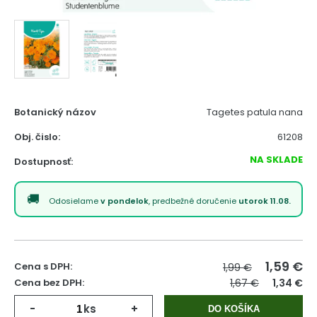
Botanický názov
Tagetes patula nana
Obj. čislo:
61208
NA SKLADE
Dostupnosť:
Odosielame
v pondelok
, predbežné doručenie
utorok 11.08.
1,59
€
Cena s DPH:
1,99 €
Cena bez DPH:
1,67 €
1,34 €
-
ks
+
DO KOŠÍKA