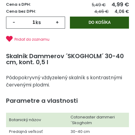
4,99
€
Cena s DPH:
5,49 €
Cena bez DPH:
4,46 €
4,06 €
-
ks
+
DO KOŠÍKA
Pridať do zoznamu
Skalník Dammerov ´SKOGHOLM´ 30-40
cm, kont. 0,5 l
Pôdopokryvný vždyzelený skalník s kontrastnými
červenými plodmi.
Parametre a vlastnosti
Cotoneaster dammeri
Botanický názov
´Skogholm
Predajná veľkosť
30-40 cm