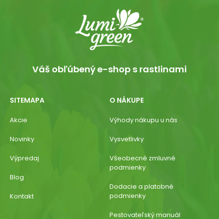
Váš obľúbený e-shop s rastlinami
SITEMAPA
O NÁKUPE
Akcie
Výhody nákupu u nás
Novinky
Vysvetlivky
Výpredaj
Všeobecné zmluvné
podmienky
Blog
Dodacie a platobné
podmienky
Kontakt
Pestovateľský manuál