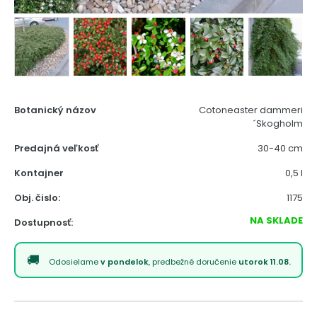
Botanický názov
Cotoneaster dammeri
´Skogholm
Predajná veľkosť
30-40 cm
Kontajner
0,5 l
Obj. čislo:
1175
NA SKLADE
Dostupnosť:
Odosielame
v pondelok
, predbežné doručenie
utorok 11.08.