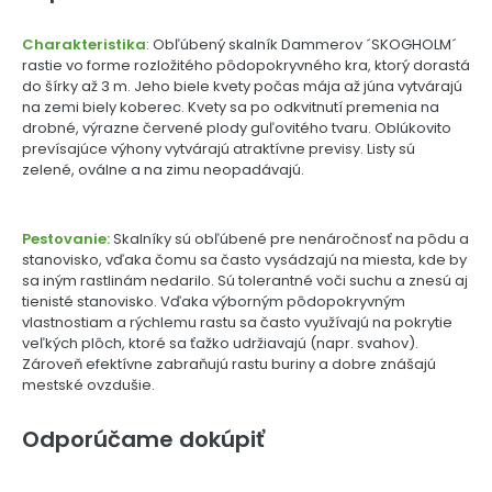
Charakteristika
: Obľúbený skalník Dammerov ´SKOGHOLM´
rastie vo forme rozložitého pôdopokryvného kra, ktorý dorastá
do šírky až 3 m. Jeho biele kvety počas mája až júna vytvárajú
na zemi biely koberec. Kvety sa po odkvitnutí premenia na
drobné, výrazne červené plody guľovitého tvaru. Oblúkovito
prevísajúce výhony vytvárajú atraktívne previsy. Listy sú
zelené, oválne a na zimu neopadávajú.
Pestovanie:
Skalníky sú obľúbené pre nenáročnosť na pôdu a
stanovisko, vďaka čomu sa často vysádzajú na miesta, kde by
sa iným rastlinám nedarilo. Sú tolerantné voči suchu a znesú aj
tienisté stanovisko. Vďaka výborným pôdopokryvným
vlastnostiam a rýchlemu rastu sa často využívajú na pokrytie
veľkých plôch, ktoré sa ťažko udržiavajú (napr. svahov).
Zároveň efektívne zabraňujú rastu buriny a dobre znášajú
mestské ovzdušie.
Odporúčame dokúpiť