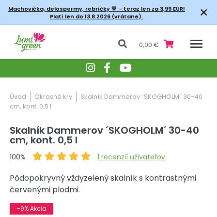
×
Machovička, delospermy, rebríčky
💚 – teraz len za 3,99 EUR!
Platí len do 13.8.2026 (vrátane).
0,00 €
Úvod
Okrasné kry
Skalník Dammerov ´SKOGHOLM´ 30-40
cm, kont. 0,5 l
Skalník Dammerov ´SKOGHOLM´ 30-40
cm, kont. 0,5 l
100%
1
recenzií užívateľov
Pôdopokryvný vždyzelený skalník s kontrastnými
červenými plodmi.
-9% Akcia