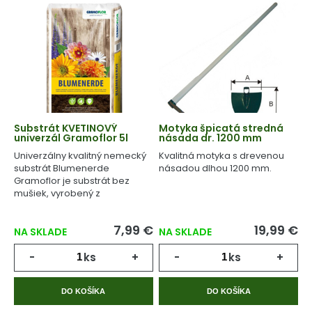
Substrát KVETINOVÝ
Motyka špicatá stredná
univerzál Gramoflor 5l
násada dr. 1200 mm
Univerzálny kvalitný nemecký
Kvalitná motyka s drevenou
substrát Blumenerde
násadou dlhou 1200 mm.
Gramoflor je substrát bez
mušiek, vyrobený z
geologicky starej rašeliny.
7,99 €
19,99 €
NA SKLADE
NA SKLADE
-
ks
+
-
ks
+
DO KOŠÍKA
DO KOŠÍKA