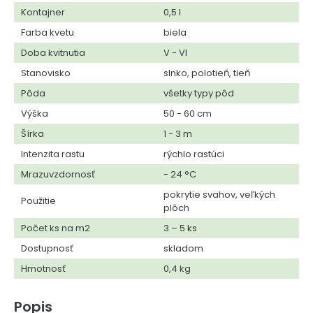
Kontajner
0,5 l
Farba kvetu
biela
Doba kvitnutia
V - VI
Stanovisko
slnko, polotieň, tieň
Pôda
všetky typy pôd
Výška
50 - 60 cm
Šírka
1 - 3 m
Intenzita rastu
rýchlo rastúci
Mrazuvzdornosť
- 24 °C
pokrytie svahov, veľkých
Použitie
plôch
Počet ks na m2
3 – 5 ks
Dostupnosť
skladom
Hmotnosť
0,4 kg
Popis