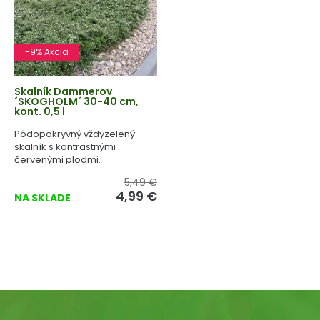
-9% Akcia
Skalník Dammerov
´SKOGHOLM´ 30-40 cm,
kont. 0,5 l
Pôdopokryvný vždyzelený
skalník s kontrastnými
červenými plodmi.
5,49 €
4,99 €
NA SKLADE