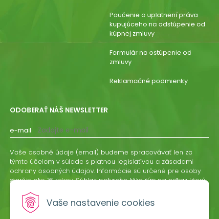
Poučenie o uplatnení práva
kupujúceho na odstúpenie od
kúpnej zmluvy
Formulár na ostúpenie od
zmluvy
Reklamačné podmienky
ODOBERAŤ NÁŠ NEWSLETTER
e-mail
Vaše osobné údaje (email) budeme spracovávať len za
týmto účelom v súlade s platnou legislatívou a zásadami
ochrany osobných údajov. Informácie sú určené pre osoby
staršie ako 16 rokov. Súhlas potvrdíte kliknutím na odkaz, ktorý
vám pošleme na váš email. Súhlas môžete kedykoľvek
odvolať písomne, emailom alebo kliknutím na odkaz z
Vaše nastavenie cookies
ktoréhokoľvek informačného emailu.