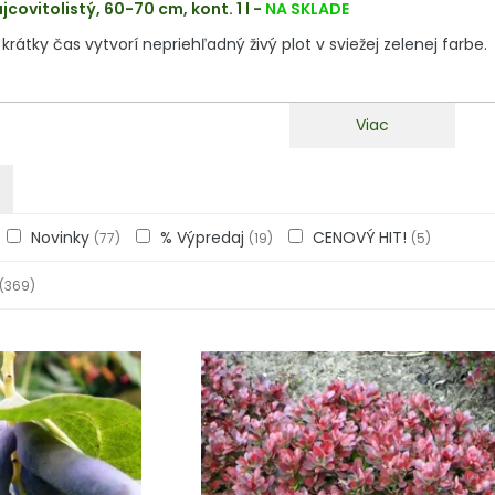
jcovitolistý, 60-70 cm, kont. 1 l
-
NA SKLADE
krátky čas vytvorí nepriehľadný živý plot v sviežej zelenej farbe.
Viac
Novinky
% Výpredaj
CENOVÝ HIT!
(77)
(19)
(5)
(369)