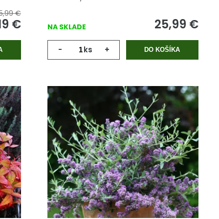
15,99 €
19
€
25,99
€
NA SKLADE
-
ks
+
A
DO KOŠÍKA