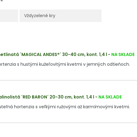
Vždyzelené kry
etlinatá ´MAGICAL ANDES®´ 30-40 cm, kont. 1,4 l
-
NA SKLADE
rtenzia s hustými kužeľovitými kvetmi v jemných odtieňoch.
linolistá ´RED BARON´ 20-30 cm, kont. 1,4 l
-
NA SKLADE
uteľná hortenzia s veľkými ružovými až karmímovými kvetmi.