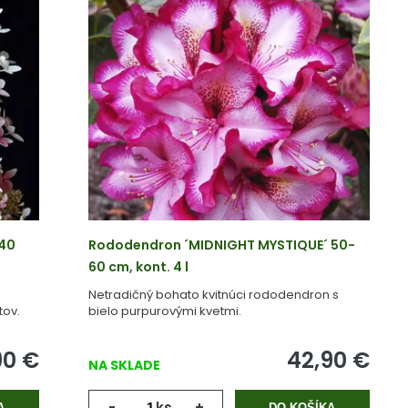
-40
Rododendron ´MIDNIGHT MYSTIQUE´ 50-
60 cm, kont. 4 l
Netradičný bohato kvitnúci rododendron s
tov.
bielo purpurovými kvetmi.
90
€
42,90
€
NA SKLADE
-
ks
+
A
DO KOŠÍKA