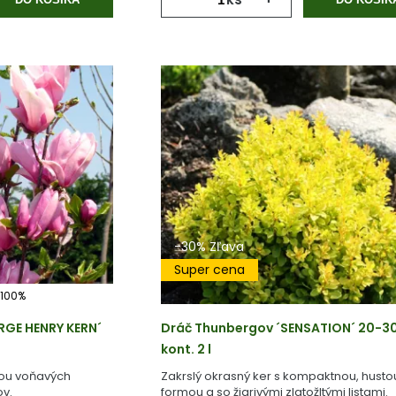
-30% Zľava
Super cena
100%
RGE HENRY KERN´
Dráč Thunbergov ´SENSATION´ 20-3
kont. 2 l
vou voňavých
Zakrslý okrasný ker s kompaktnou, husto
ov.
formou a so žiarivými zlatožltými listami.