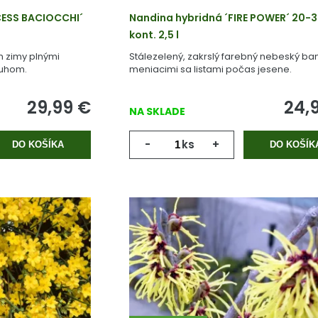
CESS BACIOCCHI´
Nandina hybridná ´FIRE POWER´ 20-3
kont. 2,5 l
m zimy plnými
Stálezelený, zakrslý farebný nebeský b
ruhom.
meniacimi sa listami počas jesene.
29,99
€
24,
NA SKLADE
-
ks
+
DO KOŠÍKA
DO KOŠÍK