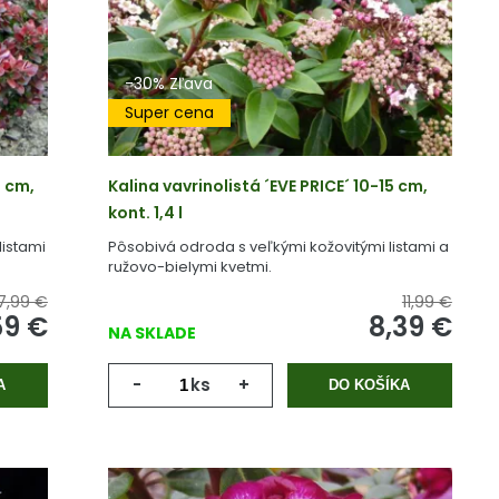
-30% Zľava
Super cena
 cm,
Kalina vavrinolistá ´EVE PRICE´ 10-15 cm,
kont. 1,4 l
listami
Pôsobivá odroda s veľkými kožovitými listami a
ružovo-bielymi kvetmi.
17,99 €
11,99 €
59
€
8,39
€
NA SKLADE
-
ks
+
A
DO KOŠÍKA