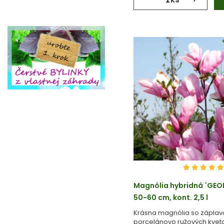
Magnólia hybridná ´GEO
50-60 cm, kont. 2,5 l
Krásna magnólia so zápla
porcelánovo ružových kvet