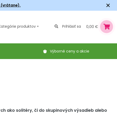
×
6 (vrátane).
Kategórie
produktov
Prihlásiť sa
0,00 €
Výborné ceny a akcie
ch ako solitéry, či do skupinových výsadieb alebo