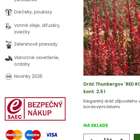
Darčeky, poukazy
Vonné oleje, difuzéry,
sviečky
Zeleninové priesady
Vianočné osvetlenie,
ozdoby
Novinky 2026
Dráč Thunbergov ´RED R
kont. 2,5 l
Elegantný dráč stĺpovitého 
bordovými listami.
NA SKLADE
-
ks
+