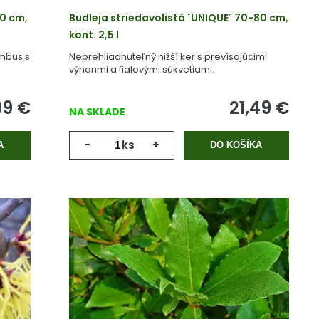
0 cm,
Budleja striedavolistá ´UNIQUE´ 70-80 cm,
kont. 2,5 l
ambus s
Neprehliadnuteľný nižší ker s prevísajúcimi
výhonmi a fialovými súkvetiami.
99
€
21,49
€
NA SKLADE
-
ks
+
A
DO KOŠÍKA