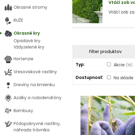
Vtáčí zob va
Okrasné stromy
Vtáčí zob za 
RUŽE
Okrasné kry
Opadavé kry
Vždyzelené kry
Filter produktov
Hortenzie
Typ
Akcie
(16)
Vresoviskové rastliny
Dostupnosť
Na sklade
Dreviny na kmienku
Azalky a rododendróny
Bambusy
Pôdopokryvné rastliny,
náhrada trávnika