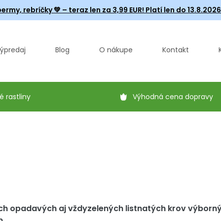
ermy, rebríčky
💚 – teraz len za 3,99 EUR! Platí len do 13.8.202
ýpredaj
Blog
O nákupe
Kontakt
é rastliny
Výhodná cena dopravy
ich opadavých aj vždyzelených listnatých krov výborný
n.