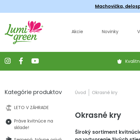
Machovička, delosp
Akcie
Novinky
V
Kvalitn
Kategórie produktov
Úvod
Okrasné kry
LETO V ZÁHRADE
Okrasné kry
Práve kvitnúce na
sklade!
Široký sortiment kvitnúc
na vytvorenie živých stie
Semená, trávne osivá