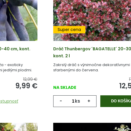
-30% Zľava
Super cena
0-40 cm, kont.
Dráč Thunbergov ´BAGATELLE´ 20-30
kont. 2 l
a - exoticky
Zakrslý dráč s výnimočne dekoratívnymi 
i jedlými plodmi.
sfarbenými do červena.
12,99 €
9,99
€
12,
NA SKLADE
-
ks
+
ostupnosť
DO KOŠÍK