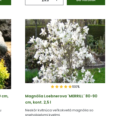
100%
0 cm,
Magnólia Loebnerova ´MERRILL´ 80-90
cm, kont. 2,5 l
u
Neskôr kvitnúca veľkokvetá magnólia so
snehobielymi kvetmi.