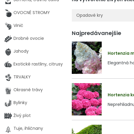
OVOCNÉ STROMY
Opadavé kry
Vinič
Najpredávanejšie
Drobné ovocie
Jahody
Hortenzia m
Elegantná ho
Exotické rastliny, citrusy
TRVALKY
Okrasné trávy
Hortenzia ka
Bylinky
Neprehliadn
Živý plot
Tuje, ihličnany