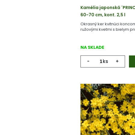
Kamélia japonská ´PRIN
60-70 cm, kont. 2,5 l
Okrasný ker kvitnúci konco
ružovými kvetmi s bielym p
NA SKLADE
-
ks
+