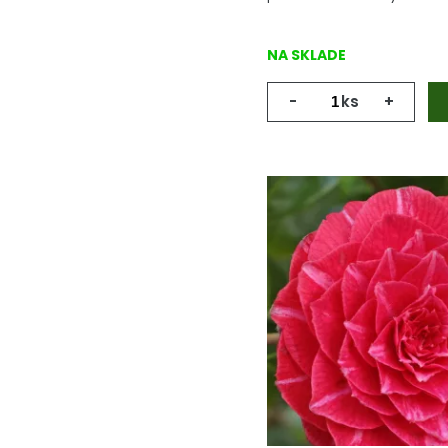
NA SKLADE
-
ks
+