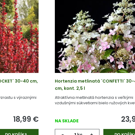
OCKET´ 30-40 cm,
Hortenzia metlinatá ´CONFETTI´ 30
cm, kont. 2,5 l
vzrastu s výraznými
Atraktívna metlinatá hortenzia s veľkými
vzdušnými súkvetiami bielo ružových kve
18,99
€
23,
NA SKLADE
-
ks
+
DO KOŠÍKA
DO KOŠÍK