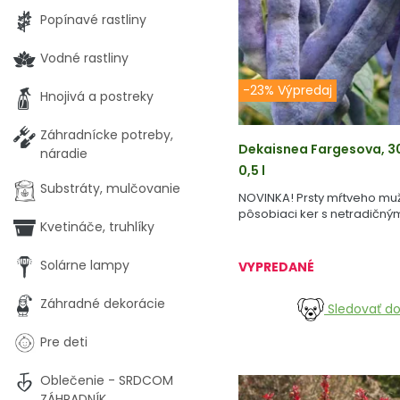
Popínavé rastliny
Vodné rastliny
-23% Výpredaj
Hnojivá a postreky
Záhradnícke potreby,
Dekaisnea Fargesova, 3
náradie
0,5 l
Substráty, mulčovanie
NOVINKA! Prsty mŕtveho muž
pôsobiaci ker s netradičným
Kvetináče, truhlíky
Solárne lampy
VYPREDANÉ
Záhradné dekorácie
Sledovať d
Pre deti
Oblečenie - SRDCOM
ZÁHRADNÍK