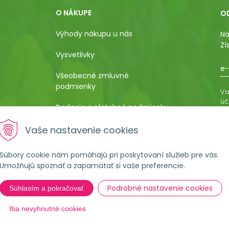
O NÁKUPE
O
Výhody nákupu u nás
Na
Zí
Vysvetlivky
e-
Všeobecné zmluvné
podmienky
Va
úč
Dodacie a platobné podmienky
os
ro
Pestovateľský manuál
Vaše nastavenie cookies
vá
al
Poučenie o uplatnení práva
Súbory cookie nám pomáhajú pri poskytovaní služieb pre vás.
kupujúceho na odstúpenie od
Umožňujú spoznať a zapamätať si vaše preferencie.
kúpnej zmluvy
Podrobné nastavenie cookies
Súhlasím a pokračovať
Formulár na ostúpenie od
zmluvy
Iba nevyhnutné cookies
Reklamačné podmienky