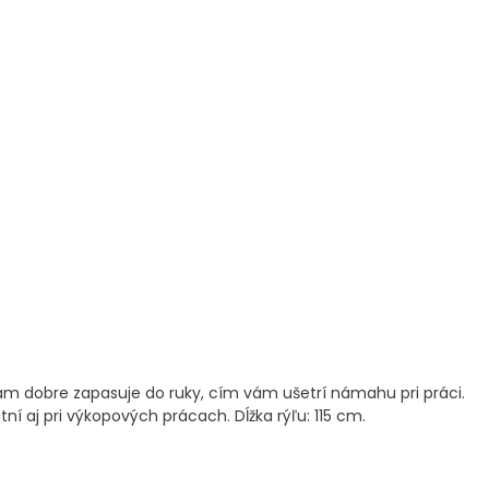
ám dobre zapasuje do ruky, cím vám ušetrí námahu pri práci.
í aj pri výkopových prácach. Dĺžka rýľu: 115 cm.