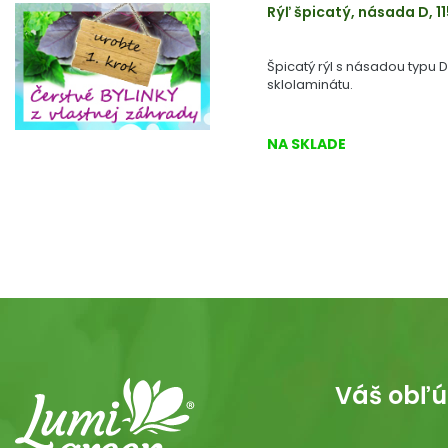
Rýľ špicatý, násada D, 1
Špicatý rýl s násadou typu 
sklolaminátu.
NA SKLADE
Váš obľú