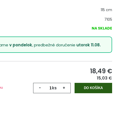
115 cm
7105
NA SKLADE
lame
v pondelok
, predbežné doručenie
utorok 11.08.
18,49
€
15,03 €
mu
-
ks
+
DO KOŠÍKA