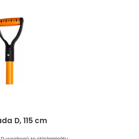
ada D, 115 cm
 D vyrobený zo sklolaminátu.