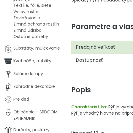
Textílie, fólie, siete
Výsev rastlín
Zavlažovanie
Zimná ochrana rastlín
Parametre a vlas
Zimná údržba
Ostatné potreby
Predajná veľkosť
Substráty, mulčovanie
Dostupnosť
Kvetináče, truhlíky
Solárne lampy
Záhradné dekorácie
Popis
Pre deti
Charakteristika:
Rýľ je vyro
Oblečenie - SRDCOM
Rýľ je vhodný hlavne na prípr
ZÁHRADNÍK
Darčeky, poukazy
Hmotnosť: 1,7 kg.