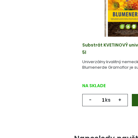
Substrát KVETINOVÝ univ
5l
Univerzálny kvalitný nemeck
Blumenerde Gramoflor je su
vyrobený z geologicky starej
NA SKLADE
-
ks
+