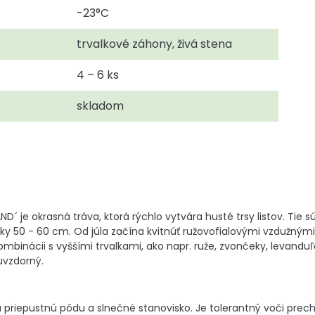
-23°C
trvalkové záhony, živá stena
4 – 6 ks
skladom
D´ je okrasná tráva, ktorá rýchlo vytvára husté trsy listov. Ti
ky 50 - 60 cm. Od júla začína kvitnúť ružovofialovými vzdužnými
binácii s vyššími trvalkami, ako napr. ruže, zvončeky, levanduľa,
uvzdorný.
 priepustnú pôdu a slnečné stanovisko. Je tolerantný voči prec