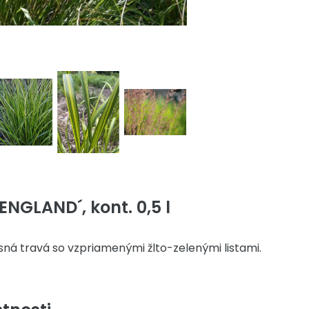
ENGLAND´, kont. 0,5 l
ná travá so vzpriamenými žlto-zelenými listami.