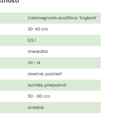
tnosti
Calamagrostis acutiflora ´England´
30-40 cm
0,5 l
hnedožltá
VII - IX
slnečné, polotieň
suchšia, priepustná
50 - 80 cm
stredná