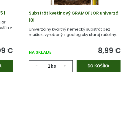
5 l
Substrát kvetinový GRAMOFLOR univerzál
10l
jar
stlín v
Univerzálny kvalitný nemecký substrát bez
mušiek, vyrobený z geologicky starej rašeliny.
99 €
8,99 €
NA SKLADE
-
ks
+
A
DO KOŠÍKA