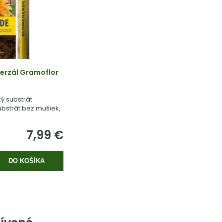
erzál Gramoflor
ý substrát
bstrát bez mušiek,
 rašeliny.
7,99 €
DO KOŠÍKA