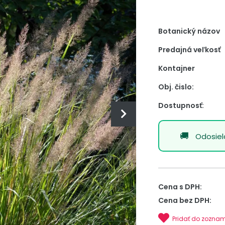
Botanický názov
Predajná veľkosť
Kontajner
Obj. čislo:
Dostupnosť:
Odosie
Cena s DPH:
Cena bez DPH:
Pridať do zozna