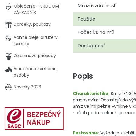
Mrazuvzdornosť
Oblečenie - SRDCOM
ZÁHRADNÍK
Použitie
Darčeky, poukazy
Počet ks na m2
Vonné oleje, difuzéry,
sviečky
Dostupnosť
Zeleninové priesady
Vianočné osvetlenie,
Popis
ozdoby
Novinky 2026
Charakteristika:
Smlz ´ENGLAN
pruhovavím. Dorastajú do výš
Smlz veľmi pekne vynikne v kom
našich podmienkach je mraz
Pestovanie:
Vyžaduje suchšiu