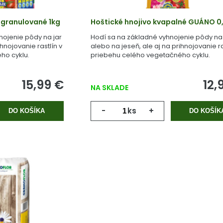
 granulované 1kg
Hoštické hnojivo kvapalné GUÁNO 0,
nojenie pôdy na jar
Hodí sa na základné vyhnojenie pôdy na 
ihnojovanie rastlín v
alebo na jeseň, ale aj na prihnojovanie ra
ho cyklu.
priebehu celého vegetačného cyklu.
15,99 €
12,
NA SKLADE
-
ks
+
DO KOŠÍKA
DO KOŠÍK