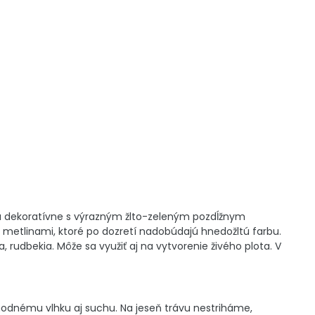
e sú dekoratívne s výrazným žlto-zeleným pozdĺžnym
 metlinami, ktoré po dozretí nadobúdajú hnedožltú farbu.
 rudbekia. Môže sa využiť aj na vytvorenie živého plota. V
hodnému vlhku aj suchu. Na jeseň trávu nestriháme,