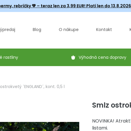
ermy, rebríčky
💚 – teraz len za 3,99 EUR! Platí len do 13.8.202
ýpredaj
Blog
O nákupe
Kontakt
é rastliny
Výhodná cena dopravy
ostrokvetý ´ENGLAND´, kont. 0,5 l
Smlz ostrok
NOVINKA! Atrakt
listami.