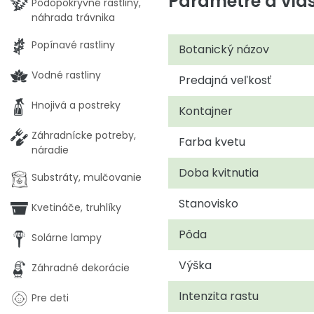
Parametre a vlas
Pôdopokryvné rastliny,
náhrada trávnika
Popínavé rastliny
Botanický názov
Vodné rastliny
Predajná veľkosť
Hnojivá a postreky
Kontajner
Záhradnícke potreby,
Farba kvetu
náradie
Doba kvitnutia
Substráty, mulčovanie
Stanovisko
Kvetináče, truhlíky
Pôda
Solárne lampy
Výška
Záhradné dekorácie
Intenzita rastu
Pre deti