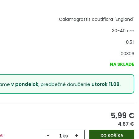
Calamagrostis acutiflora ´England´
30-40 cm
0,5 l
00306
NA SKLADE
lame
v pondelok
, predbežné doručenie
utorok 11.08.
5,99
€
4,87 €
mu
-
ks
+
DO KOŠÍKA