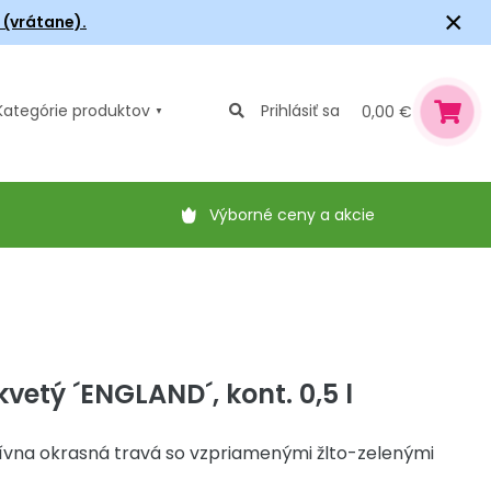
×
6 (vrátane).
Kategórie
produktov
Prihlásiť sa
0,00 €
Výborné ceny a akcie
vetý ´ENGLAND´, kont. 0,5 l
ívna okrasná travá so vzpriamenými žlto-zelenými