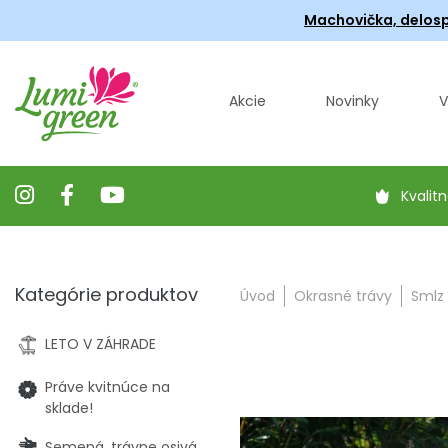
Machovička, delosp
Akcie
Novinky
V
Kvalitn
Kategórie produktov
Úvod
Okrasné trávy
Smlz 
LETO V ZÁHRADE
Práve kvitnúce na
sklade!
Semená, trávne osivá