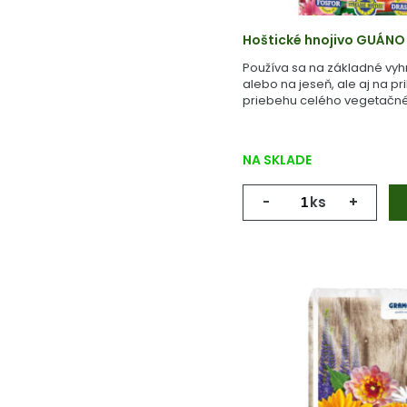
Hoštické hnojivo GUÁNO
Používa sa na základné vyh
alebo na jeseň, ale aj na pr
priebehu celého vegetačné
NA SKLADE
-
ks
+