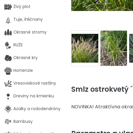
Živý plot
Tuje, ihličnany
Okrasné stromy
RUŽE
Okrasné kry
Hortenzie
Vresoviskové rastliny
Smlz ostrokvetý ´
Dreviny na kmienku
NOVINKA! Atraktívna okras
Azalky a rododendróny
Bambusy