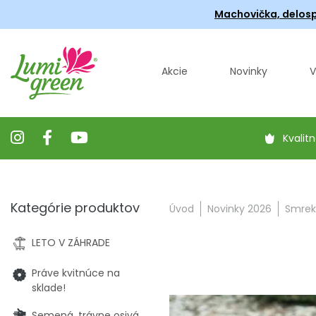
Machovička, delosp
Akcie
Novinky
V
Kvalitn
Kategórie produktov
Úvod
Novinky 2026
Smrek 
LETO V ZÁHRADE
Práve kvitnúce na
sklade!
Semená, trávne osivá