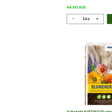
NA SKLADE
-
ks
+
Substrát KVETINOVÝ univ