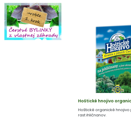
Hoštické hnojivo organi
Hoštické organické hnojivo
rast ihličnanov.