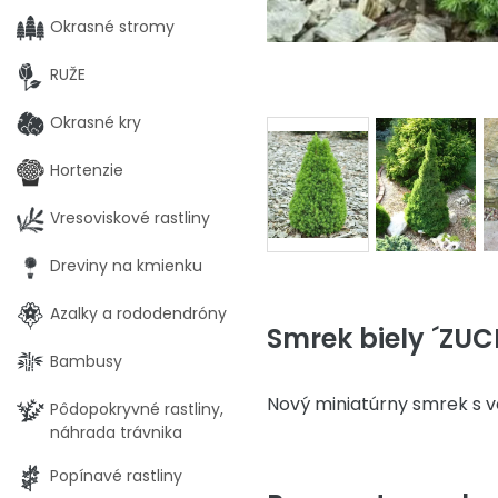
Okrasné stromy
RUŽE
Okrasné kry
Hortenzie
Vresoviskové rastliny
Dreviny na kmienku
Azalky a rododendróny
Smrek biely ´ZUC
Bambusy
Nový miniatúrny smrek s 
Pôdopokryvné rastliny,
náhrada trávnika
Popínavé rastliny