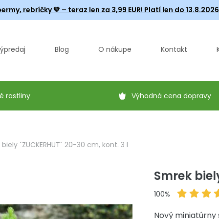
ermy, rebríčky
💚 – teraz len za 3,99 EUR! Platí len do 13.8.202
ýpredaj
Blog
O nákupe
Kontakt
é rastliny
Výhodná cena dopravy
biely ´ZUCKERHUT´ 20-30 cm, kont. 3 l
Smrek biel
100%
Nový miniatúrny