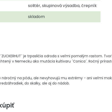
solitér, skupinová výsadba, črepník
skladom
´ZUCKERHUT´ je trpasličia odroda s veľmi pomalým rastom. Tvorí 
chtený v Nemecku ako mutácia kultivaru ´Conica´. Ročný prírastok 
je náročný na pôdu, ale nevyhovujú mu extrémy - ani veľmi mokr
dzáhradiek, do skalky, ale aj do nádob.
úpiť