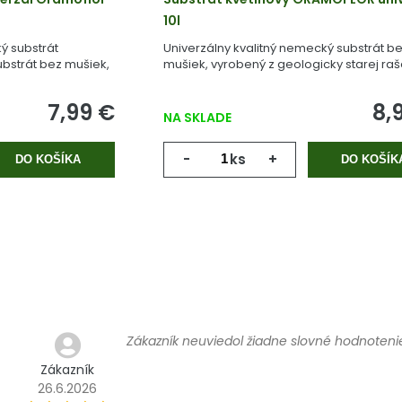
10l
ý substrát
Univerzálny kvalitný nemecký substrát b
bstrát bez mušiek,
mušiek, vyrobený z geologicky starej raše
 rašeliny.
7,99 €
8,
NA SKLADE
-
ks
+
DO KOŠÍKA
DO KOŠÍK
Zákazník neuviedol žiadne slovné hodnoteni
Zákazník
26.6.2026