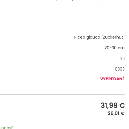
Picea glauca ´Zuckerhut´
20-30 cm
3 l
0393
VYPREDANÉ
31,99
€
26,01 €
upnosť