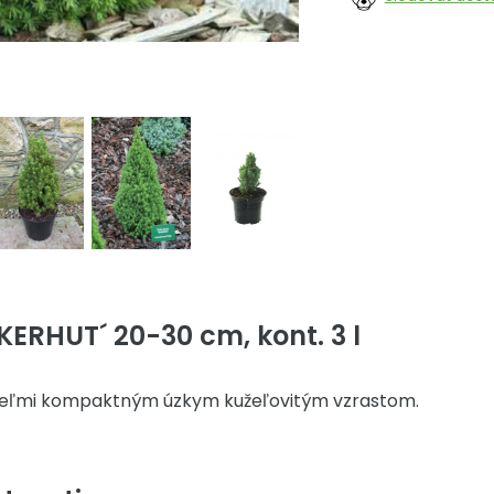
KERHUT´ 20-30 cm, kont. 3 l
veľmi kompaktným úzkym kužeľovitým vzrastom.