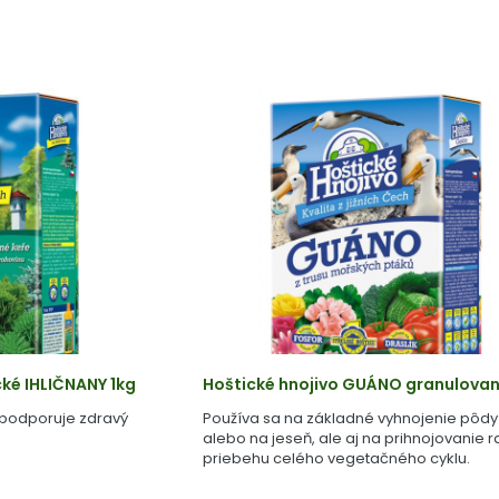
cké IHLIČNANY 1kg
Hoštické hnojivo GUÁNO granulovan
 podporuje zdravý
Používa sa na základné vyhnojenie pôdy 
alebo na jeseň, ale aj na prihnojovanie ra
priebehu celého vegetačného cyklu.