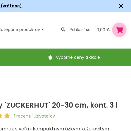
×
6 (vrátane).
Kategórie
produktov
Prihlásiť sa
0,00 €
Výborné ceny a akcie
y ´ZUCKERHUT´ 20-30 cm, kont. 3 l
1
recenzií užívateľov
 smrek s veľmi kompaktným úzkym kužeľovitým