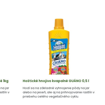
é 1kg
Hoštické hnojivo kvapalné GUÁNO 0,5 l
na jar
Hodí sa na základné vyhnojenie pôdy na jar
stlín v
alebo na jeseň, ale aj na prihnojovanie rastlín v
priebehu celého vegetačného cyklu.