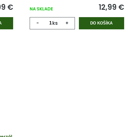
99 €
12,99 €
NA SKLADE
-
ks
+
A
DO KOŠÍKA
erzál