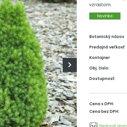
vzrastom.
Novinka
Botanický názov
Predajná veľkosť
Kontajner
Obj. čislo:
Dostupnosť:
Cena s DPH:
Cena bez DPH:
Sledovať dost