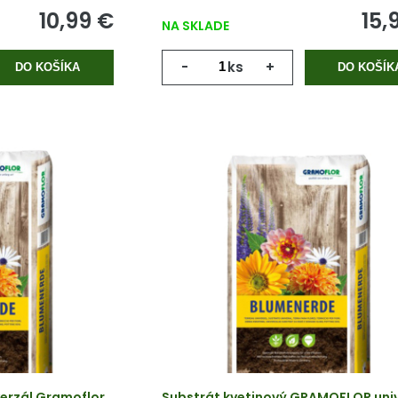
10,99 €
15,
NA SKLADE
-
ks
+
DO KOŠÍKA
DO KOŠÍK
erzál Gramoflor
Substrát kvetinový GRAMOFLOR univ