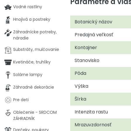
Parametre a vlas
Vodné rastliny
Hnojivá a postreky
Botanický názov
Záhradnícke potreby,
Predajná veľkosť
náradie
Kontajner
Substráty, mulčovanie
Stanovisko
Kvetináče, truhlíky
Pôda
Solárne lampy
Výška
Záhradné dekorácie
Šírka
Pre deti
Intenzita rastu
Oblečenie - SRDCOM
ZÁHRADNÍK
Mrazuvzdornosť
Darčeky, poukazy