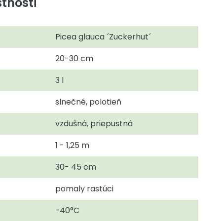
tnosti
Picea glauca ´Zuckerhut´
20-30 cm
3 l
slnečné, polotieň
vzdušná, priepustná
1 - 1,25 m
30- 45 cm
pomaly rastúci
-40°C