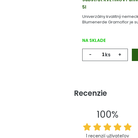
5l
Univerzálny kvalitný nemeck
Blumenerde Gramoflor je su
vyrobený z geologicky starej
NA SKLADE
-
ks
+
Recenzie
100%
1 recenzií užívateľov