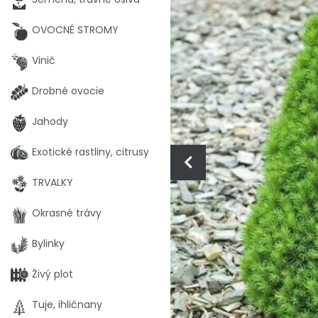
OVOCNÉ STROMY
Vinič
Drobné ovocie
Jahody
Exotické rastliny, citrusy
TRVALKY
Okrasné trávy
Bylinky
Živý plot
Tuje, ihličnany