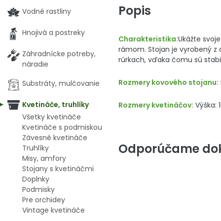
Popis
Vodné rastliny
Hnojivá a postreky
Charakteristika:
Ukážte svoj
rámom. Stojan je vyrobený z 
Záhradnícke potreby,
rúrkach, vďaka čomu sú stabi
náradie
Rozmery kovového stojanu:
Substráty, mulčovanie
Kvetináče, truhlíky
Rozmery kvetináčov:
Výška: 
Všetky kvetináče
Kvetináče s podmiskou
Závesné kvetináče
Odporúčame dok
Truhlíky
Misy, amfory
Stojany s kvetináčmi
Doplnky
Podmisky
Pre orchidey
Vintage kvetináče