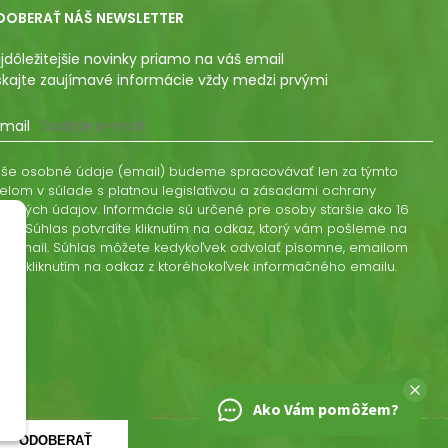
DOBERAŤ NÁŠ NEWSLETTER
jdôležitejšie novinky priamo na váš email
skajte zaujímavé informácie vždy medzi prvými
mail
še osobné údaje (email) budeme spracovávať len za týmto
elom v súlade s platnou legislatívou a zásadami ochrany
obných údajov. Informácie sú určené pre osoby staršie ako 16
kov. Súhlas potvrdíte kliknutím na odkaz, ktorý vám pošleme na
š email. Súhlas môžete kedykoľvek odvolať písomne, emailom
ebo kliknutím na odkaz z ktoréhokoľvek informačného emailu.
Ako Vám pomôžem?
ODOBERAŤ