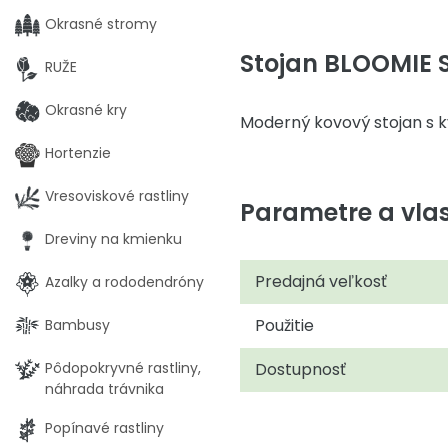
Okrasné stromy
Stojan BLOOMIE S
RUŽE
Okrasné kry
Moderný kovový stojan s 
Hortenzie
Vresoviskové rastliny
Parametre a vlas
Dreviny na kmienku
Predajná veľkosť
Azalky a rododendróny
Použitie
Bambusy
Pôdopokryvné rastliny,
Dostupnosť
náhrada trávnika
Popínavé rastliny