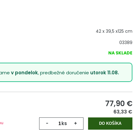
42 x 39,5 x125 cm
03389
NA SKLADE
lame
v pondelok
, predbežné doručenie
utorok 11.08.
77,90
€
63,33 €
mu
-
ks
+
DO KOŠÍKA