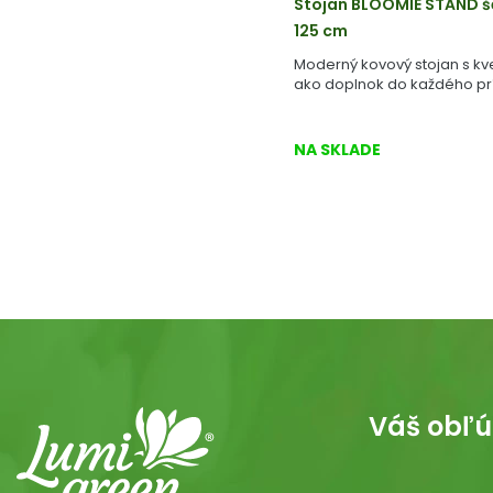
Stojan BLOOMIE STAND še
125 cm
Moderný kovový stojan s kv
ako doplnok do každého prí
NA SKLADE
Váš obľú