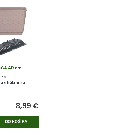
CCA 40 cm
a so
a s hákmi na
8,99 €
DO KOŠÍKA