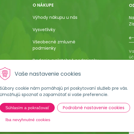
O NÁKUPE
O
Výhody nákupu u nás
Na
Zí
Vysvetlivky
e-
Všeobecné zmluvné
podmienky
Va
úč
Dodacie a platobné podmienky
os
ro
Pestovateľský manuál
Vaše nastavenie cookies
vá
al
Poučenie o uplatnení práva
Súbory cookie nám pomáhajú pri poskytovaní služieb pre vás.
kupujúceho na odstúpenie od
Umožňujú spoznať a zapamätať si vaše preferencie.
kúpnej zmluvy
Podrobné nastavenie cookies
Súhlasím a pokračovať
Formulár na ostúpenie od
zmluvy
Iba nevyhnutné cookies
Reklamačné podmienky