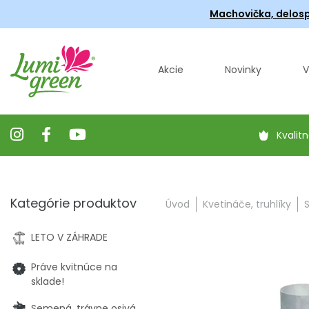
Machovička, delosp
Akcie
Novinky
V
Kvalitn
Kategórie produktov
Úvod
Kvetináče, truhlíky
LETO V ZÁHRADE
Práve kvitnúce na
sklade!
Semená, trávne osivá