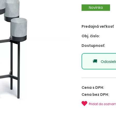
Novinka
Predajná veľkosť
Obj. čislo:
Dostupnosť:
Odosie
Cena s DPH:
Cena bez DPH:
Pridať do zozna