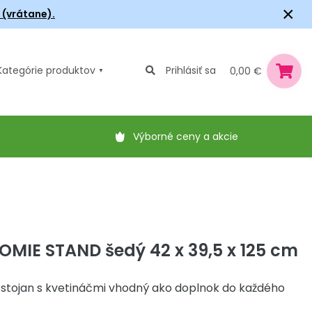
×
6 (vrátane).
Kategórie
produktov
Prihlásiť sa
0,00 €
Výborné ceny a akcie
OMIE STAND šedý 42 x 39,5 x 125 cm
stojan s kvetináčmi vhodný ako doplnok do každého