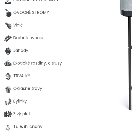
OVOCNÉ STROMY
Vinič
Drobné ovocie
Jahody
Exotické rastliny, citrusy
TRVALKY
Okrasné trávy
Bylinky
Živý plot
Tuje, ihličnany