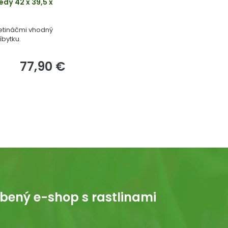
dý 42 x 39,5 x
etináčmi vhodný
bytku.
77,90 €
bený e-shop s rastlinami