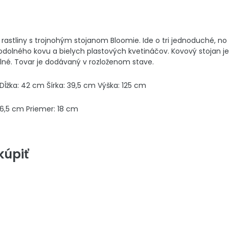
e rastliny s trojnohým stojanom Bloomie. Ide o tri jednoduché
odolného kovu a bielych plastových kvetináčov. Kovový stojan je
lné. Tovar je dodávaný v rozloženom stave.
Dĺžka: 42 cm Šírka: 39,5 cm Výška: 125 cm
16,5 cm Priemer: 18 cm
úpiť