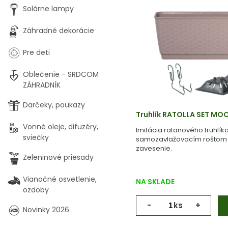
Solárne lampy
Záhradné dekorácie
Pre deti
Oblečenie - SRDCOM
ZÁHRADNÍK
Darčeky, poukazy
Truhlík RATOLLA SET MO
Vonné oleje, difuzéry,
Imitácia ratanového truhlík
sviečky
samozavlažovacím roštom 
zavesenie.
Zeleninové priesady
Vianočné osvetlenie,
NA SKLADE
ozdoby
-
ks
+
Novinky 2026