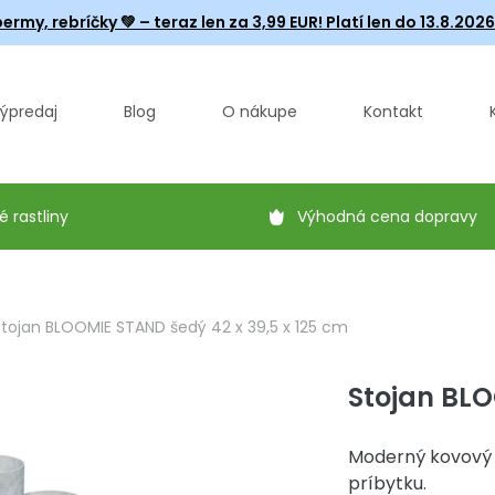
ermy, rebríčky
💚 – teraz len za 3,99 EUR! Platí len do 13.8.202
ýpredaj
Blog
O nákupe
Kontakt
é rastliny
Výhodná cena dopravy
Stojan BLOOMIE STAND šedý 42 x 39,5 x 125 cm
Stojan BLO
Moderný kovový 
príbytku.