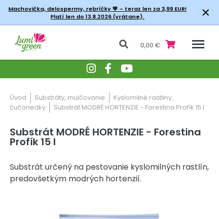
×
Machovička, delospermy, rebríčky
💚 – teraz len za 3,99 EUR!
Platí len do 13.8.2026 (vrátane).
0,00 €
Úvod
Substráty, mulčovanie
Kyslomilné rastliny,
čučoriedky
Substrát MODRÉ HORTENZIE - Forestina Profík 15 l
Substrát MODRÉ HORTENZIE - Forestina
Profík 15 l
Substrát určený na pestovanie kyslomilných rastlín,
predovšetkým modrých hortenzií.