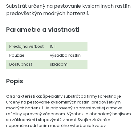
Substrát určený na pestovanie kyslomilných rastlín,
predovšetkým modrých hortenzií.
Parametre a vlastnosti
Predajná veľkosť
15 l
Použitie
výsadba rastlín
Dostupnosť
skladom
Popis
Charakteristika:
Špeciálny substrát od firmy Forestina je
určený na pestovanie kyslomilných rastlín, predovšetkým
modrých hortenzií. Je pripravený zo zmesi svetlej a tmavej
rašeliny upravený vápencom. Výrobok je obohatený hnojivom
so základnými i stopovými živinami. Svojím zložením
napomáha udržaním modrého vyfarbenia kvetov.