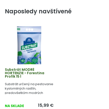
Naposledy navštívené
Substrát MODRÉ
HORTENZIE - Forestina
Profík 15 l
Substrát určený na pestovanie
kyslomilných rastlín,
predovšetkým modrých
hortenzií.
15,99 €
NA SKLADE