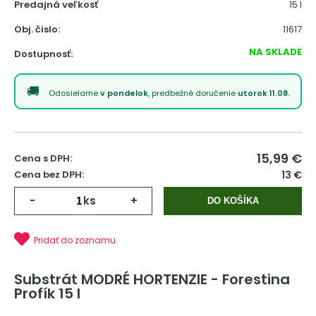
Predajná veľkosť
15 l
Obj. čislo:
11617
NA SKLADE
Dostupnosť:
Odosielame
v pondelok
, predbežné doručenie
utorok 11.08.
15,99
€
Cena s DPH:
Cena bez DPH:
13 €
-
ks
+
DO KOŠÍKA
Pridať do zoznamu
Substrát MODRÉ HORTENZIE - Forestina
Profík 15 l