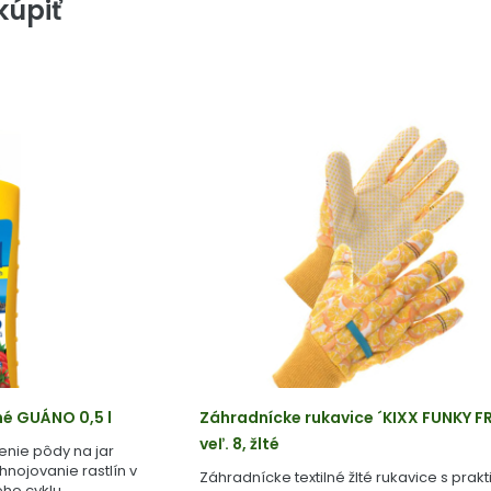
úpiť
né GUÁNO 0,5 l
Záhradnícke rukavice ´KIXX FUNKY FR
veľ. 8, žlté
enie pôdy na jar
ihnojovanie rastlín v
Záhradnícke textilné žlté rukavice s prak
ho cyklu.