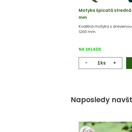
Motyka špicatá stredná 
mm
Kvalitná motyka s dreveno
1200 mm.
NA SKLADE
-
ks
+
Naposledy navšt