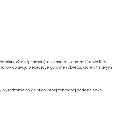
rakteristickým vzpriameným vzrastom. Jeho zaujímavé listy
ýhonov objavujú bieloružové guľovité súkvetia, ktoré s tmavým
ny. Vysádzame ho do priepustnej záhradnej pôdy na slnko
.