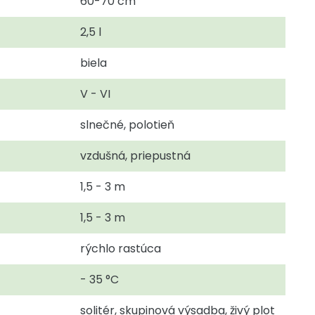
60-70 cm
2,5 l
biela
V - VI
slnečné, polotieň
vzdušná, priepustná
1,5 - 3 m
1,5 - 3 m
rýchlo rastúca
- 35 °C
solitér, skupinová výsadba, živý plot