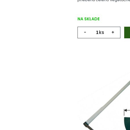
NA SKLADE
-
ks
+