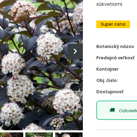
súkvetiami.
-30% Zľava
Super cena
Botanický názov
Predajná veľkosť
Kontajner
Obj. čislo:
Dostupnosť:
Odosie