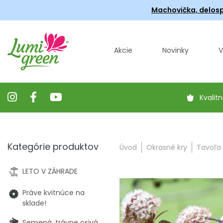
Machovička, delosp
Akcie
Novinky
V
Kvalitn
Kategórie produktov
Úvod
Okrasné kry
Tavoľa 
LETO V ZÁHRADE
Práve kvitnúce na
sklade!
Semená, trávne osivá