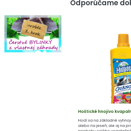
Odporúčame dok
Hoštické hnojivo kvapal
Hodí sa na základné vyhnoj
alebo na jeseň, ale aj na pr
priebehu celého vegetačné