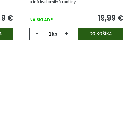
a iné kyslomilné rastliny.
49 €
19,99 €
NA SKLADE
-
ks
+
A
DO KOŠÍKA