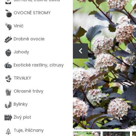
OVOCNÉ STROMY
Vinič
Drobné ovocie
Jahody
Exotické rastliny, citrusy
TRVALKY
Okrasné trávy
Bylinky
Živý plot
Tuje, ihličnany