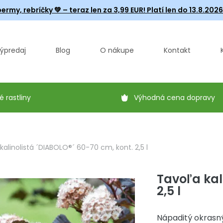
ermy, rebríčky
💚 – teraz len za 3,99 EUR! Platí len do 13.8.202
ýpredaj
Blog
O nákupe
Kontakt
é rastliny
Výhodná cena dopravy
kalinolistá ´DIABOLO®´ 60-70 cm, kont. 2,5 l
Tavoľa kal
2,5 l
Nápaditý okrasný