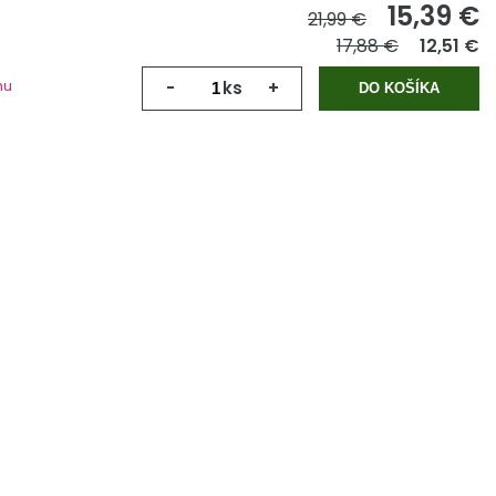
15,39
€
21,99 €
17,88 €
12,51 €
mu
-
ks
+
DO KOŠÍKA