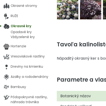
Okrasné stromy
RUŽE
Okrasné kry
Opadavé kry
Vždyzelené kry
Tavoľa kalinolist
Hortenzie
Vresoviskové rastliny
Nápaditý okrasný ker s bor
Dreviny na kmienku
Azalky a rododendróny
Parametre a vlas
Bambusy
Botanický názov
Pôdopokryvné rastliny,
náhrada trávnika