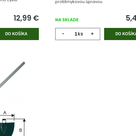
protišmykovou úpravou.
12,99 €
5,
NA SKLADE
-
ks
+
DO KOŠÍKA
DO KOŠÍK