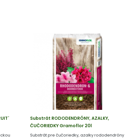
UIT´
Substrát RODODENDRÓNY, AZALKY,
ČUČORIEDKY Gramoflor 20l
tickou
Substrát pre čučoriedky, azalky rododendróny