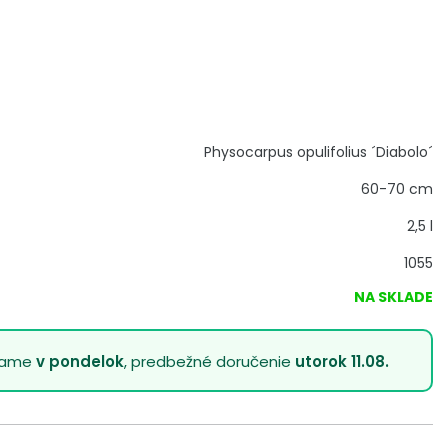
Physocarpus opulifolius ´Diabolo´
60-70 cm
2,5 l
1055
NA SKLADE
lame
v pondelok
, predbežné doručenie
utorok 11.08.