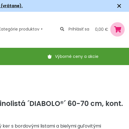
×
6 (vrátane).
Kategórie
produktov
Prihlásiť sa
0,00 €
Výborné ceny a akcie
inolistá ´DIABOLO®´ 60-70 cm, kont.
 ker s bordovými listami a bielymi guľovitými