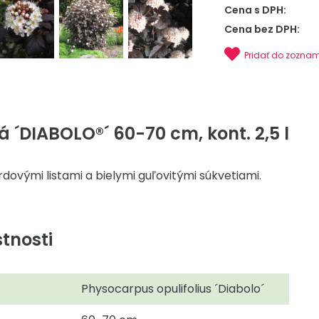
Cena s DPH:
Cena bez DPH:
Pridať do zozna
á ´DIABOLO®´ 60-70 cm, kont. 2,5 l
dovými listami a bielymi guľovitými súkvetiami.
tnosti
Physocarpus opulifolius ´Diabolo´