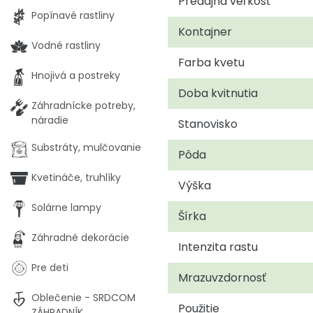
Predajná veľkosť
Popínavé rastliny
Kontajner
Vodné rastliny
Farba kvetu
Hnojivá a postreky
Doba kvitnutia
Záhradnícke potreby,
náradie
Stanovisko
Substráty, mulčovanie
Pôda
Kvetináče, truhlíky
Výška
Solárne lampy
Šírka
Záhradné dekorácie
Intenzita rastu
Pre deti
Mrazuvzdornosť
Oblečenie - SRDCOM
Použitie
ZÁHRADNÍK