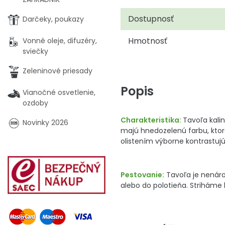
Dostupnosť
Darčeky, poukazy
Hmotnosť
Vonné oleje, difuzéry,
sviečky
Zeleninové priesady
Popis
Vianočné osvetlenie,
ozdoby
Charakteristika:
Tavoľa kali
Novinky 2026
majú hnedozelenú farbu, ktorá
olistením výborne kontrastuj
Pestovanie:
Tavoľa je nenáro
alebo do polotieňa. Striháme