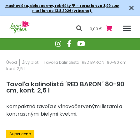
×
Machovička, delospermy, rebríčky
💚 – teraz len za 3,99 EUR!
Platí len do 13.8.2026 (vrátane).
0,00 €
Úvod
Živý plot
Tavoľa kalinolistá ´RED BARON´ 80-90 cm,
kont. 2,5 l
Tavoľa kalinolistá ´RED BARON´ 80-90
cm, kont. 2,5 l
Kompaktná tavoľa s vínovočervenými listami a
kontrastnými bielymi kvetmi.
-30% Zľava
Super cena