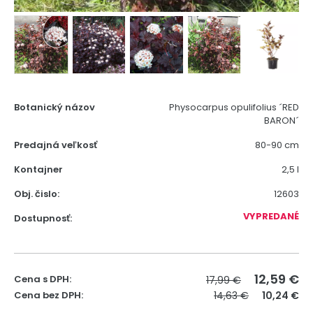
Botanický názov
Physocarpus opulifolius ´RED
BARON´
Predajná veľkosť
80-90 cm
Kontajner
2,5 l
Obj. čislo:
12603
VYPREDANÉ
Dostupnosť:
12,59
€
Cena s DPH:
17,99 €
Cena bez DPH:
14,63 €
10,24 €