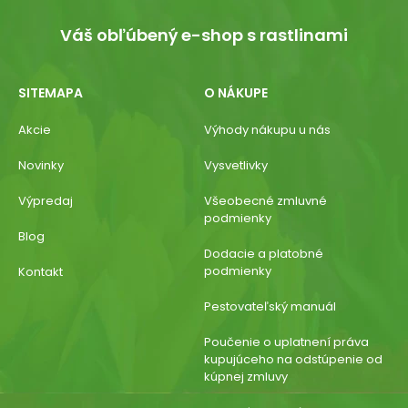
Váš obľúbený e-shop s rastlinami
SITEMAPA
O NÁKUPE
Akcie
Výhody nákupu u nás
Novinky
Vysvetlivky
Výpredaj
Všeobecné zmluvné
podmienky
Blog
Dodacie a platobné
podmienky
Kontakt
Pestovateľský manuál
Poučenie o uplatnení práva
kupujúceho na odstúpenie od
kúpnej zmluvy