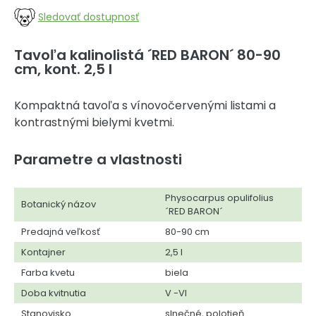
Sledovať dostupnosť
Tavoľa kalinolistá ´RED BARON´ 80-90
cm, kont. 2,5 l
Kompaktná tavoľa s vínovočervenými listami a
kontrastnými bielymi kvetmi.
Parametre a vlastnosti
Physocarpus opulifolius
Botanický názov
´RED BARON´
Predajná veľkosť
80-90 cm
Kontajner
2,5 l
Farba kvetu
biela
Doba kvitnutia
V -VI
Stanovisko
slnečné, polotieň