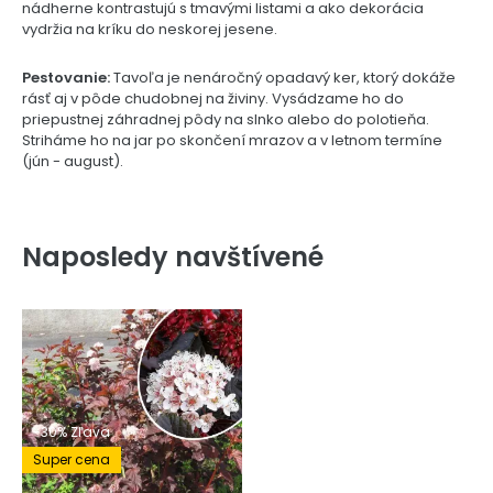
nádherne kontrastujú s tmavými listami a ako dekorácia
vydržia na kríku do neskorej jesene.
Pestovanie:
Tavoľa je nenáročný opadavý ker, ktorý dokáže
rásť aj v pôde chudobnej na živiny. Vysádzame ho do
priepustnej záhradnej pôdy na slnko alebo do polotieňa.
Striháme ho na jar po skončení mrazov a v letnom termíne
(jún - august).
Naposledy navštívené
-30% Zľava
Super cena