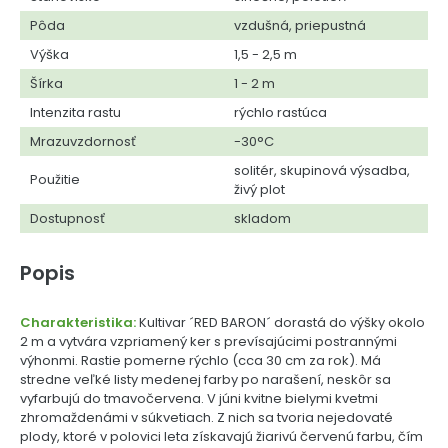
Pôda
vzdušná, priepustná
Výška
1,5 - 2,5 m
Šírka
1 - 2 m
Intenzita rastu
rýchlo rastúca
Mrazuvzdornosť
-30°C
solitér, skupinová výsadba,
Použitie
živý plot
Dostupnosť
skladom
Popis
Charakteristika:
Kultivar ´RED BARON´ dorastá do výšky okolo
2 m a vytvára vzpriamený ker s prevísajúcimi postrannými
výhonmi. Rastie pomerne rýchlo (cca 30 cm za rok). Má
stredne veľké listy medenej farby po narašení, neskôr sa
vyfarbujú do tmavočervena. V júni kvitne bielymi kvetmi
zhromaždenámi v súkvetiach. Z nich sa tvoria nejedovaté
plody, ktoré v polovici leta získavajú žiarivú červenú farbu, čím