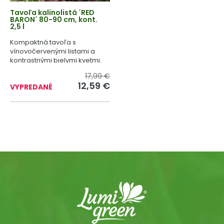
Tavoľa kalinolistá ´RED
BARON´ 80-90 cm, kont.
2,5 l
Kompaktná tavoľa s
vínovočervenými listami a
kontrastnými bielymi kvetmi.
17,99 €
12,59 €
VYPREDANÉ