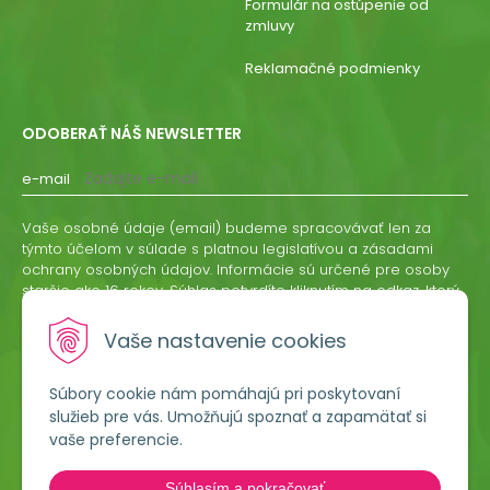
Formulár na ostúpenie od
zmluvy
Reklamačné podmienky
ODOBERAŤ NÁŠ NEWSLETTER
e-mail
Vaše osobné údaje (email) budeme spracovávať len za
týmto účelom v súlade s platnou legislatívou a zásadami
ochrany osobných údajov. Informácie sú určené pre osoby
staršie ako 16 rokov. Súhlas potvrdíte kliknutím na odkaz, ktorý
vám pošleme na váš email. Súhlas môžete kedykoľvek
odvolať písomne, emailom alebo kliknutím na odkaz z
Vaše nastavenie cookies
ktoréhokoľvek informačného emailu.
Súbory cookie nám pomáhajú pri poskytovaní
ODOBERAŤ
služieb pre vás. Umožňujú spoznať a zapamätať si
vaše preferencie.
Lumigreen, s.r.o.
Súhlasím a pokračovať