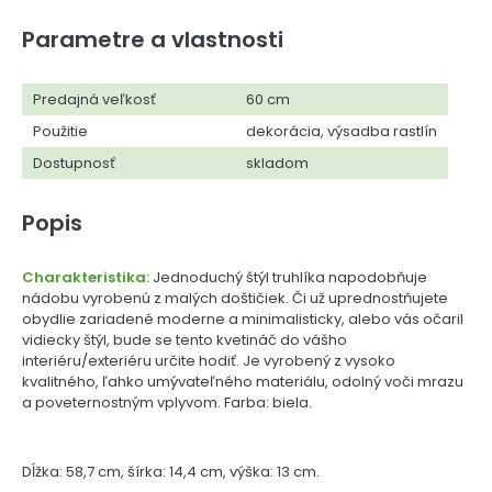
Parametre a vlastnosti
Predajná veľkosť
60 cm
Použitie
dekorácia, výsadba rastlín
Dostupnosť
skladom
Popis
Charakteristika:
Jednoduchý štýl truhlíka napodobňuje
nádobu vyrobenú z malých doštičiek. Či už uprednostňujete
obydlie zariadené moderne a minimalisticky, alebo vás očaril
vidiecky štýl, bude se tento kvetináč do vášho
interiéru/exteriéru určite hodiť. Je vyrobený z vysoko
kvalitného, ľahko umývateľného materiálu, odolný voči mrazu
a poveternostným vplyvom. Farba: biela.
Dĺžka: 58,7 cm, šírka: 14,4 cm, výška: 13 cm.