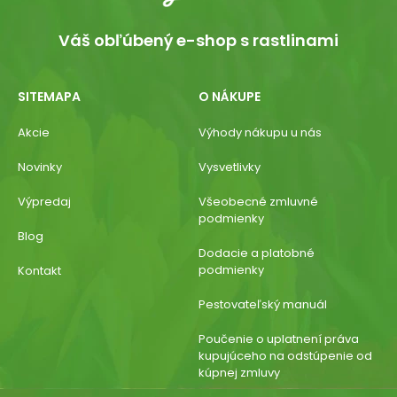
Váš obľúbený e-shop s rastlinami
SITEMAPA
O NÁKUPE
Akcie
Výhody nákupu u nás
Novinky
Vysvetlivky
Výpredaj
Všeobecné zmluvné
podmienky
Blog
Dodacie a platobné
podmienky
Kontakt
Pestovateľský manuál
Poučenie o uplatnení práva
kupujúceho na odstúpenie od
kúpnej zmluvy