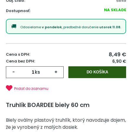
Obj. čislo:
6849
NA SKLADE
Dostupnosť:
Odosielame
v pondelok
, predbežné doručenie
utorok 11.08.
8,49
€
Cena s DPH:
Cena bez DPH:
6,90 €
-
ks
+
DO KOŠÍKA
Pridať do zoznamu
Truhlík BOARDEE biely 60 cm
Biely oválny plastový truhlík, ktorý navodzuje dojem,
že je vyrobený z malých dosiek.