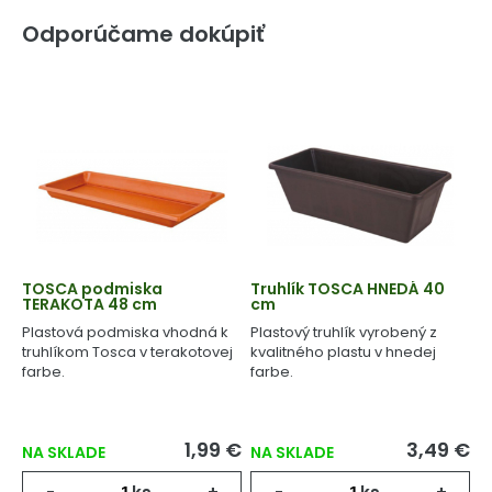
Odporúčame dokúpiť
TOSCA podmiska
Truhlík TOSCA HNEDÁ 40
TERAKOTA 48 cm
cm
Plastová podmiska vhodná k
Plastový truhlík vyrobený z
truhlíkom Tosca v terakotovej
kvalitného plastu v hnedej
farbe.
farbe.
1,99 €
3,49 €
NA SKLADE
NA SKLADE