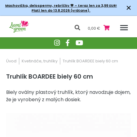
×
Machovička, delospermy, rebríčky
💚 – teraz len za 3,99 EUR!
Platí len do 13.8.2026 (vrátane).
0,00 €
Úvod
Kvetináče, truhlíky
Truhlík BOARDEE biely 60 cm
Truhlík BOARDEE biely 60 cm
Biely oválny plastový truhlík, ktorý navodzuje dojem,
že je vyrobený z malých dosiek.