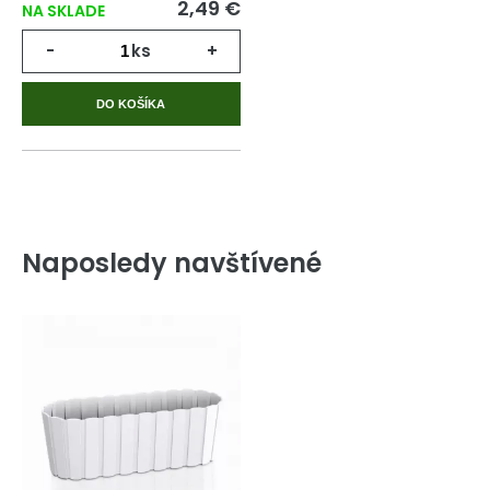
2,49 €
NA SKLADE
-
ks
+
DO KOŠÍKA
Naposledy navštívené