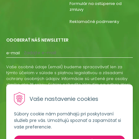
Formulár na ostúpenie od
zmluvy
Reklamačné podmienky
ODOBERAŤ NÁŠ NEWSLETTER
e-mail
Vaše osobné údaje (email) budeme spracovávať len za
týmto účelom v súlade s platnou legislatívou a zásadami
ochrany osobných údajov. Informácie sú určené pre osoby
staršie ako 16 rokov. Súhlas potvrdíte kliknutím na odkaz, ktorý
vám pošleme na váš email. Súhlas môžete kedykoľvek
odvolať písomne, emailom alebo kliknutím na odkaz z
Vaše nastavenie cookies
ktoréhokoľvek informačného emailu.
Súbory cookie nám pomáhajú pri poskytovaní
ODOBERAŤ
služieb pre vás. Umožňujú spoznať a zapamätať si
vaše preferencie.