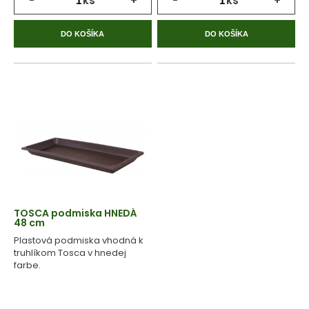
-
ks
+
-
ks
+
DO KOŠÍKA
DO KOŠÍKA
TOSCA podmiska HNEDÁ
48 cm
Plastová podmiska vhodná k
truhlíkom Tosca v hnedej
farbe.