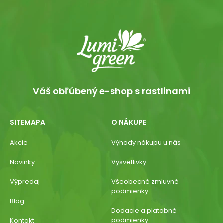
Váš obľúbený e-shop s rastlinami
SITEMAPA
O NÁKUPE
Akcie
Výhody nákupu u nás
Novinky
Vysvetlivky
Výpredaj
Všeobecné zmluvné
podmienky
Blog
Dodacie a platobné
podmienky
Kontakt