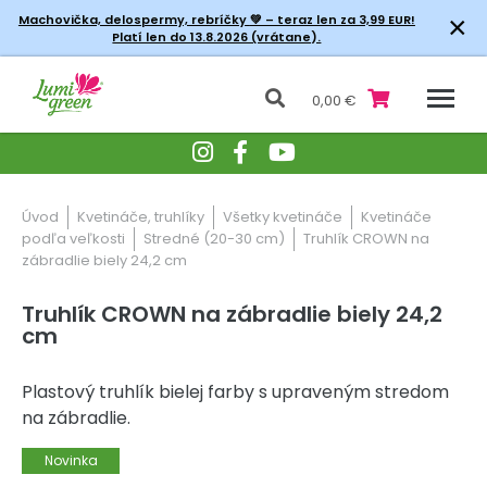
×
Machovička, delospermy, rebríčky
💚 – teraz len za 3,99 EUR!
Platí len do 13.8.2026 (vrátane).
0,00 €
Úvod
Kvetináče, truhlíky
Všetky kvetináče
Kvetináče
podľa veľkosti
Stredné (20-30 cm)
Truhlík CROWN na
zábradlie biely 24,2 cm
Truhlík CROWN na zábradlie biely 24,2
cm
Plastový truhlík bielej farby s upraveným stredom
na zábradlie.
Novinka