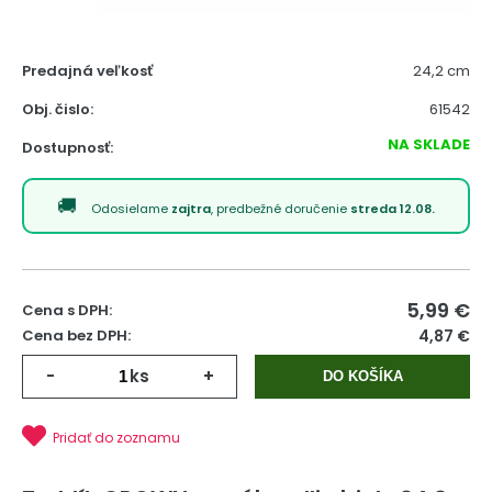
Predajná veľkosť
24,2 cm
Obj. čislo:
61542
NA SKLADE
Dostupnosť:
Odosielame
zajtra
, predbežné doručenie
streda 12.08.
5,99
€
Cena s DPH:
Cena bez DPH:
4,87 €
-
ks
+
DO KOŠÍKA
Pridať do zoznamu