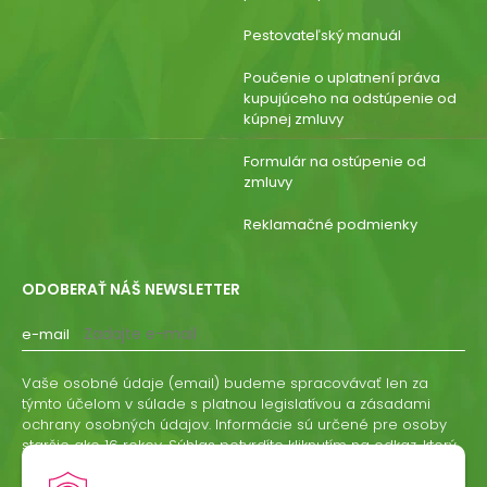
Pestovateľský manuál
Poučenie o uplatnení práva
kupujúceho na odstúpenie od
kúpnej zmluvy
Formulár na ostúpenie od
zmluvy
Reklamačné podmienky
ODOBERAŤ NÁŠ NEWSLETTER
e-mail
Vaše osobné údaje (email) budeme spracovávať len za
týmto účelom v súlade s platnou legislatívou a zásadami
ochrany osobných údajov. Informácie sú určené pre osoby
staršie ako 16 rokov. Súhlas potvrdíte kliknutím na odkaz, ktorý
vám pošleme na váš email. Súhlas môžete kedykoľvek
odvolať písomne, emailom alebo kliknutím na odkaz z