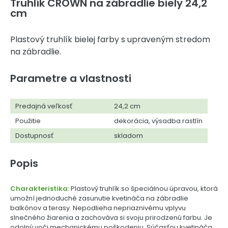
Truhlík CROWN na zábradlie biely 24,2
cm
Plastový truhlík bielej farby s upraveným stredom
na zábradlie.
Parametre a vlastnosti
Predajná veľkosť
24,2 cm
Použitie
dekorácia, výsadba rastlín
Dostupnosť
skladom
Popis
Charakteristika:
Plastový truhlík so špeciálnou úpravou, ktorá
umožní jednoduché zasunutie kvetináča na zábradlie
balkónov a terasy. Nepodlieha nepriaznivému vplyvu
slnečného žiarenia a zachováva si svoju prirodzenú farbu. Je
odolný voči mechanickému poškodeniu. Súčasťou kvetináča