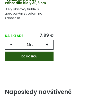
zábradlie biely 39,3 cm
Biely plastový truhlík s
upraveným stredom na
zábradlie.
7,99 €
NA SKLADE
-
ks
+
DO KOŠÍKA
Naposledy navštívené