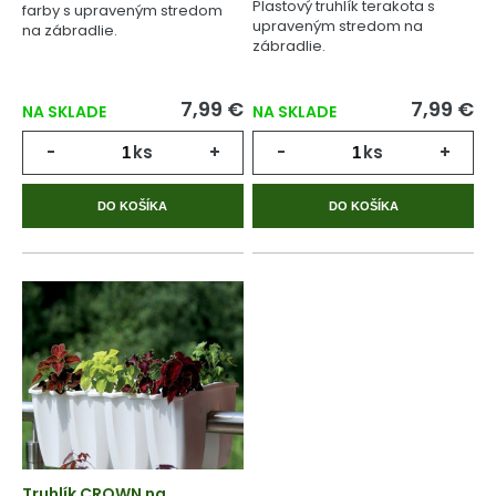
Plastový truhlík terakota s
farby s upraveným stredom
upraveným stredom na
na zábradlie.
zábradlie.
7,99 €
7,99 €
NA SKLADE
NA SKLADE
-
ks
+
-
ks
+
DO KOŠÍKA
DO KOŠÍKA
Truhlík CROWN na