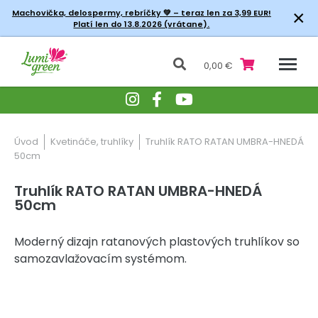
×
Machovička, delospermy, rebríčky
💚 – teraz len za 3,99 EUR!
Platí len do 13.8.2026 (vrátane).
0,00 €
Úvod
Kvetináče, truhlíky
Truhlík RATO RATAN UMBRA-HNEDÁ
50cm
Truhlík RATO RATAN UMBRA-HNEDÁ
50cm
Moderný dizajn ratanových plastových truhlíkov so
samozavlažovacím systémom.