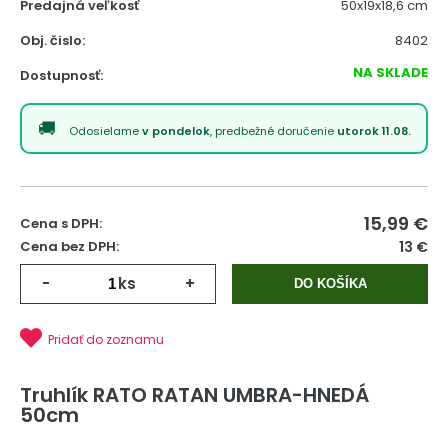
Predajná veľkosť
50x19x18,6 cm
Obj. čislo:
8402
NA SKLADE
Dostupnosť:
Odosielame
v pondelok
, predbežné doručenie
utorok 11.08.
15,99
€
Cena s DPH:
Cena bez DPH:
13 €
-
ks
+
DO KOŠÍKA
Pridať do zoznamu
Truhlík RATO RATAN UMBRA-HNEDÁ
50cm