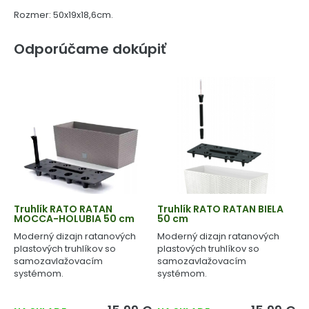
Rozmer: 50x19x18,6cm.
Odporúčame dokúpiť
Truhlík RATO RATAN
Truhlík RATO RATAN BIELA
MOCCA-HOLUBIA 50 cm
50 cm
Moderný dizajn ratanových
Moderný dizajn ratanových
plastových truhlíkov so
plastových truhlíkov so
samozavlažovacím
samozavlažovacím
systémom.
systémom.