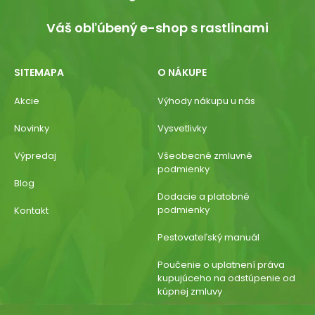
Váš obľúbený e-shop s rastlinami
SITEMAPA
O NÁKUPE
Akcie
Výhody nákupu u nás
Novinky
Vysvetlivky
Výpredaj
Všeobecné zmluvné
podmienky
Blog
Dodacie a platobné
podmienky
Kontakt
Pestovateľský manuál
Poučenie o uplatnení práva
kupujúceho na odstúpenie od
kúpnej zmluvy