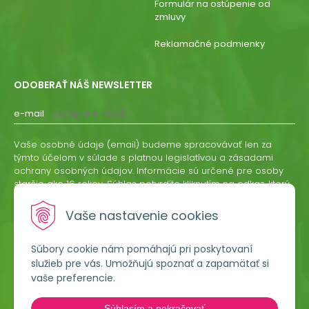
Formulár na ostúpenie od
zmluvy
Reklamačné podmienky
ODOBERAŤ NÁŠ NEWSLETTER
e-mail
Vaše osobné údaje (email) budeme spracovávať len za
týmto účelom v súlade s platnou legislatívou a zásadami
ochrany osobných údajov. Informácie sú určené pre osoby
staršie ako 16 rokov. Súhlas potvrdíte kliknutím na odkaz, ktorý
vám pošleme na váš email. Súhlas môžete kedykoľvek
odvolať písomne, emailom alebo kliknutím na odkaz z
Vaše nastavenie cookies
ktoréhokoľvek informačného emailu.
Súbory cookie nám pomáhajú pri poskytovaní
ODOBERAŤ
služieb pre vás. Umožňujú spoznať a zapamätať si
vaše preferencie.
Lumigreen, s.r.o.
Súhlasím a pokračovať