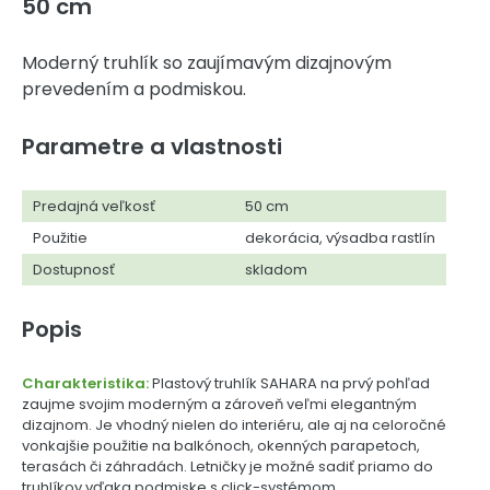
50 cm
Moderný truhlík so zaujímavým dizajnovým
prevedením a podmiskou.
Parametre a vlastnosti
Predajná veľkosť
50 cm
Použitie
dekorácia, výsadba rastlín
Dostupnosť
skladom
Popis
Charakteristika:
Plastový truhlík SAHARA na prvý pohľad
zaujme svojim moderným a zároveň veľmi elegantným
dizajnom. Je vhodný nielen do interiéru, ale aj na celoročné
vonkajšie použitie na balkónoch, okenných parapetoch,
terasách či záhradách. Letničky je možné sadiť priamo do
truhlíkov vďaka podmiske s click-systémom.