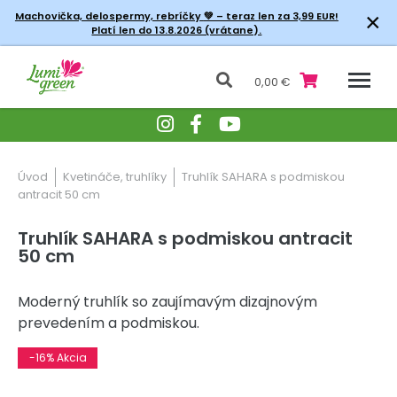
×
Machovička, delospermy, rebríčky
💚 – teraz len za 3,99 EUR!
Platí len do 13.8.2026 (vrátane).
0,00 €
Úvod
Kvetináče, truhlíky
Truhlík SAHARA s podmiskou
antracit 50 cm
Truhlík SAHARA s podmiskou antracit
50 cm
Moderný truhlík so zaujímavým dizajnovým
prevedením a podmiskou.
-16% Akcia