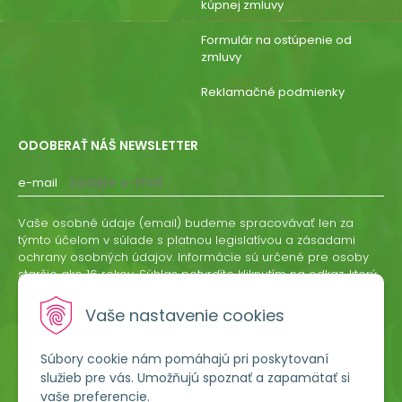
kúpnej zmluvy
Formulár na ostúpenie od
zmluvy
Reklamačné podmienky
ODOBERAŤ NÁŠ NEWSLETTER
e-mail
Vaše osobné údaje (email) budeme spracovávať len za
týmto účelom v súlade s platnou legislatívou a zásadami
ochrany osobných údajov. Informácie sú určené pre osoby
staršie ako 16 rokov. Súhlas potvrdíte kliknutím na odkaz, ktorý
vám pošleme na váš email. Súhlas môžete kedykoľvek
odvolať písomne, emailom alebo kliknutím na odkaz z
Vaše nastavenie cookies
ktoréhokoľvek informačného emailu.
Súbory cookie nám pomáhajú pri poskytovaní
ODOBERAŤ
služieb pre vás. Umožňujú spoznať a zapamätať si
vaše preferencie.