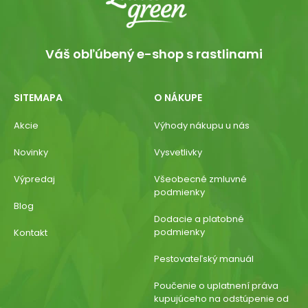
Váš obľúbený e-shop s rastlinami
SITEMAPA
O NÁKUPE
Akcie
Výhody nákupu u nás
Novinky
Vysvetlivky
Výpredaj
Všeobecné zmluvné
podmienky
Blog
Dodacie a platobné
podmienky
Kontakt
Pestovateľský manuál
Poučenie o uplatnení práva
kupujúceho na odstúpenie od