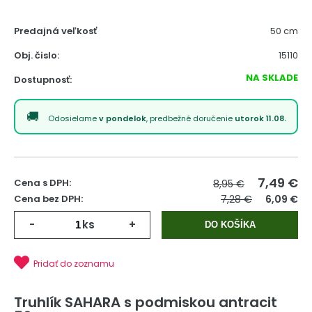
Predajná veľkosť
50 cm
Obj. čislo:
15110
NA SKLADE
Dostupnosť:
Odosielame
v pondelok
, predbežné doručenie
utorok 11.08.
7,49
€
Cena s DPH:
8,95 €
Cena bez DPH:
7,28 €
6,09 €
-
ks
+
DO KOŠÍKA
Pridať do zoznamu
Truhlík SAHARA s podmiskou antracit