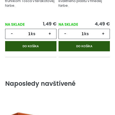
truhlíkom Tosca v terakotovej
kvalitného plastu v hnedej
farbe.
farbe.
1,49 €
4,49 €
NA SKLADE
NA SKLADE
-
ks
+
-
ks
+
DO KOŠÍKA
DO KOŠÍKA
Naposledy navštívené