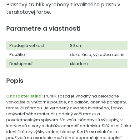
Plastový truhlík vyrobený z kvalitného plastu v
terakotovej farbe.
Parametre a vlastnosti
Predajná veľkosť
80 cm
Použitie
dekorácia, výsadba rastlín
Dostupnosť
skladom
Popis
Charakteristika:
Truhlík Tosca je vhodný na celoročné
vonkajšie aj vnútorné použitie, na balkón, okenné parapety,
terasu či záhradu. Je vyrobený z vysoko kvalitného, ľahko
umývateľného materiálu, odolný voči mrazu a
poveternostným vplyvom. Vo vnútri nádoby sú výstupky, v
ktorých sú otvory a dokážu nahradiť podmisku. Slúžia totiž ako
identifikátory výšky vodnej hladiny. Keďže sa však často
používajú na osadenie muškátmi, doporučujeme doplniť