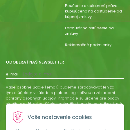
Poučenie o uplatnení práva
kupujúceho na odstúpenie od
kúpnej zmluvy
Formulár na ostúpenie od
zmluvy
Reklamačné podmienky
ODOBERAŤ NÁŠ NEWSLETTER
e-mail
Vaše osobné údaje (email) budeme spracovávať len za
týmto účelom v súlade s platnou legislatívou a zásadami
ochrany osobných údajov. Informácie sú určené pre osoby
staršie ako 16 rokov. Súhlas potvrdíte kliknutím na odkaz, ktorý
vám pošleme na váš email. Súhlas môžete kedykoľvek
odvolať písomne, emailom alebo kliknutím na odkaz z
Vaše nastavenie cookies
ktoréhokoľvek informačného emailu.