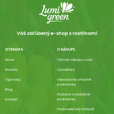
Váš obľúbený e-shop s rastlinami
SITEMAPA
O NÁKUPE
Akcie
Výhody nákupu u nás
Novinky
Vysvetlivky
Výpredaj
Všeobecné zmluvné
podmienky
Blog
Dodacie a platobné
podmienky
Kontakt
Pestovateľský manuál