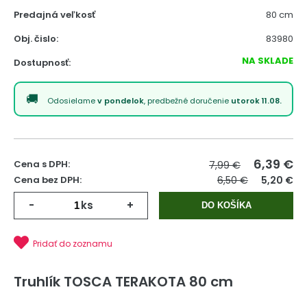
Predajná veľkosť
80 cm
Obj. čislo:
83980
NA SKLADE
Dostupnosť:
Odosielame
v pondelok
, predbežné doručenie
utorok 11.08.
6,39
€
Cena s DPH:
7,99 €
Cena bez DPH:
6,50 €
5,20 €
-
ks
+
DO KOŠÍKA
Pridať do zoznamu
Truhlík TOSCA TERAKOTA 80 cm