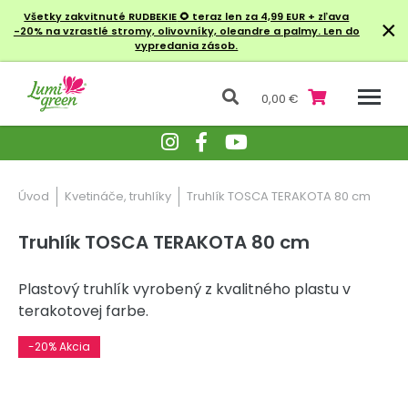
Všetky zakvitnuté RUDBEKIE
🌻 teraz len za 4,99 EUR + zľava
×
-20% na vzrastlé stromy, olivovníky, oleandre a palmy. Len do
vypredania zásob.
0,00 €
Úvod
Kvetináče, truhlíky
Truhlík TOSCA TERAKOTA 80 cm
Truhlík TOSCA TERAKOTA 80 cm
Plastový truhlík vyrobený z kvalitného plastu v
terakotovej farbe.
-20% Akcia