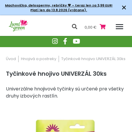
×
Machovička, delospermy, rebríčky
💚 – teraz len za 3,99 EUR!
Platí len do 13.8.2026 (vrátane).
0,00 €
Úvod
Hnojivá a postreky
Tyčinkové hnojivo UNIVERZÁL 30ks
Tyčinkové hnojivo UNIVERZÁL 30ks
Univerzálne hnojivové tyčinky sú určené pre všetky
druhy izbových rastlín.