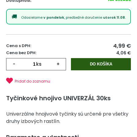
Dostupnosť:
Odosielame
v pondelok
, predbežné doručenie
utorok 11.08.
4,99
€
Cena s DPH:
Cena bez DPH:
4,06 €
-
ks
+
DO KOŠÍKA
Pridať do zoznamu
Tyčinkové hnojivo UNIVERZÁL 30ks
Univerzálne hnojivové tyčinky sú určené pre všetky
druhy izbových rastlín.