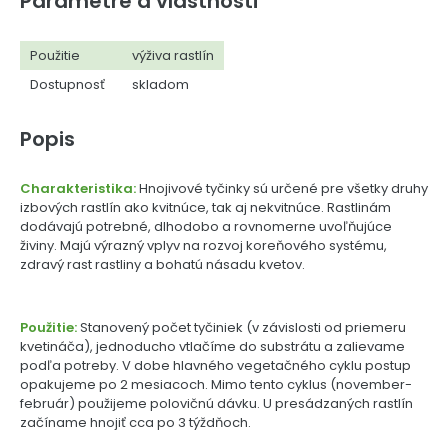
Parametre a vlastnosti
Použitie
výživa rastlín
Dostupnosť
skladom
Popis
Charakteristika:
Hnojivové tyčinky sú určené pre všetky druhy
izbových rastlín ako kvitnúce, tak aj nekvitnúce. Rastlinám
dodávajú potrebné, dlhodobo a rovnomerne uvoľňujúce
živiny. Majú výrazný vplyv na rozvoj koreňového systému,
zdravý rast rastliny a bohatú násadu kvetov.
Použitie:
Stanovený počet tyčiniek (v závislosti od priemeru
kvetináča), jednoducho vtlačíme do substrátu a zalievame
podľa potreby. V dobe hlavného vegetačného cyklu postup
opakujeme po 2 mesiacoch. Mimo tento cyklus (november-
február) použijeme polovičnú dávku. U presádzaných rastlín
začíname hnojiť cca po 3 týždňoch.