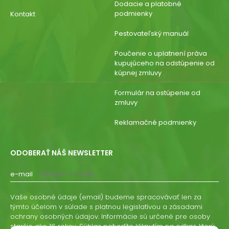
Dodacie a platobné
podmienky
Kontakt
Pestovateľský manuál
Poučenie o uplatnení práva
kupujúceho na odstúpenie od
kúpnej zmluvy
Formulár na ostúpenie od
zmluvy
Reklamačné podmienky
ODOBERAŤ NÁŠ NEWSLETTER
e-mail
Vaše osobné údaje (email) budeme spracovávať len za
týmto účelom v súlade s platnou legislatívou a zásadami
ochrany osobných údajov. Informácie sú určené pre osoby
staršie ako 16 rokov. Súhlas potvrdíte kliknutím na odkaz, ktorý