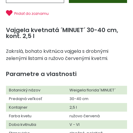
Pridať do zoznamu
Vajgela kvetnatá ´MINUET´ 30-40 cm,
kont. 2,5 l
Zakrslá, bohato kvitnúca vajgela s drobnými
zelenými listami a ružovo červenými kvetmi.
Parametre a vlastnosti
Botanický názov
Weigela florida´MINUET´
Predajná veľkosť
30-40 cm
Kontajner
2,5 l
Farba kvetu
ružovo červená
Doba kvitnutia
V - VI