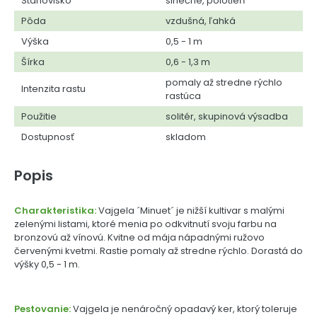
Stanovisko
slnečné, polotieň
Pôda
vzdušná, ľahká
Výška
0,5 - 1 m
Šírka
0,6 - 1,3 m
pomaly až stredne rýchlo
Intenzita rastu
rastúca
Použitie
solitér, skupinová výsadba
Dostupnosť
skladom
Popis
Charakteristika:
Vajgela ´Minuet´ je nižší kultivar s malými
zelenými listami, ktoré menia po odkvitnutí svoju farbu na
bronzovú až vínovú. Kvitne od mája nápadnými ružovo
červenými kvetmi. Rastie pomaly až stredne rýchlo. Dorastá do
výšky 0,5 - 1 m.
Pestovanie:
Vajgela je nenáročný opadavý ker, ktorý toleruje