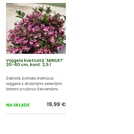
Vajgela kvetnatá ´MINUET´
30-40 cm, kont. 2,5 l
Zakrslá, bohato kvitnúca
vajgela s drobnými zelenými
listami a ružovo červenými
kvetmi.
19,99 €
NA SKLADE