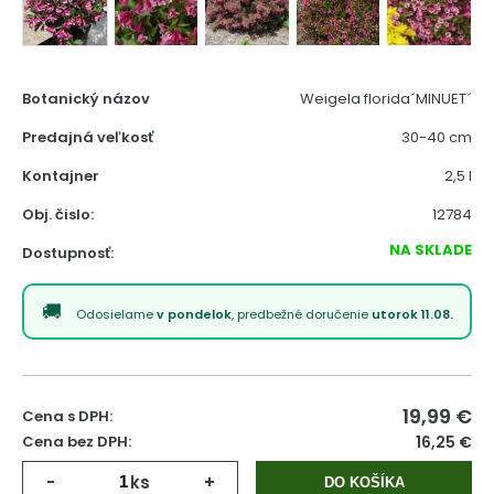
Botanický názov
Weigela florida´MINUET´
Predajná veľkosť
30-40 cm
Kontajner
2,5 l
Obj. čislo:
12784
NA SKLADE
Dostupnosť:
Odosielame
v pondelok
, predbežné doručenie
utorok 11.08.
19,99
€
Cena s DPH:
Cena bez DPH:
16,25 €
-
ks
+
DO KOŠÍKA