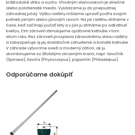
krátkodobé vlhko a sucho. Vhodným stanoviskom je slnečné
alebo polotienisté miesto. Vysádzame ju do priepustnej
záhradnej pôdy. Výšku rastliny môžeme upraviť podľa svojich
potrieb jarným alebo júnovým rezom. Na jar rastlinu striháme v
čase, keď začínajú pučať listy a v júni ju striháme po odkvitnutí
kvetov, čím zároveň stimulujeme opätovné kvitnutie v tom
istom roku. Rez zároveň prospieva zdravotnému stavu rastliny
a zabezpečuje aj jej dostatočné zahustenie a bohaté kvitnutie.
V záhrade vytvoríme svieži a moderný záhon, ak ju
skombinujeme so žltolistými okrasnými krami, napr. tavoľník
(Spiraea), tavoľa (Physocarpus), pajazmín (Philadelpus).
Odporúčame dokúpiť