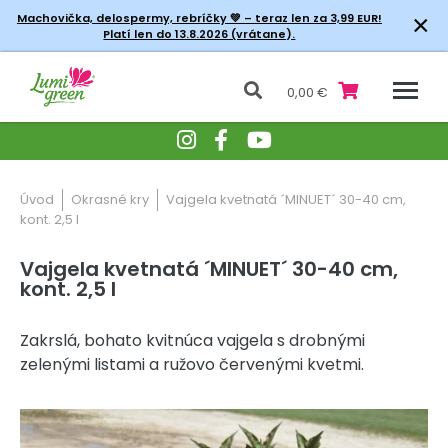
×
Machovička, delospermy, rebríčky
💚 – teraz len za 3,99 EUR!
Platí len do 13.8.2026 (vrátane).
0,00 €
Úvod
Okrasné kry
Vajgela kvetnatá ´MINUET´ 30-40 cm,
kont. 2,5 l
Vajgela kvetnatá ´MINUET´ 30-40 cm,
kont. 2,5 l
Zakrslá, bohato kvitnúca vajgela s drobnými
zelenými listami a ružovo červenými kvetmi.