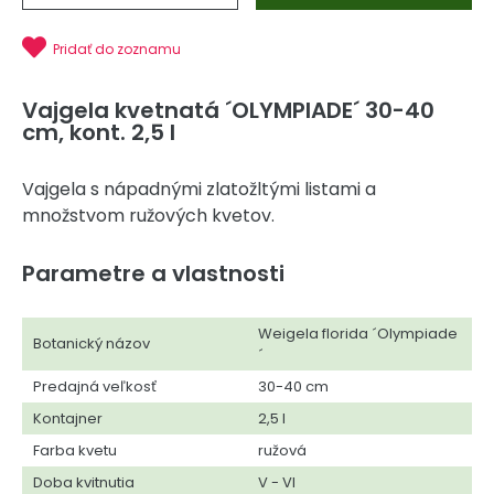
Pridať do zoznamu
Vajgela kvetnatá ´OLYMPIADE´ 30-40
cm, kont. 2,5 l
Vajgela s nápadnými zlatožltými listami a
množstvom ružových kvetov.
Parametre a vlastnosti
Weigela florida ´Olympiade
Botanický názov
´
Predajná veľkosť
30-40 cm
Kontajner
2,5 l
Farba kvetu
ružová
Doba kvitnutia
V - VI