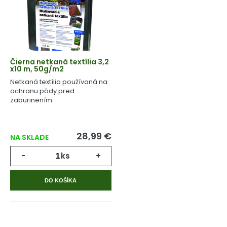
Čierna netkaná textília 3,2
x10 m, 50g/m2
Netkaná textília používaná na
ochranu pôdy pred
zaburinením.
28,99 €
NA SKLADE
-
ks
+
DO KOŠÍKA