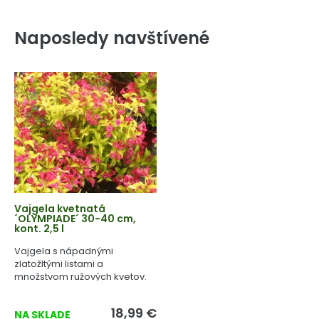
Naposledy navštívené
Vajgela kvetnatá
´OLYMPIADE´ 30-40 cm,
kont. 2,5 l
Vajgela s nápadnými
zlatožltými listami a
množstvom ružových kvetov.
18,99 €
NA SKLADE