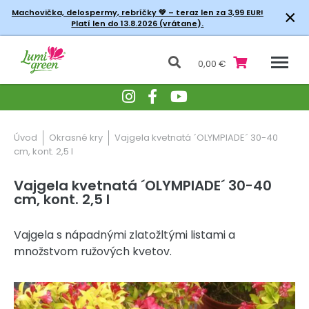
×
Machovička, delospermy, rebríčky
💚 – teraz len za 3,99 EUR!
Platí len do 13.8.2026 (vrátane).
0,00 €
Úvod
Okrasné kry
Vajgela kvetnatá ´OLYMPIADE´ 30-40
cm, kont. 2,5 l
Vajgela kvetnatá ´OLYMPIADE´ 30-40
cm, kont. 2,5 l
Vajgela s nápadnými zlatožltými listami a
množstvom ružových kvetov.