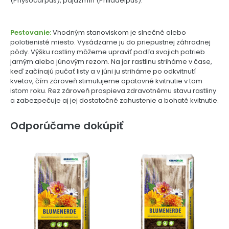
(Physocarpus), pajazmín (Philadelpus).
Pestovanie:
Vhodným stanoviskom je slnečné alebo
polotienisté miesto. Vysádzame ju do priepustnej záhradnej
pôdy. Výšku rastliny môžeme upraviť podľa svojich potrieb
jarným alebo júnovým rezom. Na jar rastlinu striháme v čase,
keď začínajú pučať listy a v júni ju striháme po odkvitnutí
kvetov, čím zároveň stimulujeme opätovné kvitnutie v tom
istom roku. Rez zároveň prospieva zdravotnému stavu rastliny
a zabezpečuje aj jej dostatočné zahustenie a bohaté kvitnutie.
Odporúčame dokúpiť