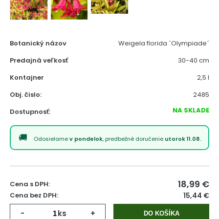
Botanický názov
Weigela florida ´Olympiade´
Predajná veľkosť
30-40 cm
Kontajner
2,5 l
Obj. čislo:
2485
NA SKLADE
Dostupnosť:
Odosielame
v pondelok
, predbežné doručenie
utorok 11.08.
18,99
€
Cena s DPH:
Cena bez DPH:
15,44 €
-
ks
+
DO KOŠÍKA