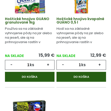
Hoštické hnojivo GUÁNO
Hoštické hnojivo kvapalné
granulované 1kg
GUÁNO 0,5 l
Používa sa na základné
Hodí sa na základné
vyhnojenie pôdy na jar alebo
vyhnojenie pôdy na jar alebo
na jeseň, ale aj na
na jeseň, ale aj na
prihnojovanie rastlín v
prihnojovanie rastlín v
priebehu celého
priebehu celého
vegetačného cyklu.
vegetačného cyklu.
15,99 €
12,99 €
NA SKLADE
NA SKLADE
-
ks
+
-
ks
+
DO KOŠÍKA
DO KOŠÍKA