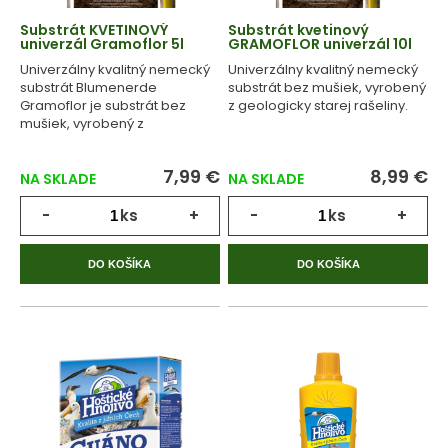
Substrát KVETINOVÝ
Substrát kvetinový
univerzál Gramoflor 5l
GRAMOFLOR univerzál 10l
Univerzálny kvalitný nemecký
Univerzálny kvalitný nemecký
substrát Blumenerde
substrát bez mušiek, vyrobený
Gramoflor je substrát bez
z geologicky starej rašeliny.
mušiek, vyrobený z
geologicky starej rašeliny.
7,99 €
8,99 €
NA SKLADE
NA SKLADE
-
ks
+
-
ks
+
DO KOŠÍKA
DO KOŠÍKA