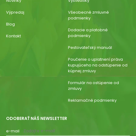
Novinky
Vysvetlivky
Výpredaj
Všeobecné zmluvné
podmienky
Blog
Dodacie a platobné
podmienky
Kontakt
Pestovateľský manuál
Poučenie o uplatnení práva
kupujúceho na odstúpenie od
kúpnej zmluvy
Formulár na ostúpenie od
zmluvy
Reklamačné podmienky
ODOBERAŤ NÁŠ NEWSLETTER
e-mail