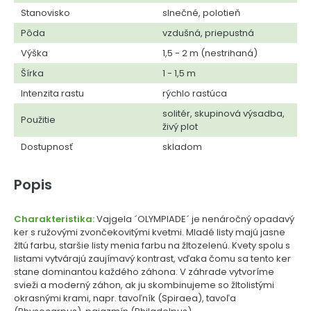
Stanovisko
slnečné, polotieň
Pôda
vzdušná, priepustná
Výška
1,5 - 2 m (nestrihaná)
Šírka
1 - 1,5 m
Intenzita rastu
rýchlo rastúca
solitér, skupinová výsadba,
Použitie
živý plot
Dostupnosť
skladom
Popis
Charakteristika:
Vajgela ´OLYMPIADE´ je nenáročný opadavý
ker s ružovými zvončekovitými kvetmi. Mladé listy majú jasne
žltú farbu, staršie listy menia farbu na žltozelenú. Kvety spolu s
listami vytvárajú zaujímavý kontrast, vďaka čomu sa tento ker
stane dominantou každého záhona. V záhrade vytvoríme
svieži a moderný záhon, ak ju skombinujeme so žltolistými
okrasnými krami, napr. tavoľník (Spiraea), tavoľa