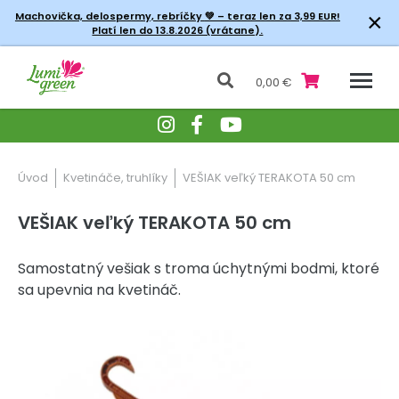
×
Machovička, delospermy, rebríčky
💚 – teraz len za 3,99 EUR!
Platí len do 13.8.2026 (vrátane).
0,00 €
Úvod
Kvetináče, truhlíky
VEŠIAK veľký TERAKOTA 50 cm
VEŠIAK veľký TERAKOTA 50 cm
Samostatný vešiak s troma úchytnými bodmi, ktoré
sa upevnia na kvetináč.