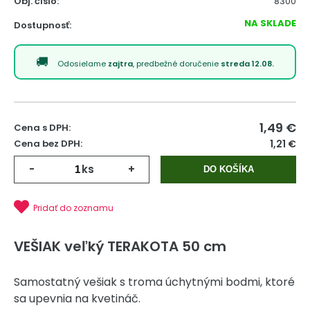
Obj. čislo:
8300
NA SKLADE
Dostupnosť:
Odosielame
zajtra
, predbežné doručenie
streda 12.08.
1,49
€
Cena s DPH:
Cena bez DPH:
1,21 €
-
ks
+
DO KOŠÍKA
Pridať do zoznamu
VEŠIAK veľký TERAKOTA 50 cm
Samostatný vešiak s troma úchytnými bodmi, ktoré
sa upevnia na kvetináč.