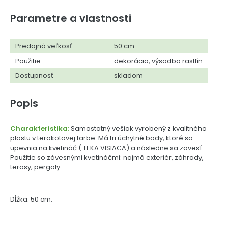
Parametre a vlastnosti
Predajná veľkosť
50 cm
Použitie
dekorácia, výsadba rastlín
Dostupnosť
skladom
Popis
Charakteristika:
Samostatný vešiak vyrobený z kvalitného
plastu v terakotovej farbe. Má tri úchytné body, ktoré sa
upevnia na kvetináč ( TEKA VISIACA) a následne sa zavesí.
Použitie so závesnými kvetináčmi: najmä exteriér, záhrady,
terasy, pergoly.
Dĺžka: 50 cm.