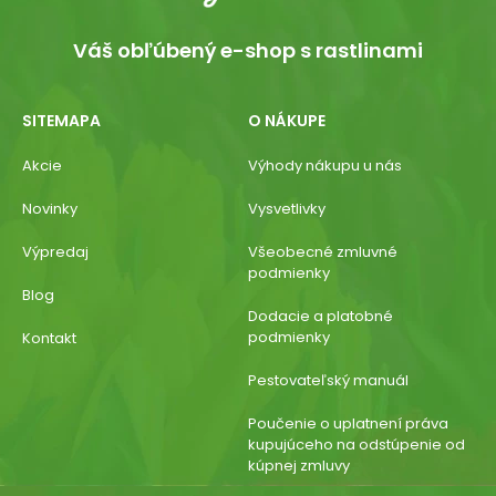
Váš obľúbený e-shop s rastlinami
SITEMAPA
O NÁKUPE
Akcie
Výhody nákupu u nás
Novinky
Vysvetlivky
Výpredaj
Všeobecné zmluvné
podmienky
Blog
Dodacie a platobné
podmienky
Kontakt
Pestovateľský manuál
Poučenie o uplatnení práva
kupujúceho na odstúpenie od
kúpnej zmluvy