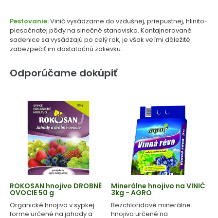
Pestovanie:
Vinič vysádzame do vzdušnej, priepustnej, hlinito-
piesočnatej pôdy na slnečné stanovisko. Kontajnerované
sadenice sa vysádzajú po celý rok, je však veľmi dôležité
zabezpečiť im dostatočnú zálievku.
Odporúčame dokúpiť
ROKOSAN hnojivo DROBNÉ
Minerálne hnojivo na VINIČ
OVOCIE 50 g
3kg - AGRO
Organické hnojivo v sypkej
Bezchloridové minerálne
forme určené na jahody a
hnojivo určené na