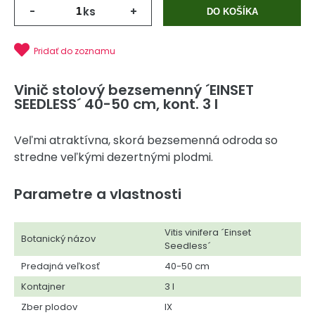
-
ks
+
DO KOŠÍKA
Pridať do zoznamu
Vinič stolový bezsemenný ´EINSET
SEEDLESS´ 40-50 cm, kont. 3 l
Veľmi atraktívna, skorá bezsemenná odroda so
stredne veľkými dezertnými plodmi.
Parametre a vlastnosti
Vitis vinifera ´Einset
Botanický názov
Seedless´
Predajná veľkosť
40-50 cm
Kontajner
3 l
Zber plodov
IX