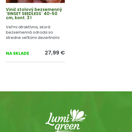
Vinič stolový bezsemenný
´EINSET SEEDLESS´ 40-50
cm, kont. 3 l
Veľmi atraktívna, skorá
bezsemenná odroda so
stredne veľkými dezertnými
plodmi.
27,99 €
NA SKLADE