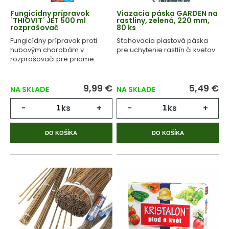
Fungicídny prípravok
Viazacia páska GARDEN na
´THIOVIT´ JET 500 ml
rastliny, zelená, 220 mm,
rozprašovač
80 ks
Fungicídny prípravok proti
Sťahovacia plastová páska
hubovým chorobám v
pre uchytenie rastlín či kvetov.
rozprašovači pre priame
použitie.
9,99 €
5,49 €
NA SKLADE
NA SKLADE
-
ks
+
-
ks
+
DO KOŠÍKA
DO KOŠÍKA