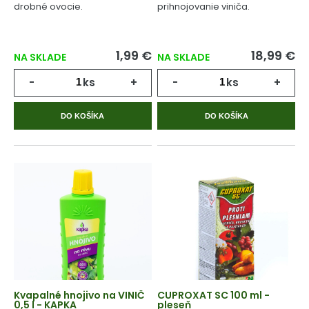
drobné ovocie.
prihnojovanie viniča.
1,99 €
18,99 €
NA SKLADE
NA SKLADE
-
ks
+
-
ks
+
DO KOŠÍKA
DO KOŠÍKA
Kvapalné hnojivo na VINIČ
CUPROXAT SC 100 ml -
0,5 l - KAPKA
pleseň