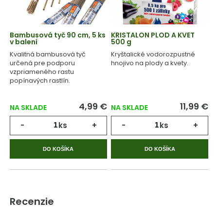
Bambusová tyč 90 cm, 5 ks
KRISTALON PLOD A KVET
v balení
500 g
Kvalitná bambusová tyč
Kryštalické vodorozpustné
určená pre podporu
hnojivo na plody a kvety.
vzpriameného rastu
popínavých rastlín.
4,99 €
11,99 €
NA SKLADE
NA SKLADE
-
ks
+
-
ks
+
DO KOŠÍKA
DO KOŠÍKA
Recenzie