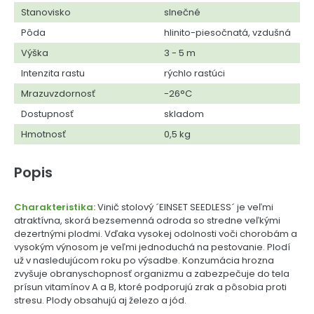
Stanovisko
slnečné
Pôda
hlinito-piesočnatá, vzdušná
Výška
3 - 5 m
Intenzita rastu
rýchlo rastúci
Mrazuvzdornosť
-26°C
Dostupnosť
skladom
Hmotnosť
0,5 kg
Popis
Charakteristika:
Vinič stolový ´EINSET SEEDLESS´ je veľmi
atraktívna, skorá bezsemenná odroda so stredne veľkými
dezertnými plodmi. Vďaka vysokej odolnosti voči chorobám a
vysokým výnosom je veľmi jednoduchá na pestovanie. Plodí
už v nasledujúcom roku po výsadbe. Konzumácia hrozna
zvyšuje obranyschopnosť organizmu a zabezpečuje do tela
prísun vitamínov A a B, ktoré podporujú zrak a pôsobia proti
stresu. Plody obsahujú aj železo a jód.