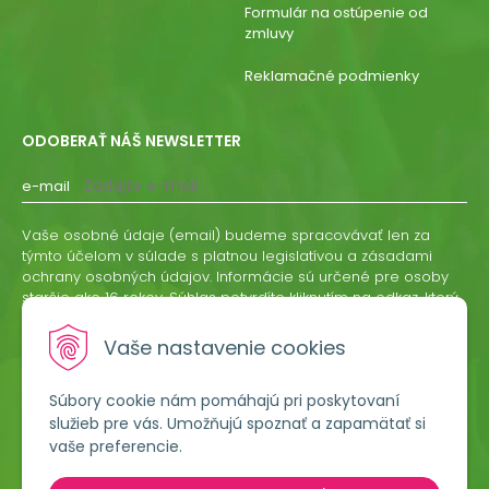
Formulár na ostúpenie od
zmluvy
Reklamačné podmienky
ODOBERAŤ NÁŠ NEWSLETTER
e-mail
Vaše osobné údaje (email) budeme spracovávať len za
týmto účelom v súlade s platnou legislatívou a zásadami
ochrany osobných údajov. Informácie sú určené pre osoby
staršie ako 16 rokov. Súhlas potvrdíte kliknutím na odkaz, ktorý
vám pošleme na váš email. Súhlas môžete kedykoľvek
odvolať písomne, emailom alebo kliknutím na odkaz z
Vaše nastavenie cookies
ktoréhokoľvek informačného emailu.
Súbory cookie nám pomáhajú pri poskytovaní
ODOBERAŤ
služieb pre vás. Umožňujú spoznať a zapamätať si
vaše preferencie.