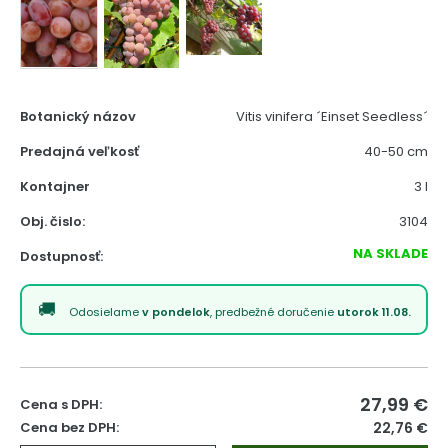
Botanický názov
Vitis vinifera ´Einset Seedless´
Predajná veľkosť
40-50 cm
Kontajner
3 l
Obj. čislo:
3104
NA SKLADE
Dostupnosť:
Odosielame
v pondelok
, predbežné doručenie
utorok 11.08.
27,99
€
Cena s DPH:
Cena bez DPH:
22,76 €