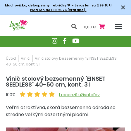
×
Machovička, delospermy, rebríčky
💚 – teraz len za 3,99 EUR!
Platí len do 13.8.2026 (vrátane).
0,00 €
Úvod
Vinič
Vinič stolový bezsemenný ´EINSET SEEDLESS´
40-50 cm, kont. 3 l
Vinič stolový bezsemenný ´EINSET
SEEDLESS´ 40-50 cm, kont. 3 l
100%
1
recenzií užívateľov
Veľmi atraktívna, skorá bezsemenná odroda so
stredne veľkými dezertnými plodmi.