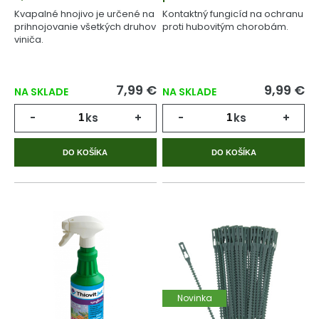
Kvapalné hnojivo je určené na
Kontaktný fungicíd na ochranu
prihnojovanie všetkých druhov
proti hubovitým chorobám.
viniča.
7,99 €
9,99 €
NA SKLADE
NA SKLADE
-
ks
+
-
ks
+
DO KOŠÍKA
DO KOŠÍKA
Novinka