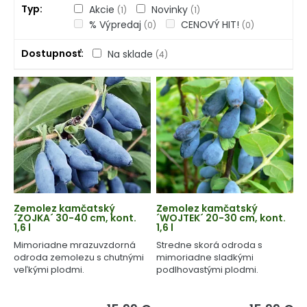
Typ
Akcie
Novinky
(1)
(1)
% Výpredaj
CENOVÝ HIT!
(0)
(0)
Dostupnosť
Na sklade
(4)
Zemolez kamčatský
Zemolez kamčatský
´ZOJKA´ 30-40 cm, kont.
´WOJTEK´ 20-30 cm, kont.
1,6 l
1,6 l
Mimoriadne mrazuvzdorná
Stredne skorá odroda s
odroda zemolezu s chutnými
mimoriadne sladkými
veľkými plodmi.
podlhovastými plodmi.