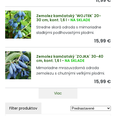
11,99 €
Zemolez kamčatský ´WOJTEK´ 20-
30 cm, kont. 1,6 l
-
NA SKLADE
Stredne skorá odroda s mimoriadne
sladkými podlhovastými plodmi.
15,99 €
Zemolez kamčatský ´ZOJKA´ 30-40
cm, kont. 1,6 l
-
NA SKLADE
Mimoriadne mrazuvzdorná odroda
zemolezu s chutnými veľkými plodmi.
15,99 €
Viac
Filter produktov