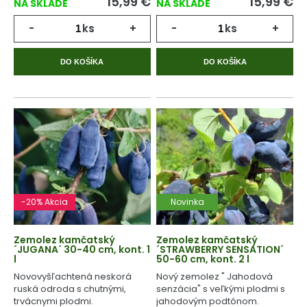
15,99
€
15,99
€
NA SKLADE
NA SKLADE
-
ks
+
-
ks
+
DO KOŠÍKA
DO KOŠÍKA
-20% Akcia
Novinka
Zemolez kamčatský
Zemolez kamčatský
´JUGANA´ 30-40 cm, kont. 1
´STRAWBERRY SENSATION´
l
50-60 cm, kont. 2 l
Novovyšľachtená neskorá
Nový zemolez " Jahodová
ruská odroda s chutnými,
senzácia" s veľkými plodmi s
trvácnymi plodmi.
jahodovým podtónom.