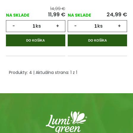
14,99 €
11,99
€
24,99
€
NA SKLADE
NA SKLADE
-
ks
+
-
ks
+
DO KOŠÍKA
DO KOŠÍKA
Produkty:
4
| Aktuálna strana:
1
z
1