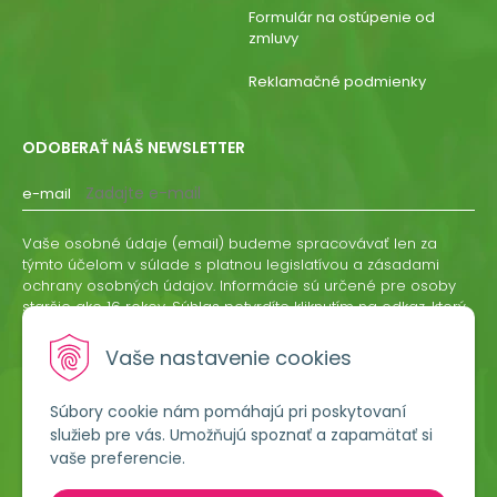
Formulár na ostúpenie od
zmluvy
Reklamačné podmienky
ODOBERAŤ NÁŠ NEWSLETTER
e-mail
Vaše osobné údaje (email) budeme spracovávať len za
týmto účelom v súlade s platnou legislatívou a zásadami
ochrany osobných údajov. Informácie sú určené pre osoby
staršie ako 16 rokov. Súhlas potvrdíte kliknutím na odkaz, ktorý
vám pošleme na váš email. Súhlas môžete kedykoľvek
odvolať písomne, emailom alebo kliknutím na odkaz z
Vaše nastavenie cookies
ktoréhokoľvek informačného emailu.
Súbory cookie nám pomáhajú pri poskytovaní
ODOBERAŤ
služieb pre vás. Umožňujú spoznať a zapamätať si
vaše preferencie.