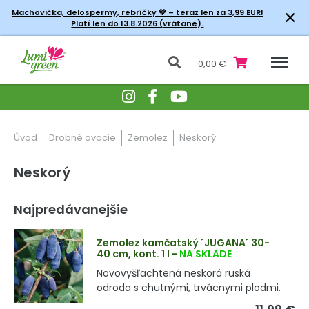
×
Machovička, delospermy, rebríčky
💚 – teraz len za 3,99 EUR!
Platí len do 13.8.2026 (vrátane).
0,00 €
Úvod
Drobné ovocie
Zemolez
Neskorý
Neskorý
Najpredávanejšie
Zemolez kamčatský ´JUGANA´ 30-
40 cm, kont. 1 l
-
NA SKLADE
Novovyšľachtená neskorá ruská
odroda s chutnými, trvácnymi plodmi.