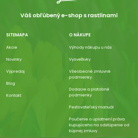
Váš obľúbený e-shop s rastlinami
SITEMAPA
O NÁKUPE
Akcie
Výhody nákupu u nás
Novinky
Vysvetlivky
Výpredaj
Všeobecné zmluvné
podmienky
Blog
Dodacie a platobné
podmienky
Kontakt
Pestovateľský manuál
Poučenie o uplatnení práva
kupujúceho na odstúpenie od
kúpnej zmluvy