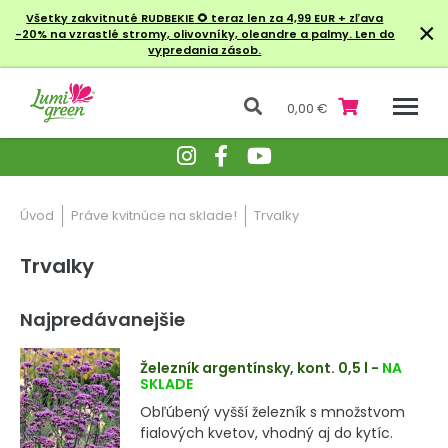
Všetky zakvitnuté RUDBEKIE
🌻 teraz len za 4,99 EUR + zľava
×
-20% na vzrastlé stromy, olivovníky, oleandre a palmy. Len do
vypredania zásob.
0,00 €
Úvod
Práve kvitnúce na sklade!
Trvalky
Trvalky
Najpredávanejšie
Železník argentínsky, kont. 0,5 l
-
NA
SKLADE
Obľúbený vyšší železník s množstvom
fialových kvetov, vhodný aj do kytíc.