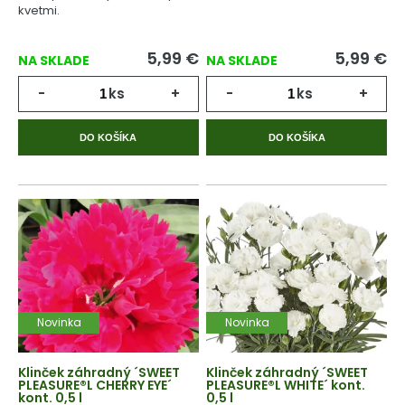
kvetmi.
5,99
€
5,99
€
NA SKLADE
NA SKLADE
-
ks
+
-
ks
+
DO KOŠÍKA
DO KOŠÍKA
Novinka
Novinka
Klinček záhradný ´SWEET
Klinček záhradný ´SWEET
PLEASURE®L CHERRY EYE´
PLEASURE®L WHITE´ kont.
kont. 0,5 l
0,5 l