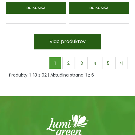
DO KOŠÍKA
DO KOŠÍKA
Viac produktov
1
2
3
4
5
>|
Produkty:
1
-
18
z
92
| Aktuálna strana:
1
z
6