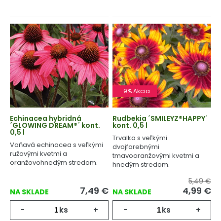
-9% Akcia
Echinacea hybridná
Rudbekia ´SMILEYZ®HAPPY´
´GLOWING DREAM®´ kont.
kont. 0,5 l
0,5 l
Trvalka s veľkými
Voňavá echinacea s veľkými
dvojfarebnými
ružovými kvetmi a
tmavooranžovými kvetmi a
oranžovohnedým stredom.
hnedým stredom.
5,49 €
7,49
€
4,99
€
NA SKLADE
NA SKLADE
-
ks
+
-
ks
+