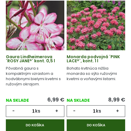
Gaura Lindheimerova
Monarda podvojná ´PINK
´ROSY JANE®´ kont. 0,5 l
LACE®´, kont. 1 l
Pôvabná gaura s
Bohato kvitnúca nižšia
kompaktným vzrastom a
monarda so sýto ružovými
hodvábnymi bielymi kvetmi s
kvetmi a voňavými listami.
ružovým okrajom.
6,99
€
8,99
€
NA SKLADE
NA SKLADE
-
ks
+
-
ks
+
DO KOŠÍKA
DO KOŠÍKA