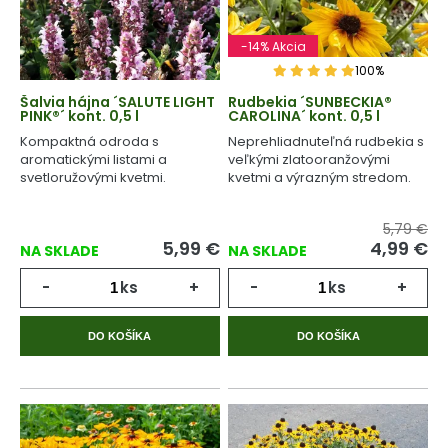
-14% Akcia
100%
Šalvia hájna ´SALUTE LIGHT
Rudbekia ´SUNBECKIA®
PINK®´ kont. 0,5 l
CAROLINA´ kont. 0,5 l
Kompaktná odroda s
Neprehliadnuteľná rudbekia s
aromatickými listami a
veľkými zlatooranžovými
svetloružovými kvetmi.
kvetmi a výrazným stredom.
5,79 €
5,99
€
4,99
€
NA SKLADE
NA SKLADE
-
ks
+
-
ks
+
DO KOŠÍKA
DO KOŠÍKA