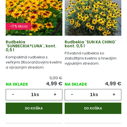
-17% Akcia
Rudbekia
Rudbekia ´SUN KA CHING´
´SUNBECKIA®LUNA´, kont.
kont. 0,5 l
0,5 l
Pôvabná rudbekia so
Kompaktná rudbekia s
zlatožltými kvetmi a hnedým
veľkými žltooranžovými kvetmi
vypuklým stredom.
a výrazným stredom.
5,99 €
4,99
€
4,99
€
NA SKLADE
NA SKLADE
-
ks
+
-
ks
+
DO KOŠÍKA
DO KOŠÍKA