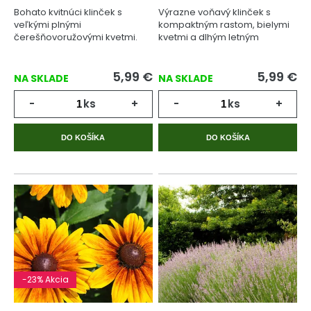
Bohato kvitnúci klinček s
Výrazne voňavý klinček s
veľkými plnými
kompaktným rastom, bielymi
čerešňovoružovými kvetmi.
kvetmi a dlhým letným
kvitnutím.
5,99
€
5,99
€
NA SKLADE
NA SKLADE
-
ks
+
-
ks
+
DO KOŠÍKA
DO KOŠÍKA
-23% Akcia