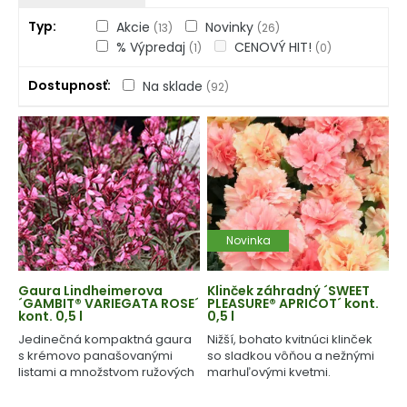
Typ
Akcie
Novinky
(13)
(26)
% Výpredaj
CENOVÝ HIT!
(1)
(0)
Dostupnosť
Na sklade
(92)
Novinka
Gaura Lindheimerova
Klinček záhradný ´SWEET
´GAMBIT® VARIEGATA ROSE´
PLEASURE® APRICOT´ kont.
kont. 0,5 l
0,5 l
Jedinečná kompaktná gaura
Nižší, bohato kvitnúci klinček
s krémovo panašovanými
so sladkou vôňou a nežnými
listami a množstvom ružových
marhuľovými kvetmi.
kvetov.