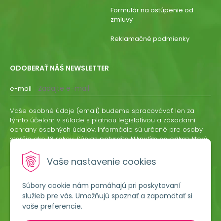
Formulár na ostúpenie od
zmluvy
Reklamačné podmienky
ODOBERAŤ NÁŠ NEWSLETTER
e-mail
Vaše osobné údaje (email) budeme spracovávať len za
týmto účelom v súlade s platnou legislatívou a zásadami
ochrany osobných údajov. Informácie sú určené pre osoby
staršie ako 16 rokov. Súhlas potvrdíte kliknutím na odkaz, ktorý
vám pošleme na váš email. Súhlas môžete kedykoľvek
odvolať písomne, emailom alebo kliknutím na odkaz z
Vaše nastavenie cookies
ktoréhokoľvek informačného emailu.
Súbory cookie nám pomáhajú pri poskytovaní
ODOBERAŤ
služieb pre vás. Umožňujú spoznať a zapamätať si
vaše preferencie.