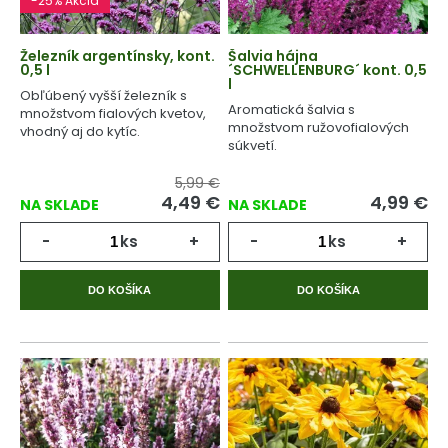
-25% Akcia
Železník argentínsky, kont.
Šalvia hájna
0,5 l
´SCHWELLENBURG´ kont. 0,5
l
Obľúbený vyšší železník s
Aromatická šalvia s
množstvom fialových kvetov,
množstvom ružovofialových
vhodný aj do kytíc.
súkvetí.
5,99 €
4,49
€
4,99
€
NA SKLADE
NA SKLADE
-
ks
+
-
ks
+
DO KOŠÍKA
DO KOŠÍKA