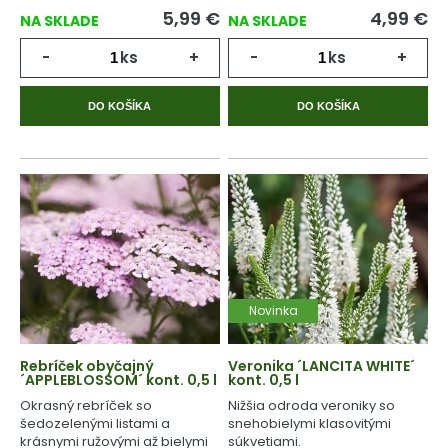
5,99
€
4,99
€
NA SKLADE
NA SKLADE
-
ks
+
-
ks
+
DO KOŠÍKA
DO KOŠÍKA
Novinka
Rebríček obyčajný
Veronika ´LANCITA WHITE´
´APPLEBLOSSOM´ kont. 0,5 l
kont. 0,5 l
Okrasný rebríček so
Nižšia odroda veroniky so
šedozelenými listami a
snehobielymi klasovitými
krásnymi ružovými až bielymi
súkvetiami.