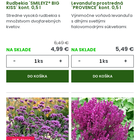
Rudbekia ´SMILEYZ® BIG
Levanduľa prostredná
KISS´ kont. 0,5 l
´PROVENCE´ kont. 0,5 l
Stredne vysoká rudbekia s
Výnimočne voňavá levanduľa
množstvom dvojfarebných
s dlhými svetlými
kvetov.
fialovomodrými súkvetiami.
6,49 €
4,99
€
5,49
€
NA SKLADE
NA SKLADE
-
ks
+
-
ks
+
DO KOŠÍKA
DO KOŠÍKA