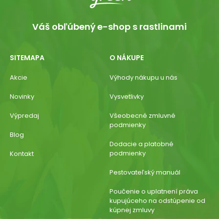
Váš obľúbený e-shop s rastlinami
SITEMAPA
O NÁKUPE
Akcie
Výhody nákupu u nás
Novinky
Vysvetlivky
Výpredaj
Všeobecné zmluvné
podmienky
Blog
Dodacie a platobné
podmienky
Kontakt
Pestovateľský manuál
Poučenie o uplatnení práva
kupujúceho na odstúpenie od
kúpnej zmluvy