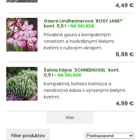
4,49 €
Gaura Lindheimerova ´ROSY JANE®´
kont. 0,5 l
-
NA SKLADE
Pôvabná gaura s kompaktným
vzrastom a hodvábnymi bielymi
kvetmi s ružovým okrajom.
6,99 €
Šalvia hájna ´SCHNEEHUGEL´ kont.
0,5 l
-
NA SKLADE
Kompaktná, bohato kvitnúca a
nenáročná šalvia s výraznými bielymi
kvetmi.
4,99 €
Viac
Filter produktov