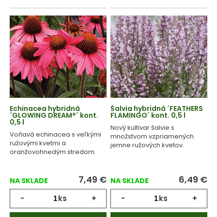
Echinacea hybridná
Šalvia hybridná ´FEATHERS
´GLOWING DREAM®´ kont.
FLAMINGO´ kont. 0,5 l
0,5 l
Nový kultivar šalvie s
Voňavá echinacea s veľkými
množstvom vzpriamených
ružovými kvetmi a
jemne ružových kvetov.
oranžovohnedým stredom.
7,49
€
6,49
€
NA SKLADE
NA SKLADE
-
ks
+
-
ks
+