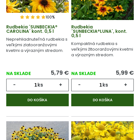
100%
Rudbekia ´SUNBECKIA®
Rudbekia
CAROLINA´ kont. 0,5 l
´SUNBECKIA®LUNA´, kont.
0,5 l
Neprehliadnuteľná rudbekia s
Kompaktná rudbekia s
veľkými zlatooranžovými
veľkými žltooranžovými kvetmi
kvetmi a výrazným stredom.
a výrazným stredom.
5,79
€
5,99
€
NA SKLADE
NA SKLADE
-
ks
+
-
ks
+
DO KOŠÍKA
DO KOŠÍKA