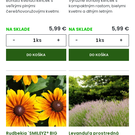
Bohato kvitnúci klinček s
Výrazne voňavý klinček s
veľkými plnými
kompaktným rastom, bielymi
čerešňovoružovými kvetmi.
kvetmi a dlhým letným
kvitnutím.
5,99
€
5,99
€
NA SKLADE
NA SKLADE
-
ks
+
-
ks
+
DO KOŠÍKA
DO KOŠÍKA
Rudbekia ´SMILEYZ® BIG
Levanduľa prostredná