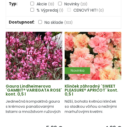
Typ
Akcie
Novinky
(13)
(23)
% Výpredaj
CENOVÝ HIT!
(1)
(0)
Dostupnosť
Na sklade
(103)
Novinka
Gaura Lindheimerova
Klinček záhradný ´SWEET
´GAMBIT® VARIEGATA ROSE´
PLEASURE® APRICOT´ kont.
kont. 0,5 l
0,5 l
Jedinečná kompaktná gaura
Nižší, bohato kvitnúci klinček
s krémovo panašovanými
so sladkou vôňou a nežnými
listami a množstvom ružových
marhuľovými kvetmi.
kvetov.