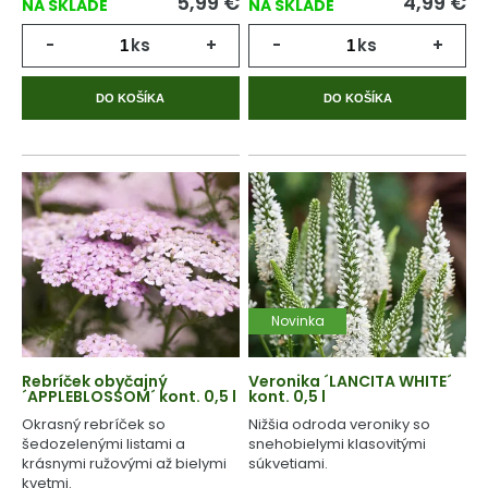
5,99
€
4,99
€
NA SKLADE
NA SKLADE
-
ks
+
-
ks
+
DO KOŠÍKA
DO KOŠÍKA
Novinka
Rebríček obyčajný
Veronika ´LANCITA WHITE´
´APPLEBLOSSOM´ kont. 0,5 l
kont. 0,5 l
Okrasný rebríček so
Nižšia odroda veroniky so
šedozelenými listami a
snehobielymi klasovitými
krásnymi ružovými až bielymi
súkvetiami.
kvetmi.