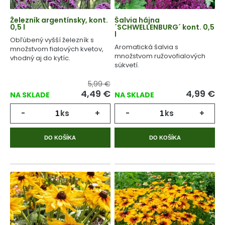
Železník argentínsky, kont.
Šalvia hájna
0,5 l
´SCHWELLENBURG´ kont. 0,5
l
Obľúbený vyšší železník s
Aromatická šalvia s
množstvom fialových kvetov,
množstvom ružovofialových
vhodný aj do kytíc.
súkvetí.
5,99 €
4,49
€
4,99
€
NA SKLADE
NA SKLADE
-
ks
+
-
ks
+
DO KOŠÍKA
DO KOŠÍKA