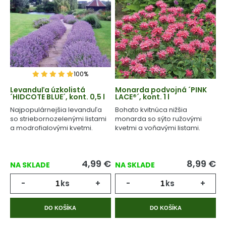
100%
Levanduľa úzkolistá
Monarda podvojná ´PINK
´HIDCOTE BLUE´, kont. 0,5 l
LACE®´, kont. 1 l
Najpopulárnejšia levanduľa
Bohato kvitnúca nižšia
so striebornozelenými listami
monarda so sýto ružovými
a modrofialovými kvetmi.
kvetmi a voňavými listami.
4,99
€
8,99
€
NA SKLADE
NA SKLADE
-
ks
+
-
ks
+
DO KOŠÍKA
DO KOŠÍKA