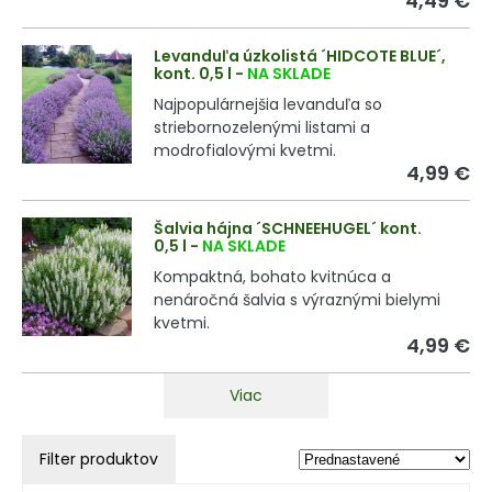
4,49 €
Levanduľa úzkolistá ´HIDCOTE BLUE´,
kont. 0,5 l
-
NA SKLADE
Najpopulárnejšia levanduľa so
striebornozelenými listami a
modrofialovými kvetmi.
4,99 €
Šalvia hájna ´SCHNEEHUGEL´ kont.
0,5 l
-
NA SKLADE
Kompaktná, bohato kvitnúca a
nenáročná šalvia s výraznými bielymi
kvetmi.
4,99 €
Viac
Filter produktov