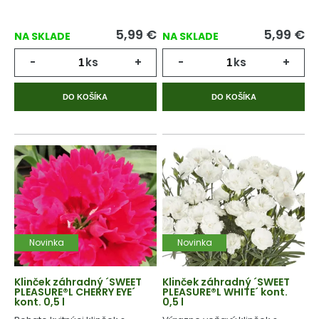
5,99
€
5,99
€
NA SKLADE
NA SKLADE
-
ks
+
-
ks
+
DO KOŠÍKA
DO KOŠÍKA
Novinka
Novinka
Klinček záhradný ´SWEET
Klinček záhradný ´SWEET
PLEASURE®L CHERRY EYE´
PLEASURE®L WHITE´ kont.
kont. 0,5 l
0,5 l