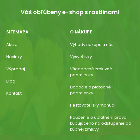
Váš obľúbený e-shop s rastlinami
SITEMAPA
O NÁKUPE
Akcie
Výhody nákupu u nás
Novinky
Vysvetlivky
Výpredaj
Všeobecné zmluvné
podmienky
Blog
Dodacie a platobné
podmienky
Kontakt
Pestovateľský manuál
Poučenie o uplatnení práva
kupujúceho na odstúpenie od
kúpnej zmluvy