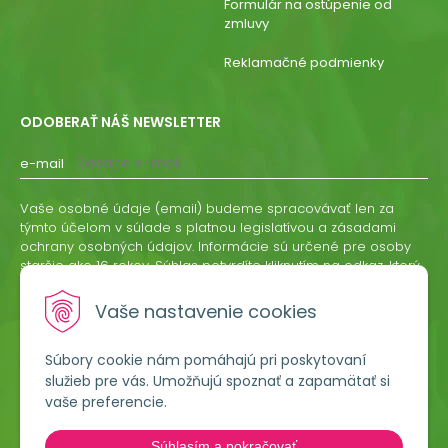
Formulár na ostúpenie od
zmluvy
Reklamačné podmienky
ODOBERAŤ NÁŠ NEWSLETTER
e-mail
Vaše osobné údaje (email) budeme spracovávať len za
týmto účelom v súlade s platnou legislatívou a zásadami
ochrany osobných údajov. Informácie sú určené pre osoby
staršie ako 16 rokov. Súhlas potvrdíte kliknutím na odkaz, ktorý
vám pošleme na váš email. Súhlas môžete kedykoľvek
odvolať písomne, emailom alebo kliknutím na odkaz z
Vaše nastavenie cookies
ktoréhokoľvek informačného emailu.
Súbory cookie nám pomáhajú pri poskytovaní
ODOBERAŤ
služieb pre vás. Umožňujú spoznať a zapamätať si
vaše preferencie.
Lumigreen, s.r.o.
Súhlasím a pokračovať