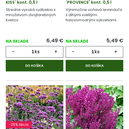
KISS´ kont. 0,5 l
´PROVENCE´ kont. 0,5 l
Stredne vysoká rudbekia s
Výnimočne voňavá levanduľa
množstvom dvojfarebných
s dlhými svetlými
kvetov.
fialovomodrými súkvetiami.
6,49
€
5,49
€
NA SKLADE
NA SKLADE
-
ks
+
-
ks
+
DO KOŠÍKA
DO KOŠÍKA
-25% Akcia