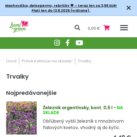
×
Machovička, delospermy, rebríčky
💚 – teraz len za 3,99 EUR!
Platí len do 13.8.2026 (vrátane).
0,00 €
Úvod
Práve kvitnúce na sklade!
Trvalky
Trvalky
Najpredávanejšie
Železník argentínsky, kont. 0,5 l
-
NA
SKLADE
Obľúbený vyšší železník s množstvom
fialových kvetov, vhodný aj do kytíc.