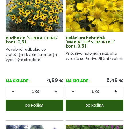
Rudbekia ´SUN KA CHING´
Helénium hybridné
kont. 0,5 l
´MARIACHI® SOMBRERO´
kont. 0,5 l
Pôvabná rudbekia so
Príťažlivé helénium nižšieho
zlatožltými kvetmi a hnedým
vzrastu so žiarivo žltými kvetmi.
vypuklým stredom.
4,99
€
5,49
€
NA SKLADE
NA SKLADE
-
ks
+
-
ks
+
DO KOŠÍKA
DO KOŠÍKA