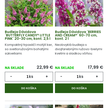
Budleja Dávidova
Budleja Dávidova ´BERRIES
´BUTTERFLY CANDY® LITTLE
AND CREAM®´ 60-70 cm,
PINK´ 20-30 cm, kont. 2,5 l
kont. 2 l
Kompaktný trpasličí motýlí ker,
Neobvyklá budleja s
so svetloružovými bohatými
dvojfarebnými ružovo-bielymi
súkvetiami.
kvetmi a sladkou vôňou.
22,99
€
17,99
€
NA SKLADE
NA SKLADE
-
ks
+
-
ks
+
DO KOŠÍKA
DO KOŠÍKA