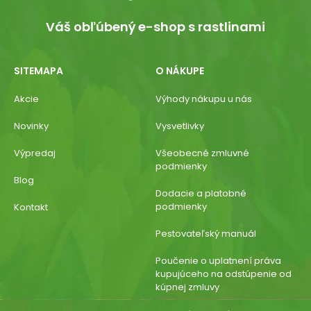
Váš obľúbený e-shop s rastlinami
SITEMAPA
O NÁKUPE
Akcie
Výhody nákupu u nás
Novinky
Vysvetlivky
Výpredaj
Všeobecné zmluvné
podmienky
Blog
Dodacie a platobné
podmienky
Kontakt
Pestovateľský manuál
Poučenie o uplatnení práva
kupujúceho na odstúpenie od
kúpnej zmluvy