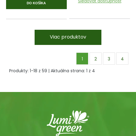
Sledovať dostupnosť
DO KOŠÍKA
Viac produktov
1
2
3
4
Produkty:
1
-
18
z
59
| Aktuálna strana:
1
z
4