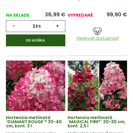
36,99
€
99,90
€
NA SKLADE
VYPREDANÉ
-
ks
+
Sledovať dostupnosť
DO KOŠÍKA
Hortenzia metlinatá
Hortenzia metlinatá
´DIAMANT ROUGE´® 30-40
´MAGICAL FIRE®´ 20-30 cm,
cm, kont. 3 l
kont. 2,5 l