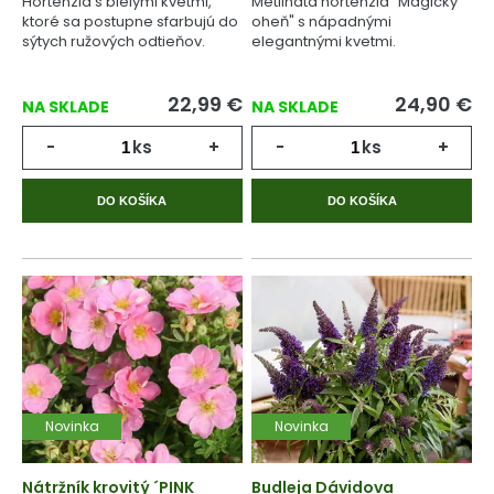
Hortenzia s bielymi kvetmi,
Metlinatá hortenzia "Magický
ktoré sa postupne sfarbujú do
oheň" s nápadnými
sýtych ružových odtieňov.
elegantnými kvetmi.
22,99
€
24,90
€
NA SKLADE
NA SKLADE
-
ks
+
-
ks
+
DO KOŠÍKA
DO KOŠÍKA
Novinka
Novinka
Nátržník krovitý ´PINK
Budleja Dávidova