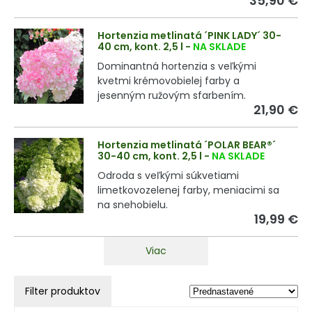
35,90 €
Hortenzia metlinatá ´PINK LADY´ 30-
40 cm, kont. 2,5 l
-
NA SKLADE
Dominantná hortenzia s veľkými
kvetmi krémovobielej farby a
jesenným ružovým sfarbením.
21,90 €
Hortenzia metlinatá ´POLAR BEAR®´
30-40 cm, kont. 2,5 l
-
NA SKLADE
Odroda s veľkými súkvetiami
limetkovozelenej farby, meniacimi sa
na snehobielu.
19,99 €
Viac
Filter produktov