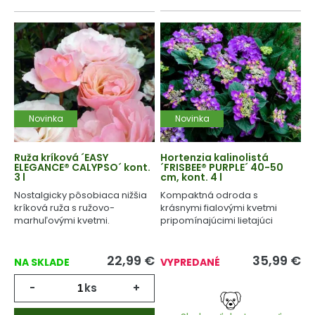
Novinka
Novinka
Ruža kríková ´EASY
Hortenzia kalinolistá
ELEGANCE® CALYPSO´ kont.
´FRISBEE® PURPLE´ 40-50
3 l
cm, kont. 4 l
Nostalgicky pôsobiaca nižšia
Kompaktná odroda s
kríková ruža s ružovo-
krásnymi fialovými kvetmi
marhuľovými kvetmi.
pripomínajúcimi lietajúci
tanier.
22,99
€
35,99
€
NA SKLADE
VYPREDANÉ
-
ks
+