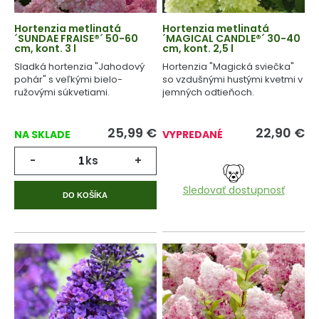
Hortenzia metlinatá
Hortenzia metlinatá
´SUNDAE FRAISE®´ 50-60
´MAGICAL CANDLE®´ 30-40
cm, kont. 3 l
cm, kont. 2,5 l
Sladká hortenzia "Jahodový
Hortenzia "Magická sviečka"
pohár" s veľkými bielo-
so vzdušnými hustými kvetmi v
ružovými súkvetiami.
jemných odtieňoch.
25,99
€
22,90
€
NA SKLADE
VYPREDANÉ
-
ks
+
Sledovať dostupnosť
DO KOŠÍKA