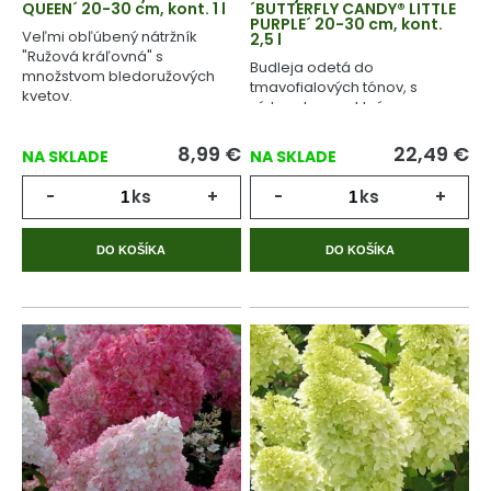
QUEEN´ 20-30 cm, kont. 1 l
´BUTTERFLY CANDY® LITTLE
PURPLE´ 20-30 cm, kont.
Veľmi obľúbený nátržník
2,5 l
"Ružová kráľovná" s
Budleja odetá do
množstvom bledoružových
tmavofialových tónov, s
kvetov.
nízkym kompaktným
habitusom.
8,99
€
22,49
€
NA SKLADE
NA SKLADE
-
ks
+
-
ks
+
DO KOŠÍKA
DO KOŠÍKA