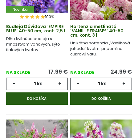
Novinka
100%
Budleja Dávidova ´EMPIRE
Hortenzia metlinatá
BLUE´ 40-50 cm, kont. 2,5 l
´VANILLE FRAISE®´ 40-50
cm, kont. 3 l
Dlho kvitnúca budleja s
Unikátna hortenzia „Vanilková
množstvom voňavých, sýto
jahoda“ kvetmi pripomína
fialových kvetov.
cukrovú vatu.
17,99
€
24,99
€
NA SKLADE
NA SKLADE
-
ks
+
-
ks
+
DO KOŠÍKA
DO KOŠÍKA