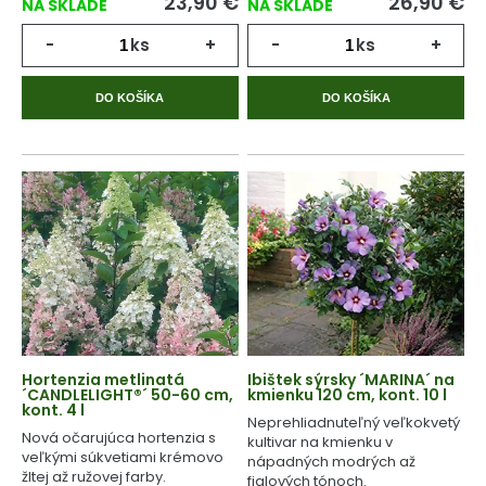
23,90
€
26,90
€
NA SKLADE
NA SKLADE
-
ks
+
-
ks
+
DO KOŠÍKA
DO KOŠÍKA
Hortenzia metlinatá
Ibištek sýrsky ´MARINA´ na
´CANDLELIGHT®´ 50-60 cm,
kmienku 120 cm, kont. 10 l
kont. 4 l
Neprehliadnuteľný veľkokvetý
Nová očarujúca hortenzia s
kultivar na kmienku v
veľkými súkvetiami krémovo
nápadných modrých až
žltej až ružovej farby.
fialových tónoch.