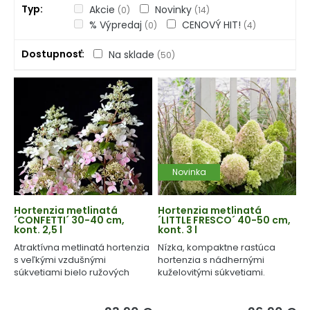
Typ
Akcie
Novinky
(0)
(14)
% Výpredaj
CENOVÝ HIT!
(0)
(4)
Dostupnosť
Na sklade
(50)
Novinka
Hortenzia metlinatá
Hortenzia metlinatá
´CONFETTI´ 30-40 cm,
´LITTLE FRESCO´ 40-50 cm,
kont. 2,5 l
kont. 3 l
Atraktívna metlinatá hortenzia
Nízka, kompaktne rastúca
s veľkými vzdušnými
hortenzia s nádhernými
súkvetiami bielo ružových
kuželovitými súkvetiami.
kvetov.