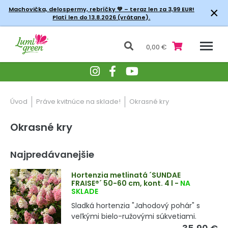
×
Machovička, delospermy, rebríčky
💚 – teraz len za 3,99 EUR!
Platí len do 13.8.2026 (vrátane).
0,00 €
Úvod
Práve kvitnúce na sklade!
Okrasné kry
Okrasné kry
Najpredávanejšie
Hortenzia metlinatá ´SUNDAE
FRAISE®´ 50-60 cm, kont. 4 l
-
NA
SKLADE
Sladká hortenzia "Jahodový pohár" s
veľkými bielo-ružovými súkvetiami.