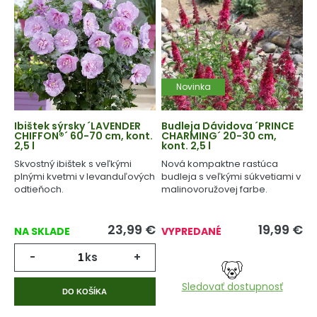
Novinka
Ibištek sýrsky ´LAVENDER
Budleja Dávidova ´PRINCE
CHIFFON®´ 60-70 cm, kont.
CHARMING´ 20-30 cm,
2,5 l
kont. 2,5 l
Skvostný ibištek s veľkými
Nová kompaktne rastúca
plnými kvetmi v levanduľových
budleja s veľkými súkvetiami v
odtieňoch.
malinovoružovej farbe.
23,99
€
19,99
€
NA SKLADE
VYPREDANÉ
-
ks
+
Sledovať dostupnosť
DO KOŠÍKA