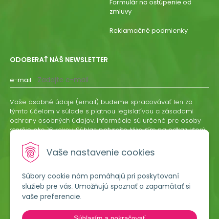
Formulár na ostúpenie od
zmluvy
Reklamačné podmienky
ODOBERAŤ NÁŠ NEWSLETTER
e-mail
Vaše osobné údaje (email) budeme spracovávať len za
týmto účelom v súlade s platnou legislatívou a zásadami
ochrany osobných údajov. Informácie sú určené pre osoby
staršie ako 16 rokov. Súhlas potvrdíte kliknutím na odkaz, ktorý
vám pošleme na váš email. Súhlas môžete kedykoľvek
odvolať písomne, emailom alebo kliknutím na odkaz z
Vaše nastavenie cookies
ktoréhokoľvek informačného emailu.
Súbory cookie nám pomáhajú pri poskytovaní
ODOBERAŤ
služieb pre vás. Umožňujú spoznať a zapamätať si
vaše preferencie.
Lumigreen, s.r.o.
Súhlasím a pokračovať