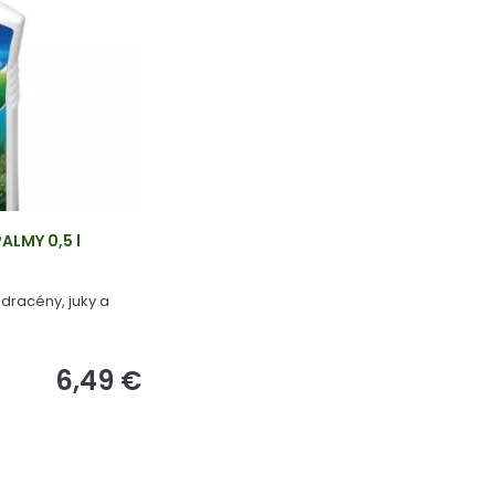
ALMY 0,5 l
dracény, juky a
6,49 €