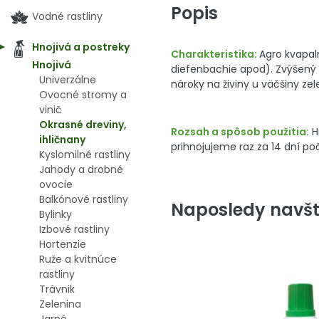
Popis
Vodné rastliny
Hnojivá a postreky
Charakteristika:
Agro kvapaln
Hnojivá
diefenbachie apod). Zvýšený p
Univerzálne
nároky na živiny u väčšiny zel
Ovocné stromy a
vinič
Okrasné dreviny,
Rozsah a spôsob použitia:
H
ihličnany
prihnojujeme raz za 14 dní po
Kyslomilné rastliny
Jahody a drobné
ovocie
Balkónové rastliny
Naposledy navšt
Bylinky
Izbové rastliny
Hortenzie
Ruže a kvitnúce
rastliny
Trávnik
Zelenina