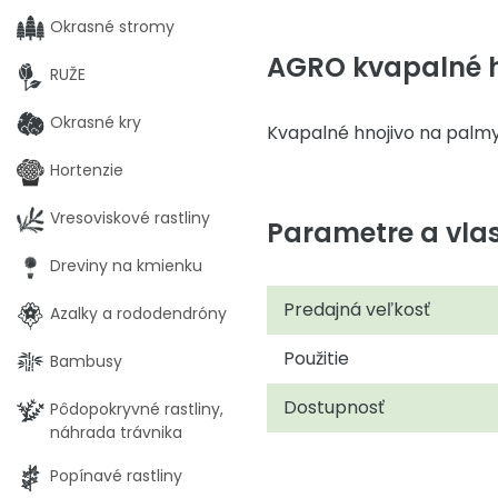
Okrasné stromy
AGRO kvapalné hn
RUŽE
Okrasné kry
Kvapalné hnojivo na palmy,
Hortenzie
Vresoviskové rastliny
Parametre a vlas
Dreviny na kmienku
Predajná veľkosť
Azalky a rododendróny
Použitie
Bambusy
Dostupnosť
Pôdopokryvné rastliny,
náhrada trávnika
Popínavé rastliny