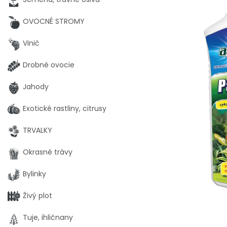
OVOCNÉ STROMY
Vinič
Drobné ovocie
Jahody
Exotické rastliny, citrusy
TRVALKY
Okrasné trávy
Bylinky
Živý plot
Tuje, ihličnany