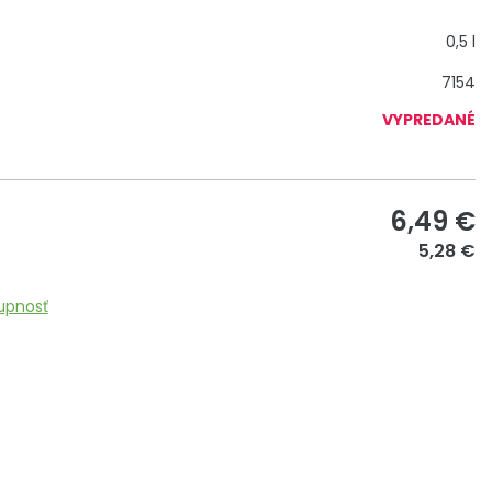
0,5 l
7154
VYPREDANÉ
6,49
€
5,28 €
upnosť