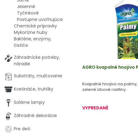
Jarné
Jesenné
Tyčinkové
Postupne uvoľňujúce
Chemické prípravky
Mykorízne huby
Baktérie, enzýmy,
čističe
Záhradnícke potreby,
náradie
AGRO kvapalné hnojivo P
Substráty, mulčovanie
Kvapalné hnojivo na palmy, 
Kvetináče, truhlíky
zelené izbové rastliny.
Solárne lampy
VYPREDANÉ
Záhradné dekorácie
Pre deti