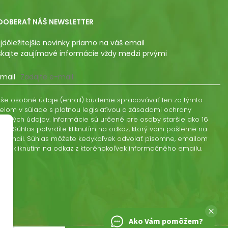
DOBERAŤ NÁŠ NEWSLETTER
jdôležitejšie novinky priamo na váš email
skajte zaujímavé informácie vždy medzi prvými
mail
še osobné údaje (email) budeme spracovávať len za týmto
elom v súlade s platnou legislatívou a zásadami ochrany
obných údajov. Informácie sú určené pre osoby staršie ako 16
kov. Súhlas potvrdíte kliknutím na odkaz, ktorý vám pošleme na
š email. Súhlas môžete kedykoľvek odvolať písomne, emailom
ebo kliknutím na odkaz z ktoréhokoľvek informačného emailu.
Ako Vám pomôžem?