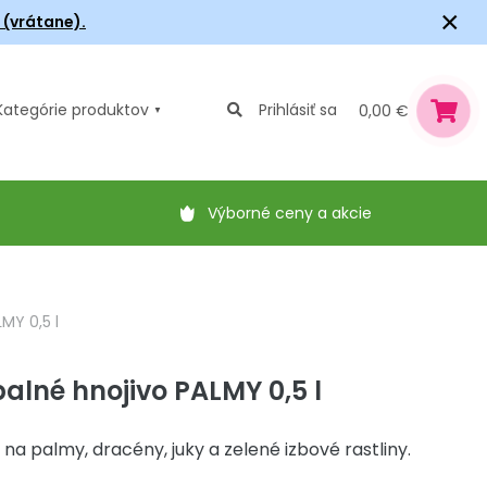
×
6 (vrátane).
Kategórie
produktov
Prihlásiť sa
0,00 €
Výborné ceny a akcie
MY 0,5 l
lné hnojivo PALMY 0,5 l
na palmy, dracény, juky a zelené izbové rastliny.