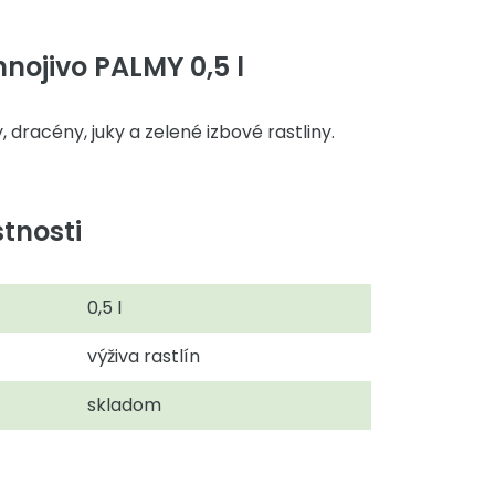
ojivo PALMY 0,5 l
 dracény, juky a zelené izbové rastliny.
tnosti
0,5 l
výživa rastlín
skladom