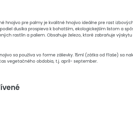
é hnojivo pre palmy je kvalitné hnojivo ideálne pre rast izbových
odiel dusíka prospieva k bohatším, ekologickejším listom a spôs
ených rastlín a paliem. Obsahuje železo, ktoré zabraňuje výskytu c
nojivo sa používa vo forme zálievky. 15ml (zátka od fľaše) sa n
čas vegetačného obdobia, t.j. apríl- september.
ívené