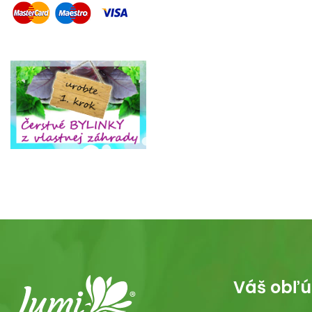
Váš obľú