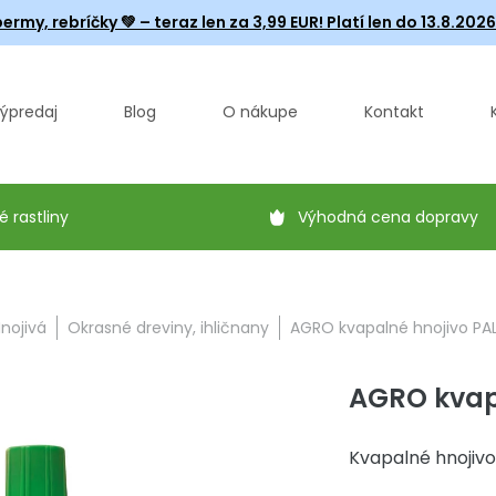
ermy, rebríčky
💚 – teraz len za 3,99 EUR! Platí len do 13.8.202
ýpredaj
Blog
O nákupe
Kontakt
é rastliny
Výhodná cena dopravy
nojivá
Okrasné dreviny, ihličnany
AGRO kvapalné hnojivo PAL
AGRO kvapa
Kvapalné hnojivo 