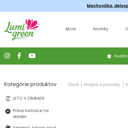
Machovička, delosp
Akcie
Novinky
V
Kvalitn
Kategórie produktov
Úvod
Hnojivá a postreky
H
LETO V ZÁHRADE
Práve kvitnúce na
sklade!
Semená, trávne osivá