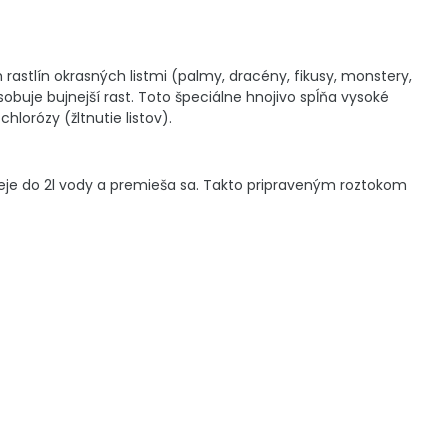
 rastlín okrasných listmi (palmy, dracény, fikusy, monstery,
obuje bujnejší rast. Toto špeciálne hnojivo spĺňa vysoké
hlorózy (žltnutie listov).
aleje do 2l vody a premieša sa. Takto pripraveným roztokom