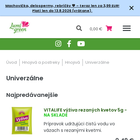
×
Machovička, delospermy, rebríčky
💚 – teraz len za 3,99 EUR!
Platí len do 13.8.2026 (vrátane).
0,00 €
Úvod
Hnojivá a postreky
Hnojivá
Univerzálne
Univerzálne
Najpredávanejšie
VITALIFE výživa rezaných kvetov 5g
-
NA SKLADE
Prípravok udržujúci čistú vodu vo
vázach s rezanými kvetmi.