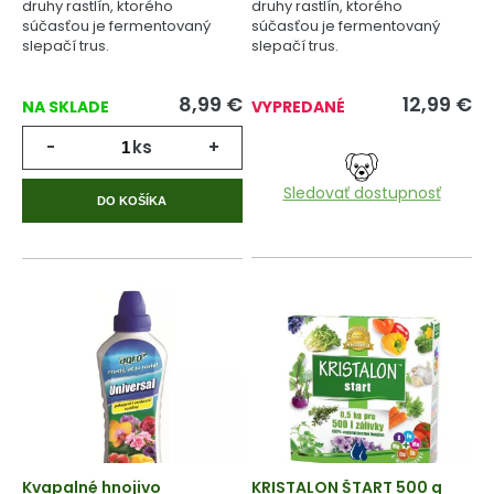
druhy rastlín, ktorého
druhy rastlín, ktorého
súčasťou je fermentovaný
súčasťou je fermentovaný
slepačí trus.
slepačí trus.
8,99
€
12,99
€
NA SKLADE
VYPREDANÉ
-
ks
+
Sledovať dostupnosť
DO KOŠÍKA
Kvapalné hnojivo
KRISTALON ŠTART 500 g