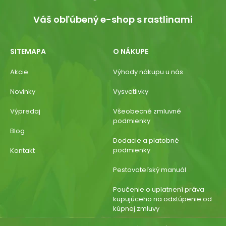
Váš obľúbený e-shop s rastlinami
SITEMAPA
O NÁKUPE
Akcie
Výhody nákupu u nás
Novinky
Vysvetlivky
Výpredaj
Všeobecné zmluvné
podmienky
Blog
Dodacie a platobné
podmienky
Kontakt
Pestovateľský manuál
Poučenie o uplatnení práva
kupujúceho na odstúpenie od
kúpnej zmluvy