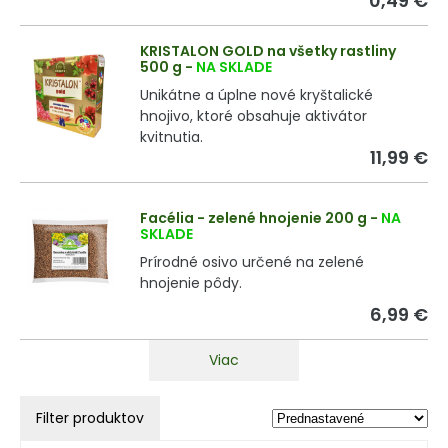
0,49 €
KRISTALON GOLD na všetky rastliny
500 g
-
NA SKLADE
Unikátne a úplne nové kryštalické
hnojivo, ktoré obsahuje aktivátor
kvitnutia.
11,99 €
Facélia - zelené hnojenie 200 g
-
NA
SKLADE
Prírodné osivo určené na zelené
hnojenie pôdy.
6,99 €
Viac
Filter produktov