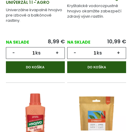
UNIVERZÁL 1 l - AGRO
Kryštalické vodorozpustné
Univerzálne kvapalné hnojivo
hnojivo okamžite zabezpečí
pre izbové a balkónové
zdravý vývin rastlín.
rastliny.
8,99
€
10,99
€
NA SKLADE
NA SKLADE
-
ks
+
-
ks
+
DO KOŠÍKA
DO KOŠÍKA