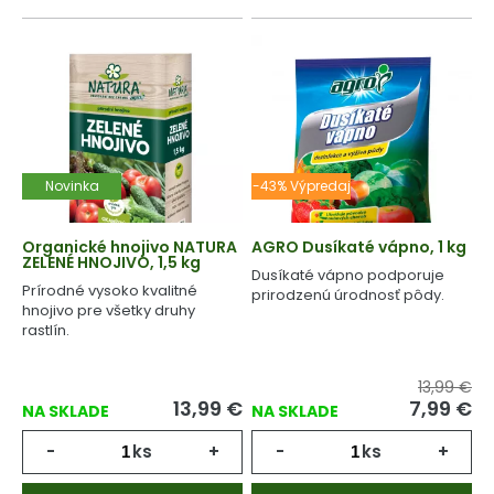
Novinka
-43% Výpredaj
Organické hnojivo NATURA
AGRO Dusíkaté vápno, 1 kg
ZELENÉ HNOJIVO, 1,5 kg
Dusíkaté vápno podporuje
Prírodné vysoko kvalitné
prirodzenú úrodnosť pôdy.
hnojivo pre všetky druhy
rastlín.
13,99 €
13,99
€
7,99
€
NA SKLADE
NA SKLADE
-
ks
+
-
ks
+