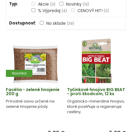
Typ
Akcie
Novinky
(0)
(13)
% Výpredaj
CENOVÝ HIT!
(4)
(0)
Dostupnosť
Na sklade
(39)
Novinka
Facélia - zelené hnojenie
Tyčinkové hnojivo BIG BEAT
200 g
- proti škodcom, 12 ks
Prírodné osivo určené na
Organicko-minerálne hnojivo,
zelené hnojenie pôdy.
ktoré posilňuje a regeneruje
rastliny.