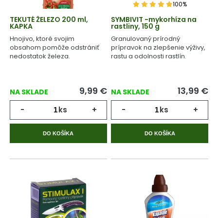
100%
TEKUTÉ ŽELEZO 200 ml,
SYMBIVIT -mykorhíza na
KAPKA
rastliny, 150 g
Hnojivo, ktoré svojim
Granulovaný prírodný
obsahom pomôže odstrániť
prípravok na zlepšenie výživy,
nedostatok železa.
rastu a odolnosti rastlín.
9,99
€
13,99
€
NA SKLADE
NA SKLADE
-
ks
+
-
ks
+
DO KOŠÍKA
DO KOŠÍKA