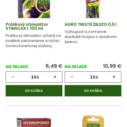
Práškový stimulátor
AGRO TEKUTÉ ŽELEZO 0,5 l
STIMULAX I. 100 ml
Vyživujúce a ochranné
Práškový stimulátor určený na
dusíkaté hnojivo s obsahom
kvalitné zakorenenie a rýchlu
železa.
tvorbu koreňovej sústavy.
6,49
€
10,99
€
NA SKLADE
NA SKLADE
-
ks
+
-
ks
+
DO KOŠÍKA
DO KOŠÍKA