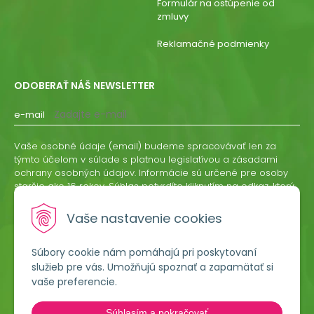
Formulár na ostúpenie od
zmluvy
Reklamačné podmienky
ODOBERAŤ NÁŠ NEWSLETTER
e-mail
Vaše osobné údaje (email) budeme spracovávať len za
týmto účelom v súlade s platnou legislatívou a zásadami
ochrany osobných údajov. Informácie sú určené pre osoby
staršie ako 16 rokov. Súhlas potvrdíte kliknutím na odkaz, ktorý
vám pošleme na váš email. Súhlas môžete kedykoľvek
odvolať písomne, emailom alebo kliknutím na odkaz z
Vaše nastavenie cookies
ktoréhokoľvek informačného emailu.
Súbory cookie nám pomáhajú pri poskytovaní
ODOBERAŤ
služieb pre vás. Umožňujú spoznať a zapamätať si
vaše preferencie.
Lumigreen, s.r.o.
Súhlasím a pokračovať