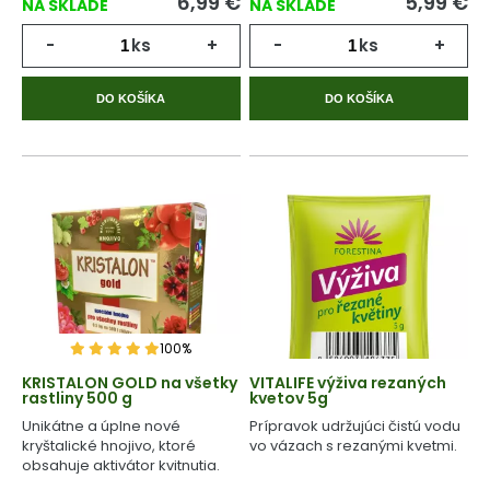
6,99
€
5,99
€
NA SKLADE
NA SKLADE
-
ks
+
-
ks
+
DO KOŠÍKA
DO KOŠÍKA
100%
KRISTALON GOLD na všetky
VITALIFE výživa rezaných
rastliny 500 g
kvetov 5g
Unikátne a úplne nové
Prípravok udržujúci čistú vodu
kryštalické hnojivo, ktoré
vo vázach s rezanými kvetmi.
obsahuje aktivátor kvitnutia.