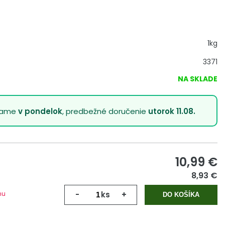
1kg
3371
NA SKLADE
lame
v pondelok
, predbežné doručenie
utorok 11.08.
10,99
€
8,93 €
mu
-
ks
+
DO KOŠÍKA