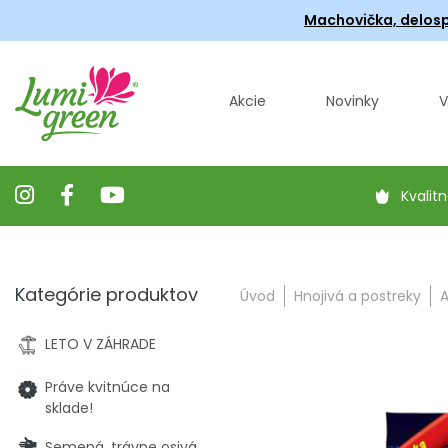
Machovička, delosp
Akcie
Novinky
V
Kvalitn
Kategórie produktov
Úvod
Hnojivá a postreky
A
LETO V ZÁHRADE
Práve kvitnúce na
sklade!
Semená, trávne osivá