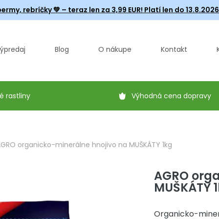
ermy, rebríčky
💚 – teraz len za 3,99 EUR! Platí len do 13.8.202
ýpredaj
Blog
O nákupe
Kontakt
é rastliny
Výhodná cena dopravy
GRO organicko-minerálne hnojivo na MUŠKÁTY 1kg
AGRO orga
MUŠKÁTY 1
Organicko-miner