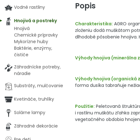
Popis
Vodné rastliny
Hnojivá a postreky
Charakteristika:
AGRO organi
Hnojivá
zloženiu dodá muškátom potre
Chemické prípravky
dlhodobé pôsobenie hnojiva.
Mykorízne huby
Baktérie, enzýmy,
čističe
Výhody hnojiva (minerálna z
Záhradnícke potreby,
náradie
Výhody hnojiva (organická z
forma dusíka tabraňuje nežia
Substráty, mulčovanie
Kvetináče, truhlíky
Použitie:
Peletovaná štruktúra
Solárne lampy
i rastlinu muškátu zľahka zap
vegetačného obdobia hnojenie 
Záhradné dekorácie
Pre deti