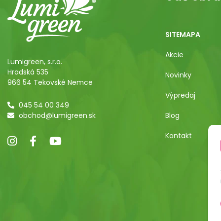
SITEMAPA
Akcie
Lumigreen, s.r.o.
Hradská 535
Novinky
966 54 Tekovské Nemce
Výpredaj
045 54 00 349
obchod@lumigreen.sk
Blog
Kontakt