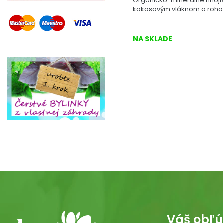
Organicko-minerálne hnoji
kokosovým vláknom a roho
NA SKLADE
Váš obľú