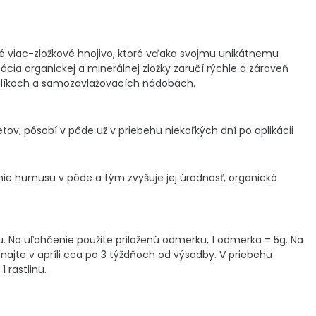
 viac-zložkové hnojivo, ktoré vďaka svojmu unikátnemu
ia organickej a minerálnej zložky zaručí rýchle a zároveň
uhlíkoch a samozavlažovacích nádobách.
v, pôsobí v pôde už v priebehu niekoľkých dní po aplikácii
nie humusu v pôde a tým zvyšuje jej úrodnosť, organická
u. Na uľahčenie použite priloženú odmerku, 1 odmerka = 5g. Na
onajte v apríli cca po 3 týždňoch od výsadby. V priebehu
 rastlinu.