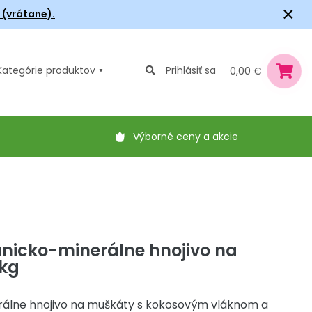
×
6 (vrátane).
Kategórie
produktov
Prihlásiť sa
0,00 €
Výborné ceny a akcie
nicko-minerálne hnojivo na
kg
álne hnojivo na muškáty s kokosovým vláknom a