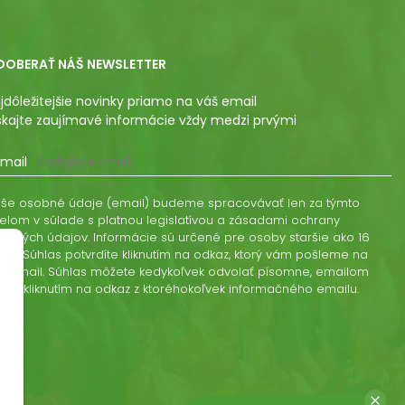
DOBERAŤ NÁŠ NEWSLETTER
jdôležitejšie novinky priamo na váš email
skajte zaujímavé informácie vždy medzi prvými
mail
še osobné údaje (email) budeme spracovávať len za týmto
elom v súlade s platnou legislatívou a zásadami ochrany
obných údajov. Informácie sú určené pre osoby staršie ako 16
kov. Súhlas potvrdíte kliknutím na odkaz, ktorý vám pošleme na
š email. Súhlas môžete kedykoľvek odvolať písomne, emailom
ebo kliknutím na odkaz z ktoréhokoľvek informačného emailu.