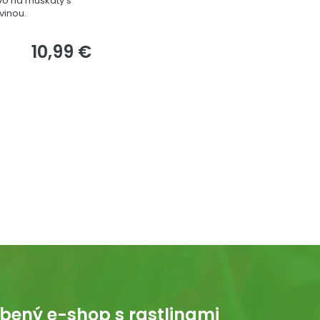
vo na muškáty s
vinou.
10,99 €
bený e-shop s rastlinami