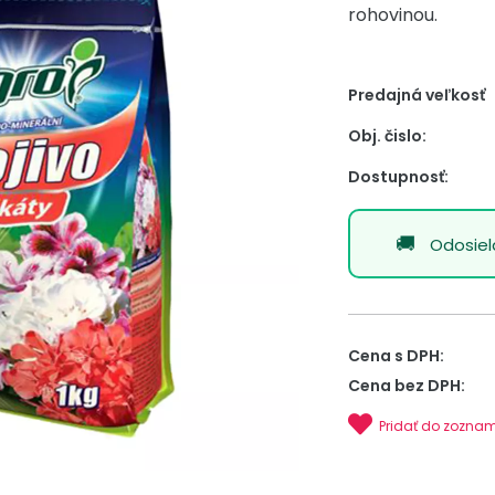
rohovinou.
Predajná veľkosť
Obj. čislo:
Dostupnosť:
Odosie
Cena s DPH:
Cena bez DPH:
Pridať do zozna