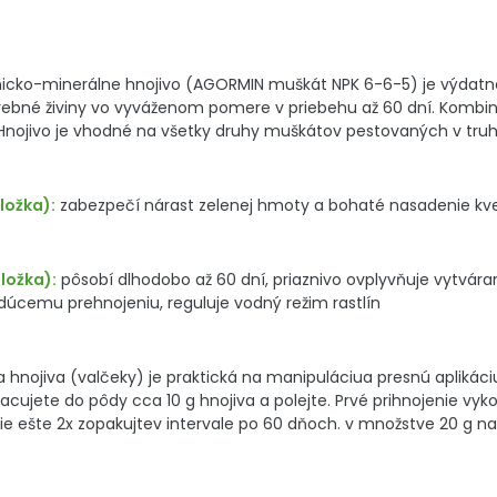
cko-minerálne hnojivo (AGORMIN muškát NPK 6-6-5) je výdatné
bné živiny vo vyváženom pomere v priebehu až 60 dní. Kombinác
 Hnojivo je vhodné na všetky druhy muškátov pestovaných v tr
ložka):
zabezpečí nárast zelenej hmoty a bohaté nasadenie kveto
ložka):
pôsobí dlhodobo až 60 dní, priaznivo ovplyvňuje vytvára
dúcemu prehnojeniu, reguluje vodný režim rastlín
 hnojiva (valčeky) je praktická na manipuláciua presnú aplikáci
racujete do pôdy cca 10 g hnojiva a polejte. Prvé prihnojenie vyk
ešte 2x zopakujtev intervale po 60 dňoch. v množstve 20 g na 1