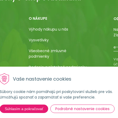
O NÁKUPE
O
Výhody nákupu u nás
Na
Zí
Vysvetlivky
e-
Všeobecné zmluvné
podmienky
Va
úč
Dodacie a platobné podmienky
os
ro
Pestovateľský manuál
Vaše nastavenie cookies
vá
al
Poučenie o uplatnení práva
Súbory cookie nám pomáhajú pri poskytovaní služieb pre vás.
kupujúceho na odstúpenie od
Umožňujú spoznať a zapamätať si vaše preferencie.
kúpnej zmluvy
Podrobné nastavenie cookies
Súhlasím a pokračovať
Formulár na ostúpenie od
zmluvy