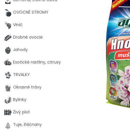
OVOCNÉ STROMY
Vinič
Drobné ovocie
Jahody
Exotické rastliny, citrusy
TRVALKY
Okrasné trávy
Bylinky
Živý plot
Tuje, ihličnany