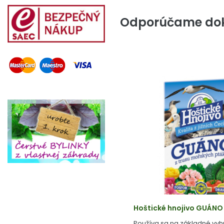
Odporúčame dok
Hoštické hnojivo GUÁNO
Používa sa na základné vyh