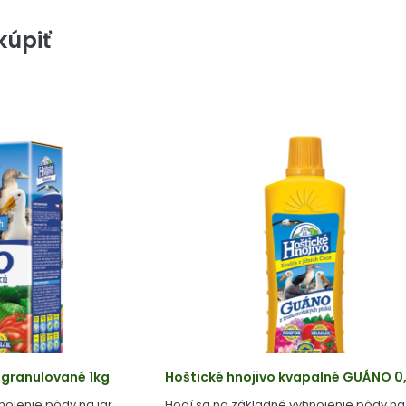
úpiť
 granulované 1kg
Hoštické hnojivo kvapalné GUÁNO 0,
nojenie pôdy na jar
Hodí sa na základné vyhnojenie pôdy na 