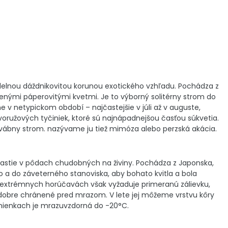
videlnou dáždnikovitou korunou exotického vzhľadu. Pochádza z
nými páperovitými kvetmi. Je to výborný solitérny strom do
 v netypickom období – najčastejšie v júli až v auguste,
voružových tyčiniek, ktoré sú najnápadnejšou časťou súkvetia.
vábny strom. nazývame ju tiež mimóza alebo perzská akácia.
e rastie v pôdach chudobných na živiny. Pochádza z Japonska,
o a do záveterného stanoviska, aby bohato kvitla a bola
extrémnych horúčavách však vyžaduje primeranú zálievku,
e dobre chránené pred mrazom. V lete jej môžeme vrstvu kôry
odmienkach je mrazuvzdorná do -20°C.