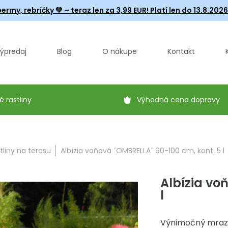
ermy, rebríčky
💚 – teraz len za 3,99 EUR! Platí len do 13.8.202
ýpredaj
Blog
O nákupe
Kontakt
é rastliny
Výhodná cena dopravy
tliny na terasu
Albízia voňavá ´OMBRELLA´ 90-100 cm, kont. 5 l
Albízia vo
l
Výnimočný mrazu