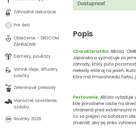
Dostupnosť
Záhradné dekorácie
Pre deti
Popis
Oblečenie - SRDCOM
ZÁHRADNÍK
Charakteristika
: Albízia ´O
Darčeky, poukazy
Japonska a vyznačuje sa jemn
záhrady, ktorý púta pozornosť
Vonné oleje, difuzéry,
niekedy ešte aj na jeseň. Ruž
sviečky
Kôra má tmavohnedú farbu, j
Zeleninové priesady
Pestovanie:
Albízia vyžaduje
Vianočné osvetlenie,
kde prirodzene rastie na slne
ozdoby
chránená pred extrémnymi mr
čo sa prejaví na bohatom oli
Novinky 2026
zmenšiť, aby jej slnko vyhrie