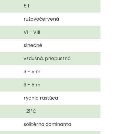
5 l
ružovočervená
VI - VIII
slnečné
vzdušná, priepustná
3 - 5 m
3 - 5 m
rýchlo rastúca
-21°C
solitérna dominanta