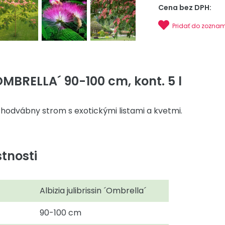
Cena bez DPH:
Pridať do zozna
OMBRELLA´ 90-100 cm, kont. 5 l
odvábny strom s exotickými listami a kvetmi.
tnosti
Albizia julibrissin ´Ombrella´
90-100 cm