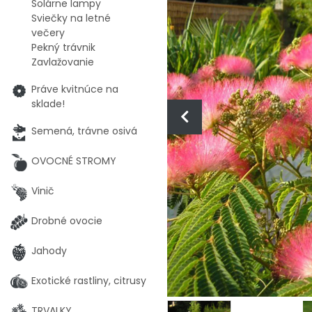
Solárne lampy
Sviečky na letné
večery
Pekný trávnik
Zavlažovanie
Práve kvitnúce na
sklade!
Semená, trávne osivá
OVOCNÉ STROMY
Vinič
Drobné ovocie
Jahody
Exotické rastliny, citrusy
TRVALKY