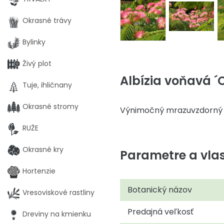
Okrasné trávy
Bylinky
Živý plot
Albízia voňavá ´
Tuje, ihličnany
Okrasné stromy
Výnimočný mrazuvzdorný h
RUŽE
Okrasné kry
Parametre a vlas
Hortenzie
Botanický názov
Vresoviskové rastliny
Predajná veľkosť
Dreviny na kmienku