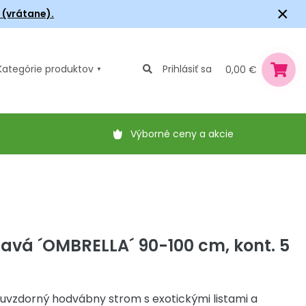
×
6 (vrátane).
Kategórie
produktov
Prihlásiť sa
0,00 €
Výborné ceny a akcie
ňavá ´OMBRELLA´ 90-100 cm, kont. 5
vzdorný hodvábny strom s exotickými listami a