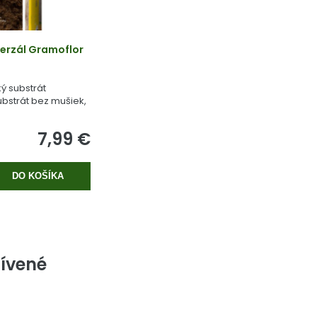
erzál Gramoflor
ý substrát
bstrát bez mušiek,
 rašeliny.
7,99 €
DO KOŠÍKA
ívené