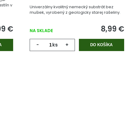
stlín v
Univerzálny kvalitný nemecký substrát bez
mušiek, vyrobený z geologicky starej rašeliny.
99 €
8,99 €
NA SKLADE
-
ks
+
A
DO KOŠÍKA