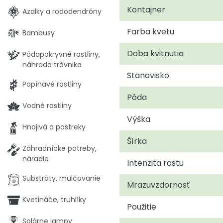
Kontajner
Azalky a rododendróny
Farba kvetu
Bambusy
Doba kvitnutia
Pôdopokryvné rastliny,
náhrada trávnika
Stanovisko
Popínavé rastliny
Pôda
Vodné rastliny
Výška
Hnojivá a postreky
Šírka
Záhradnícke potreby,
náradie
Intenzita rastu
Substráty, mulčovanie
Mrazuvzdornosť
Kvetináče, truhlíky
Použitie
Solárne lampy