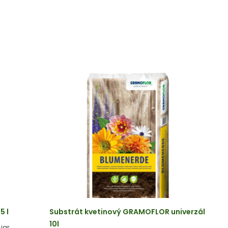
5 l
Substrát kvetinový GRAMOFLOR univerzál
10l
jar