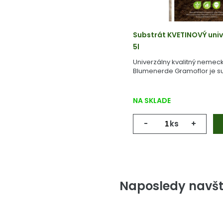
Substrát KVETINOVÝ univ
5l
Univerzálny kvalitný nemeck
Blumenerde Gramoflor je su
vyrobený z geologicky starej
NA SKLADE
-
ks
+
Naposledy navšt