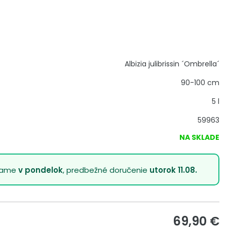
Albizia julibrissin ´Ombrella´
90-100 cm
5 l
59963
NA SKLADE
lame
v pondelok
, predbežné doručenie
utorok 11.08.
69,90
€