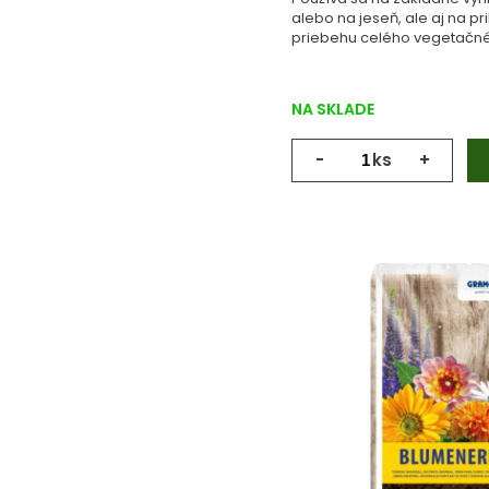
alebo na jeseň, ale aj na pr
priebehu celého vegetačné
NA SKLADE
-
ks
+