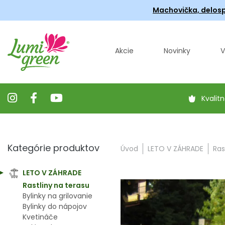
Machovička, delosp
Akcie
Novinky
V
Kvalitn
Kategórie produktov
Úvod
LETO V ZÁHRADE
Ras
LETO V ZÁHRADE
Rastliny na terasu
Bylinky na grilovanie
Bylinky do nápojov
Kvetináče