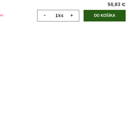
56,83 €
mu
-
ks
+
DO KOŠÍKA