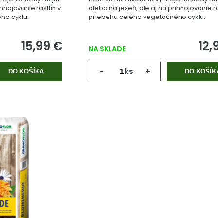
ihnojovanie rastlín v
alebo na jeseň, ale aj na prihnojovanie ra
ho cyklu.
priebehu celého vegetačného cyklu.
15,99 €
12,
NA SKLADE
-
ks
+
DO KOŠÍKA
DO KOŠÍK