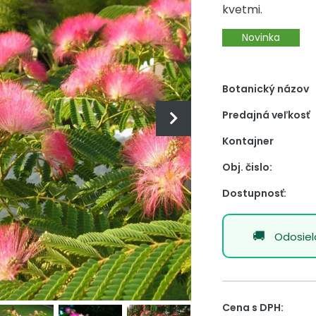
kvetmi.
Novinka
Botanický názov
Predajná veľkosť
Kontajner
Obj. čislo:
Dostupnosť:
Odosie
Cena s DPH: