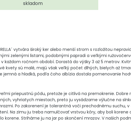
skladom
MBRELLA´ vytvára široký ker alebo menší strom s rozložitou nepra
ými zelenými listami, podobnými papradi a veľkými ružovočerve
 v každom ročnom období. Dorastá do výšky 3 až 5 metrov. Kvitne
ové kvety sú malé, majú však veľký počet dlhých, bielych až tma
e jemná a hladká, podľa čoho albízia dostala pomenovanie hod
 veľmi priepustnú pôdu, pretože je citlivá na premokrenie. Dobr
čných, vyhriatych miestach, preto ju vysádzame výlučne na slnk
azmi. Po zakorenení je tolerantná voči prechodnému suchu, v 
stení. Na zimu ju treba namulčovať vrstvou kôry, aby boli koren
valo korene. Striháme ju na jar po skončení mrazov. V našich p