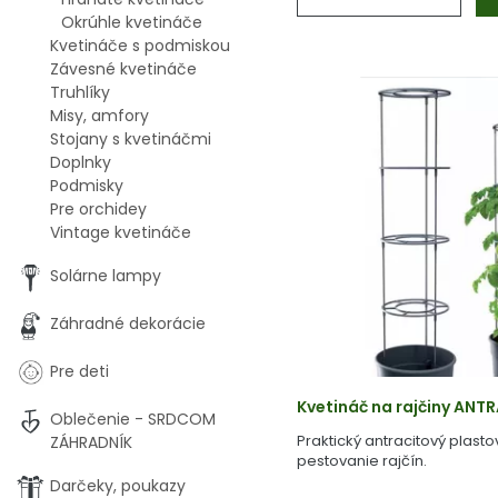
Okrúhle kvetináče
Kvetináče s podmiskou
Závesné kvetináče
Truhlíky
Misy, amfory
Stojany s kvetináčmi
Doplnky
Podmisky
Pre orchidey
Vintage kvetináče
Solárne lampy
Záhradné dekorácie
Pre deti
Kvetináč na rajčiny ANT
Oblečenie - SRDCOM
Praktický antracitový plasto
ZÁHRADNÍK
pestovanie rajčín.
Darčeky, poukazy