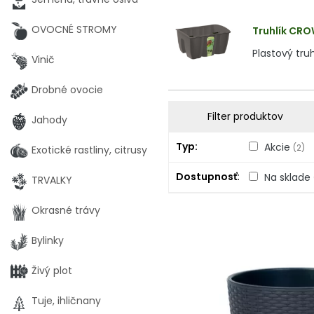
OVOCNÉ STROMY
Truhlík CRO
Plastový tru
Vinič
Drobné ovocie
Filter produktov
Jahody
Typ
Akcie
(2)
Exotické rastliny, citrusy
Dostupnosť
Na sklade
TRVALKY
Okrasné trávy
Bylinky
Živý plot
Tuje, ihličnany