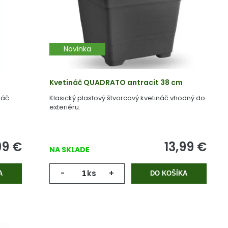
Novinka
Kvetináč QUADRATO antracit 38 cm
náč
Klasický plastový štvorcový kvetináč vhodný do
exteriéru.
99
€
13,99
€
NA SKLADE
-
ks
+
A
DO KOŠÍKA