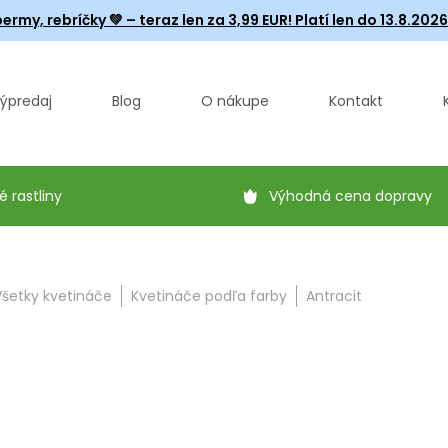
ermy, rebríčky
💚 – teraz len za 3,99 EUR! Platí len do 13.8.202
ýpredaj
Blog
O nákupe
Kontakt
é rastliny
Výhodná cena dopravy
Všetky kvetináče
Kvetináče podľa farby
Antracit