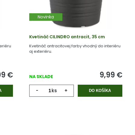
Novinka
Kvetináč CILINDRO antracit, 35 cm
eriéru
Kvetináč antracitovej farby vhodný do interiéru
aj exteriéru.
99
€
9,99
€
NA SKLADE
-
ks
+
A
DO KOŠÍKA