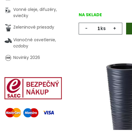
Vonné oleje, difuzéry,
NA SKLADE
sviečky
Zeleninové priesady
-
ks
+
Vianočné osvetlenie,
ozdoby
Novinky 2026