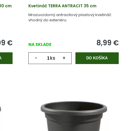
 30 cm
Kvetináč TERRA ANTRACIT 35 cm
Mrazuvzdorný antracitový plastový kvetináč
vhodný do exteriéru.
99
€
8,99
€
NA SKLADE
-
ks
+
A
DO KOŠÍKA