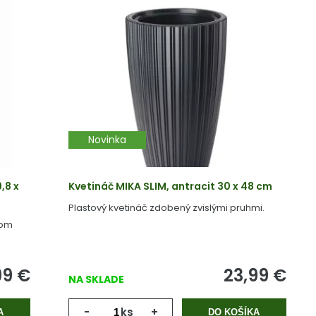
Novinka
,8 x
Kvetináč MIKA SLIM, antracit 30 x 48 cm
Plastový kvetináč zdobený zvislými pruhmi.
dom
99
€
23,99
€
NA SKLADE
-
ks
+
A
DO KOŠÍKA