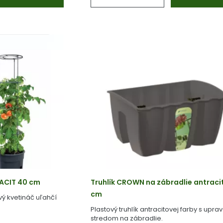
RACIT 40 cm
Truhlík CROWN na zábradlie antracit
cm
vý kvetináč uľahčí
Plastový truhlík antracitovej farby s upr
stredom na zábradlie.