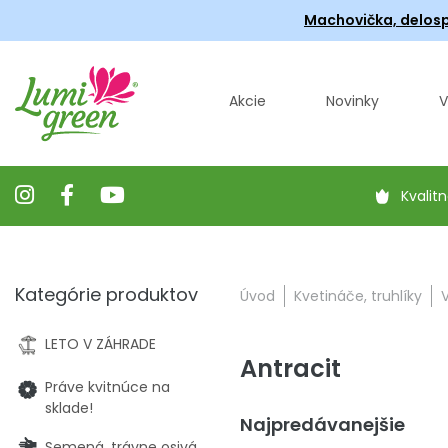
Machovička, delosp
Akcie
Novinky
V
Kvalitn
Kategórie produktov
Úvod
Kvetináče, truhlíky
LETO V ZÁHRADE
Antracit
Práve kvitnúce na
sklade!
Najpredávanejšie
Semená, trávne osivá