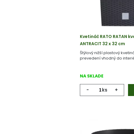
Kvetináč RATO RATAN kv
ANTRACIT 32 x 32 cm
Štýlový nižší plastový kvet
prevedení vhodný do interié
NA SKLADE
-
ks
+