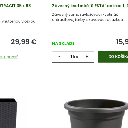
TRACIT 35 x 68
Závesný kvetináč ´SIESTA´ antracit,
Závesný samozavlažovací kvetináč
antracitovej farby s kovovou retiazkou.
s vnútornou vložkou
29,99
€
15,
NA SKLADE
-
ks
+
ostupnosť
DO KOŠÍK