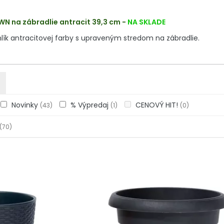
WN na zábradlie antracit 39,3 cm
-
NA SKLADE
hlík antracitovej farby s upraveným stredom na zábradlie.
Novinky
% Výpredaj
CENOVÝ HIT!
(43)
(1)
(0)
(70)