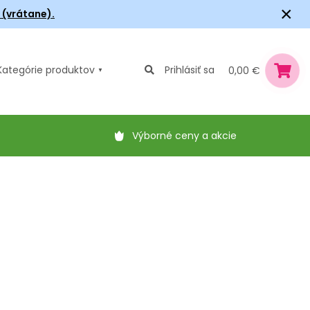
×
6 (vrátane).
Kategórie
produktov
Prihlásiť sa
0,00 €
Výborné ceny a akcie