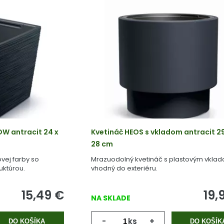
W antracit 24 x
Kvetináč HEOS s vkladom antracit 29
28 cm
ovej farby so
Mrazuodolný kvetináč s plastovým vkla
uktúrou.
vhodný do exteriéru.
15,49
€
19,
NA SKLADE
-
ks
+
DO KOŠÍKA
DO KOŠÍK