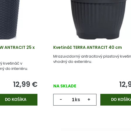
W ANTRACIT 25 x
Kvetináč TERRA ANTRACIT 40 cm
Mrazuvzdorný antracitový plastový kveti
vhodný do exteriéru.
vý kvetináč v
 do interiéru.
12,99
€
12,
NA SKLADE
-
ks
+
DO KOŠÍKA
DO KOŠÍK