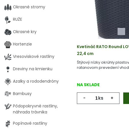
Okrasné stromy
RUŽE
Okrasné kry
Hortenzie
Kvetináč RATO Round LO
22,4 cm
Vresoviskové rastliny
Štýlový nízky okrúhly plasto
ratanovom prevedení vhodný
Dreviny na kmienku
Azalky a rododendróny
NA SKLADE
Bambusy
-
ks
+
Pôdopokryvné rastliny,
náhrada trávnika
Popínavé rastliny