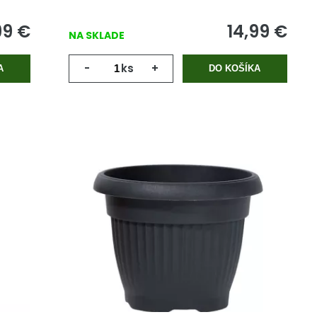
99
€
14,99
€
NA SKLADE
-
ks
+
A
DO KOŠÍKA