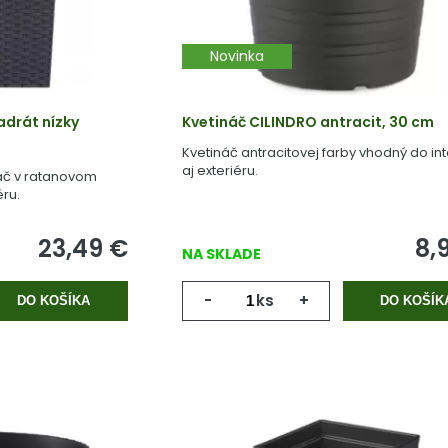
Novinka
adrát nízky
Kvetináč CILINDRO antracit, 30 cm
Kvetináč antracitovej farby vhodný do int
aj exteriéru.
ináč v ratanovom
ru.
23,49
€
8,
NA SKLADE
-
ks
+
DO KOŠÍKA
DO KOŠÍK