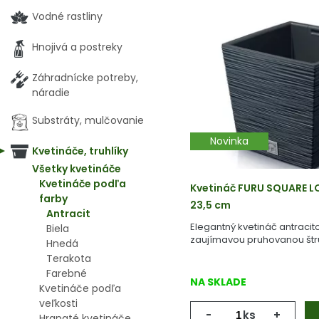
Vodné rastliny
Hnojivá a postreky
Záhradnícke potreby,
náradie
Substráty, mulčovanie
Novinka
Kvetináče, truhlíky
Všetky kvetináče
Kvetináče podľa
Kvetináč FURU SQUARE LO
farby
23,5 cm
Antracit
Elegantný kvetináč antracit
Biela
zaujímavou pruhovanou štr
Hnedá
Terakota
Farebné
NA SKLADE
Kvetináče podľa
veľkosti
-
ks
+
Hranaté kvetináče