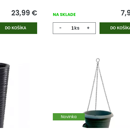
23,99
€
7,
NA SKLADE
-
ks
+
DO KOŠÍKA
DO KOŠÍK
Novinka