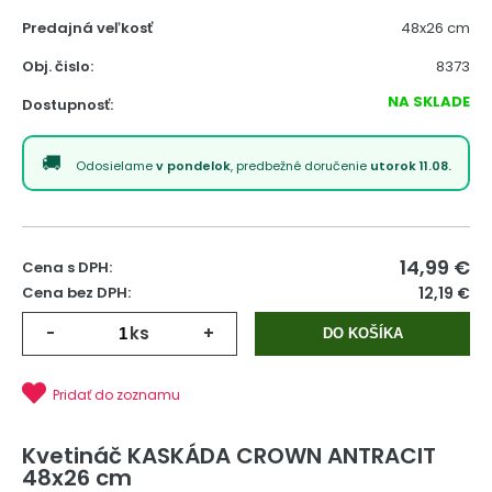
Predajná veľkosť
48x26 cm
Obj. čislo:
8373
NA SKLADE
Dostupnosť:
Odosielame
v pondelok
, predbežné doručenie
utorok 11.08.
14,99
€
Cena s DPH:
Cena bez DPH:
12,19 €
-
ks
+
DO KOŠÍKA
Pridať do zoznamu
Kvetináč KASKÁDA CROWN ANTRACIT
48x26 cm