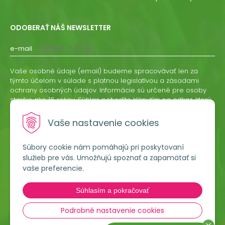
ODOBERAŤ NÁŠ NEWSLETTER
e-mail
Vaše osobné údaje (email) budeme spracovávať len za
týmto účelom v súlade s platnou legislatívou a zásadami
ochrany osobných údajov. Informácie sú určené pre osoby
staršie ako 16 rokov. Súhlas potvrdíte kliknutím na odkaz, ktorý
vám pošleme na váš email. Súhlas môžete kedykoľvek
odvolať písomne, emailom alebo kliknutím na odkaz z
Vaše nastavenie cookies
ktoréhokoľvek informačného emailu.
Súbory cookie nám pomáhajú pri poskytovaní
ODOBERAŤ
služieb pre vás. Umožňujú spoznať a zapamätať si
vaše preferencie.
Lumigreen, s.r.o.
Súhlasím a pokračovať
Hradská 535
966 54 Tekovské Nemce
Podrobné nastavenie cookies