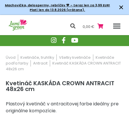
×
Machovička, delospermy, rebríčky
💚 – teraz len za 3,99 EUR!
Platí len do 13.8.2026 (vrátane).
0,00 €
Úvod
Kvetináče, truhlíky
Všetky kvetináče
Kvetináče
podľa farby
Antracit
Kvetináč KASKÁDA CROWN ANTRACIT
48x26 cm
Kvetináč KASKÁDA CROWN ANTRACIT
48x26 cm
Plastový kvetináč v antracitovej farbe ideálny pre
originálne kompozície.