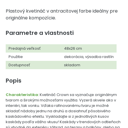
Plastový kvetináč v antracitovej farbe ideálny pre
originálne kompozície.
Parametre a vlastnosti
Predajná veľkosť
48x26 cm
Použitie
dekorácia, výsadba rastlín
Dostupnosť
skladom
Popis
Charakteristika:
Kvetináč Crown sa vyznačuje originálnym
tvarom a širokými možnosťami využitia. Vyzerá skvele ako v
interiéri, tak vonku. Vďaka rafinovanému tvaru je možné
skladať nádoby jednu na druhú a dosiahnuť pôsobivého
kaskádového efektu. Vyskladajte si z jednotlivých kusov
kaskády podľa vášho vkusu! Kaskády v trendových odtieňoch
sú vhodné do exteriéru záhrad, na terasy a balkóny, alebo na