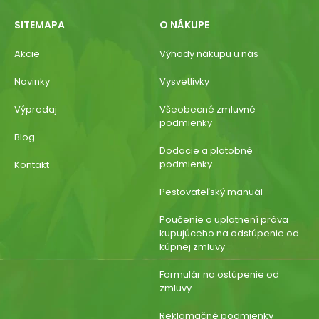
SITEMAPA
O NÁKUPE
Akcie
Výhody nákupu u nás
Novinky
Vysvetlivky
Výpredaj
Všeobecné zmluvné
podmienky
Blog
Dodacie a platobné
podmienky
Kontakt
Pestovateľský manuál
Poučenie o uplatnení práva
kupujúceho na odstúpenie od
kúpnej zmluvy
Formulár na ostúpenie od
zmluvy
Reklamačné podmienky