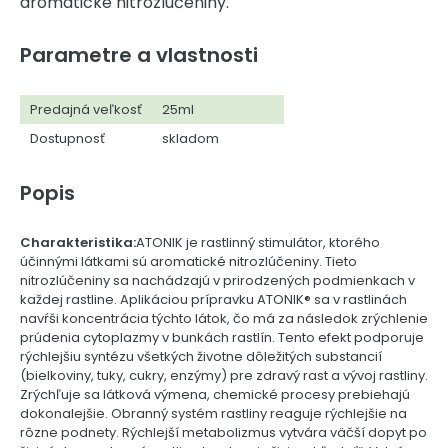
aromatické nitrozlúčeniny.
Parametre a vlastnosti
Predajná veľkosť
25ml
Dostupnosť
skladom
Popis
Charakteristika:
ATONIK je rastlinný stimulátor, ktorého
účinnými látkami sú aromatické nitrozlúčeniny. Tieto
nitrozlúčeniny sa nachádzajú v prirodzených podmienkach v
každej rastline. Aplikáciou prípravku ATONIK® sa v rastlinách
navŕši koncentrácia týchto látok, čo má za následok zrýchlenie
prúdenia cytoplazmy v bunkách rastlín. Tento efekt podporuje
rýchlejšiu syntézu všetkých životne dôležitých substancií
(bielkoviny, tuky, cukry, enzýmy) pre zdravý rast a vývoj rastliny.
Zrýchľuje sa látková výmena, chemické procesy prebiehajú
dokonalejšie. Obranný systém rastliny reaguje rýchlejšie na
rôzne podnety. Rýchlejší metabolizmus vytvára väčší dopyt po