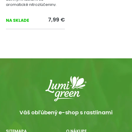
aromatické nitrozlúčeniny.
7,99 €
NA SKLADE
Váš obľúbený e-shop s rastlinami
SITEMAPA
O NÁKUPE