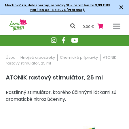
×
Machovička, delospermy, rebríčky
💚 – teraz len za 3,99 EUR!
Platí len do 13.8.2026 (vrátane).
0,00 €
Úvod
Hnojivá a postreky
Chemické prípravky
ATONIK
rastový stimulátor, 25 ml
ATONIK rastový stimulátor, 25 ml
Rastlinný stimulátor, ktorého účinnými látkami sú
aromatické nitrozlúčeniny.