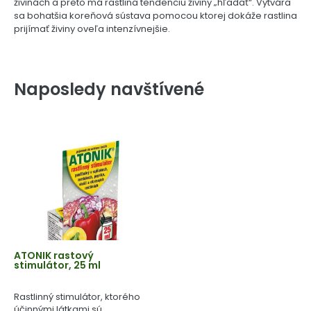
živinách a preto má rastlina tendenciu živiny „hľadať“. Vytvára
sa bohatšia koreňová sústava pomocou ktorej dokáže rastlina
prijímať živiny oveľa intenzívnejšie.
Naposledy navštívené
ATONIK rastový
stimulátor, 25 ml
Rastlinný stimulátor, ktorého
účinnými látkami sú