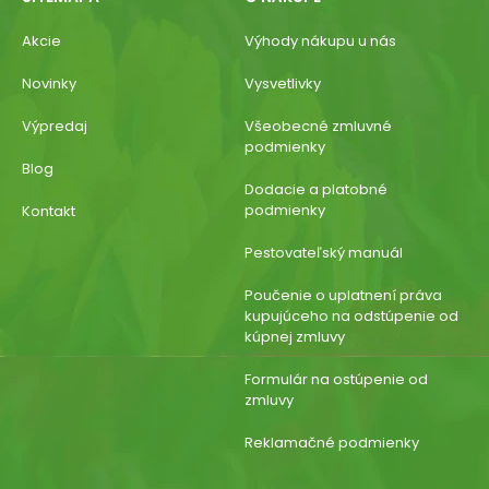
Akcie
Výhody nákupu u nás
Novinky
Vysvetlivky
Výpredaj
Všeobecné zmluvné
podmienky
Blog
Dodacie a platobné
podmienky
Kontakt
Pestovateľský manuál
Poučenie o uplatnení práva
kupujúceho na odstúpenie od
kúpnej zmluvy
Formulár na ostúpenie od
zmluvy
Reklamačné podmienky