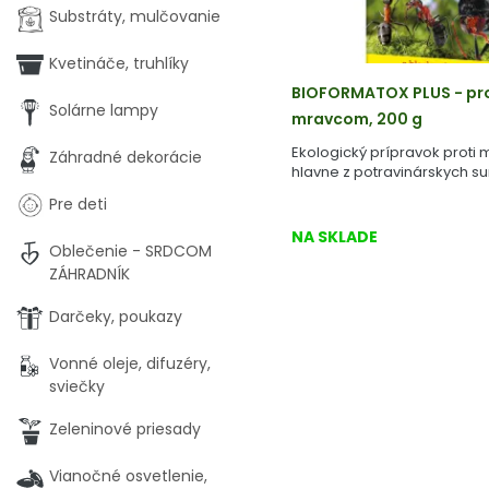
Substráty, mulčovanie
Kvetináče, truhlíky
BIOFORMATOX PLUS - pro
Solárne lampy
mravcom, 200 g
Ekologický prípravok proti
Záhradné dekorácie
hlavne z potravinárskych su
Pre deti
NA SKLADE
Oblečenie - SRDCOM
ZÁHRADNÍK
Darčeky, poukazy
Vonné oleje, difuzéry,
sviečky
Zeleninové priesady
Vianočné osvetlenie,