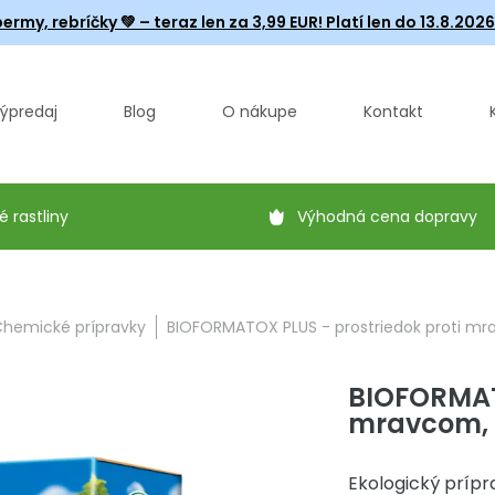
ermy, rebríčky
💚 – teraz len za 3,99 EUR! Platí len do 13.8.202
ýpredaj
Blog
O nákupe
Kontakt
é rastliny
Výhodná cena dopravy
hemické prípravky
BIOFORMATOX PLUS - prostriedok proti mr
BIOFORMATO
mravcom, 
Ekologický prípr