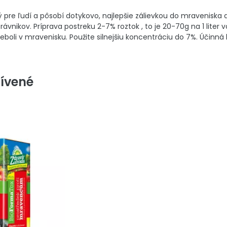
pre ľudí a pôsobí dotykovo, najlepšie zálievkou do mraveniska a 
ávnikov. Príprava postreku 2-7% roztok , to je 20-70g na 1 liter
boli v mravenisku. Použite silnejšiu koncentráciu do 7%. Účinná l
ívené