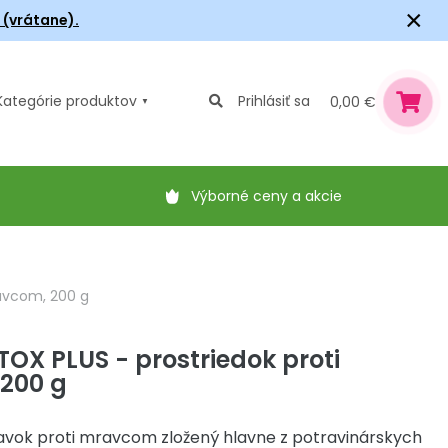
×
6 (vrátane).
Kategórie
produktov
Prihlásiť sa
0,00 €
Výborné ceny a akcie
avcom, 200 g
X PLUS - prostriedok proti
200 g
avok proti mravcom zložený hlavne z potravinárskych