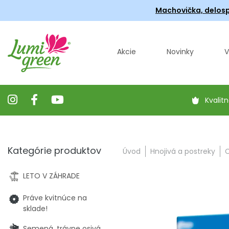
Machovička, delosp
Akcie
Novinky
V
Kvalitn
Kategórie produktov
Úvod
Hnojivá a postreky
C
LETO V ZÁHRADE
Práve kvitnúce na
sklade!
Semená, trávne osivá