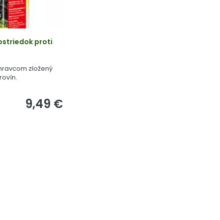
striedok proti
 mravcom zložený
rovín.
9,49 €