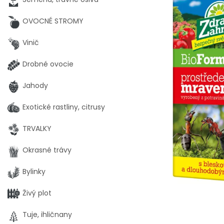
OVOCNÉ STROMY
Vinič
Drobné ovocie
Jahody
Exotické rastliny, citrusy
TRVALKY
Okrasné trávy
Bylinky
Živý plot
Tuje, ihličnany