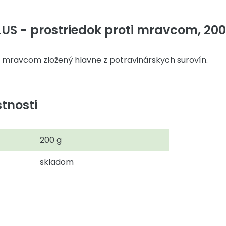
S - prostriedok proti mravcom, 200
i mravcom zložený hlavne z potravinárskych surovín.
tnosti
200 g
skladom