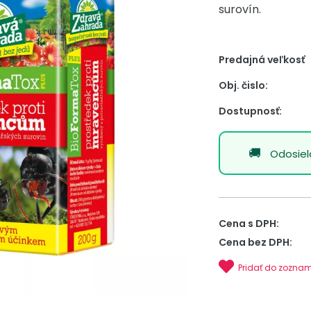
surovín.
Predajná veľkosť
Obj. čislo:
Dostupnosť:
Odosie
Cena s DPH:
Cena bez DPH:
Pridať do zozna