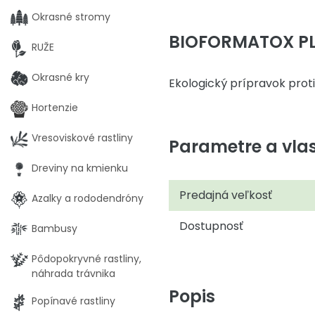
Okrasné stromy
BIOFORMATOX PLU
RUŽE
Okrasné kry
Ekologický prípravok prot
Hortenzie
Vresoviskové rastliny
Parametre a vlas
Dreviny na kmienku
Predajná veľkosť
Azalky a rododendróny
Dostupnosť
Bambusy
Pôdopokryvné rastliny,
náhrada trávnika
Popis
Popínavé rastliny