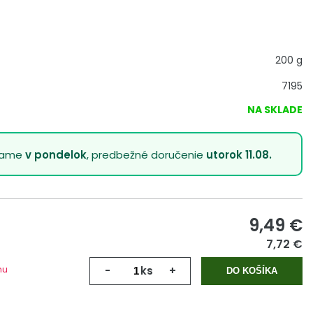
200 g
7195
NA SKLADE
lame
v pondelok
, predbežné doručenie
utorok 11.08.
9,49
€
7,72 €
mu
-
ks
+
DO KOŠÍKA