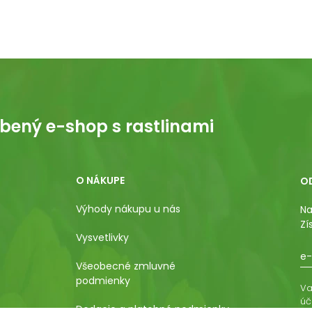
bený e-shop s rastlinami
O NÁKUPE
O
Výhody nákupu u nás
Na
Zí
Vysvetlivky
e-
Všeobecné zmluvné
podmienky
Va
úč
Dodacie a platobné podmienky