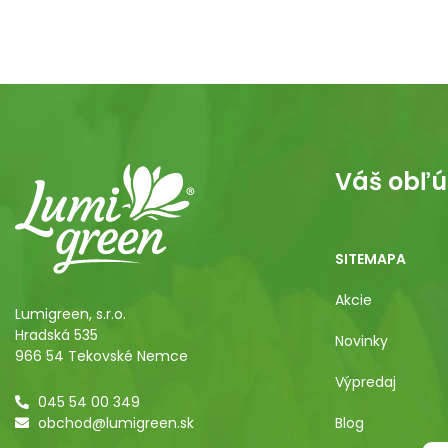
Váš obľú
SITEMAPA
Akcie
Lumigreen, s.r.o.
Hradská 535
Novinky
966 54 Tekovské Nemce
Výpredaj
045 54 00 349
obchod@lumigreen.sk
Blog