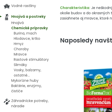
Vodné rastliny
Charakteristika:
Je neškodný 
okolie budov a do okrasných tr
Hnojivá a postreky
zasiahnete aj mravce, ktoré ne
Hnojivá
Chemické prípravky
Burina, mach
Hlodavce, krtko
Naposledy navšt
Hmyz
Choroby
Mravce
Rastové stimulátory
Slimáky
Vosky, balzamy,
ostatné...
Mykorízne huby
Baktérie, enzýmy,
čističe
Záhradnícke potreby,
náradie