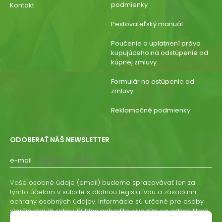
podmienky
Kontakt
Pestovateľský manuál
Poučenie o uplatnení práva
kupujúceho na odstúpenie od
kúpnej zmluvy
Formulár na ostúpenie od
zmluvy
Reklamačné podmienky
ODOBERAŤ NÁŠ NEWSLETTER
e-mail
Vaše osobné údaje (email) budeme spracovávať len za
týmto účelom v súlade s platnou legislatívou a zásadami
ochrany osobných údajov. Informácie sú určené pre osoby
staršie ako 16 rokov. Súhlas potvrdíte kliknutím na odkaz, ktorý
vám pošleme na váš email. Súhlas môžete kedykoľvek