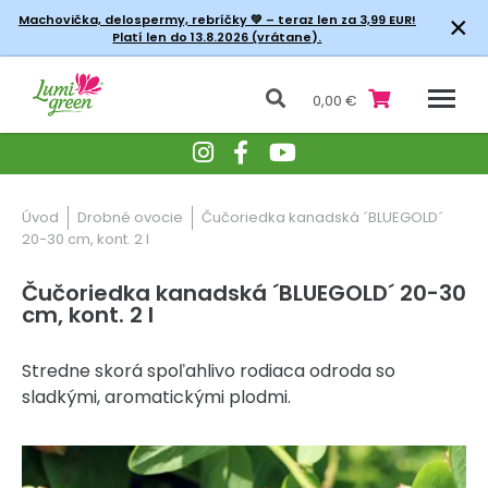
×
Machovička, delospermy, rebríčky
💚 – teraz len za 3,99 EUR!
Platí len do 13.8.2026 (vrátane).
0,00 €
Úvod
Drobné ovocie
Čučoriedka kanadská ´BLUEGOLD´
20-30 cm, kont. 2 l
Čučoriedka kanadská ´BLUEGOLD´ 20-30
cm, kont. 2 l
Stredne skorá spoľahlivo rodiaca odroda so
sladkými, aromatickými plodmi.