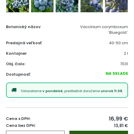
Botanický názov
Vaccinium corymbosum
´Bluegold´
Predajná veľkosť
40-50 cm
Kontajner
2 l
Obj. čislo:
7031
NA SKLADE
Dostupnosť:
Odosielame
v pondelok
, predbežné doručenie
utorok 11.08.
16,99
€
Cena s DPH:
Cena bez DPH:
13,81 €