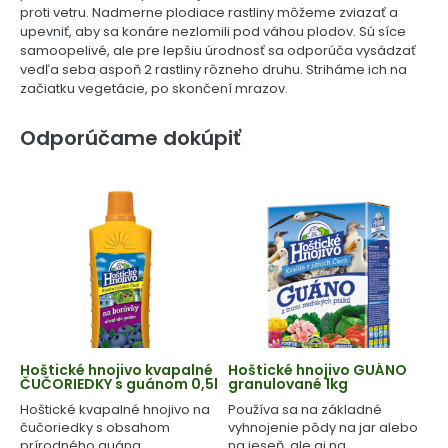
proti vetru. Nadmerne plodiace rastliny môžeme zviazať a
upevniť, aby sa konáre nezlomili pod váhou plodov. Sú síce
samoopelivé, ale pre lepšiu úrodnosť sa odporúča vysádzať
vedľa seba aspoň 2 rastliny rôzneho druhu. Striháme ich na
začiatku vegetácie, po skončení mrazov.
Odporúčame dokúpiť
Hoštické hnojivo kvapalné
Hoštické hnojivo GUÁNO
ČUČORIEDKY s guánom 0,5l
granulované 1kg
Hoštické kvapalné hnojivo na
Používa sa na základné
čučoriedky s obsahom
vyhnojenie pôdy na jar alebo
prírodného guána.
na jeseň, ale aj na