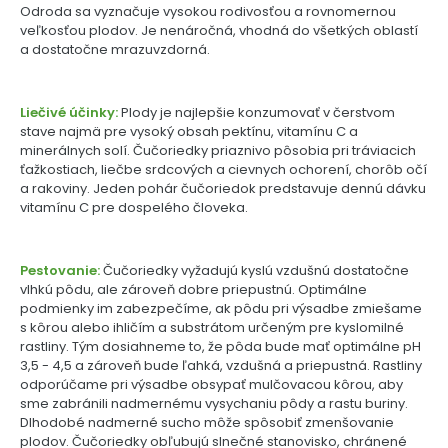
Odroda sa vyznačuje vysokou rodivosťou a rovnomernou
veľkosťou plodov. Je nenáročná, vhodná do všetkých oblastí
a dostatočne mrazuvzdorná.
Liečivé účinky:
Plody je najlepšie konzumovať v čerstvom
stave najmä pre vysoký obsah pektínu, vitamínu C a
minerálnych solí. Čučoriedky priaznivo pôsobia pri tráviacich
ťažkostiach, liečbe srdcových a cievnych ochorení, chorôb očí
a rakoviny. Jeden pohár čučoriedok predstavuje dennú dávku
vitamínu C pre dospelého človeka.
Pestovanie:
Čučoriedky vyžadujú kyslú vzdušnú dostatočne
vlhkú pôdu, ale zároveň dobre priepustnú. Optimálne
podmienky im zabezpečíme, ak pôdu pri výsadbe zmiešame
s kôrou alebo ihličím a substrátom určeným pre kyslomilné
rastliny. Tým dosiahneme to, že pôda bude mať optimálne pH
3,5 - 4,5 a zároveň bude ľahká, vzdušná a priepustná. Rastliny
odporúčame pri výsadbe obsypať mulčovacou kôrou, aby
sme zabránili nadmernému vysychaniu pôdy a rastu buriny.
Dlhodobé nadmerné sucho môže spôsobiť zmenšovanie
plodov. Čučoriedky obľubujú slnečné stanovisko, chránené