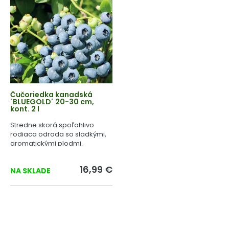
Čučoriedka kanadská
´BLUEGOLD´ 20-30 cm,
kont. 2 l
Stredne skorá spoľahlivo
rodiaca odroda so sladkými,
aromatickými plodmi.
16,99 €
NA SKLADE