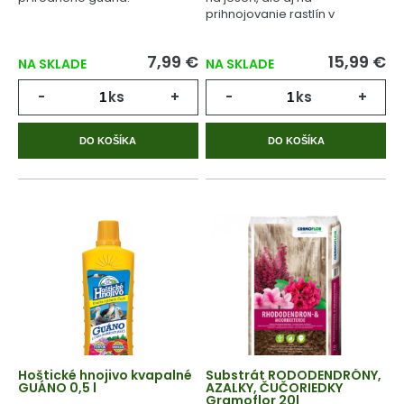
prihnojovanie rastlín v
priebehu celého
vegetačného cyklu.
7,99 €
15,99 €
NA SKLADE
NA SKLADE
-
ks
+
-
ks
+
DO KOŠÍKA
DO KOŠÍKA
Hoštické hnojivo kvapalné
Substrát RODODENDRÓNY,
GUÁNO 0,5 l
AZALKY, ČUČORIEDKY
Gramoflor 20l