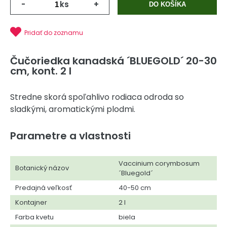
-
ks
+
DO KOŠÍKA
Pridať do zoznamu
Čučoriedka kanadská ´BLUEGOLD´ 20-30
cm, kont. 2 l
Stredne skorá spoľahlivo rodiaca odroda so
sladkými, aromatickými plodmi.
Parametre a vlastnosti
Vaccinium corymbosum
Botanický názov
´Bluegold´
Predajná veľkosť
40-50 cm
Kontajner
2 l
Farba kvetu
biela