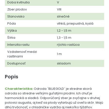
Doba kvitnutia
V
Zber plodov
VIII
Stanovisko
slnečné
Pôda
vlhká, priepustná, kyslá
Výška
1,2 - 1,5 m
Šírka
1,3 - 1,5 m
Intenzita rastu
rýchlo rastúca
Vzdialenosť medzi
1 m
rastlinami
Dostupnosť
skladom
Popis
Charakteristika:
Odroda ´BLUEGOLD´ je stredne skorá
odroda so stredne veľkými guľatými plodmi. Ich chuť je
harmonická a sladká. Odporúčaný zber je zvyčajne v druhej
polovici augusta, aj keď sa plody vyfarbujú už oveľa skôr. Majú
dlhú trvácnosť, v chladničke vydržia aj niekoľko týždňov.