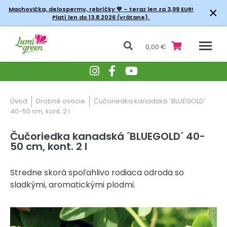
×
Machovička, delospermy, rebríčky
💚 – teraz len za 3,99 EUR!
Platí len do 13.8.2026 (vrátane).
0,00 €
Úvod
Drobné ovocie
Čučoriedka kanadská ´BLUEGOLD´
40-50 cm, kont. 2 l
Čučoriedka kanadská ´BLUEGOLD´ 40-
50 cm, kont. 2 l
Stredne skorá spoľahlivo rodiaca odroda so
sladkými, aromatickými plodmi.