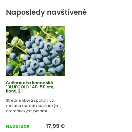
Naposledy navštívené
Čučoriedka kanadská
´BLUEGOLD´ 40-50 cm,
kont. 2 l
Stredne skorá spoľahlivo
rodiaca odroda so sladkými,
aromatickými plodmi.
17,99 €
NA SKLADE