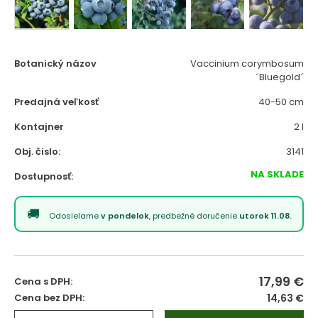
Botanický názov
Vaccinium corymbosum
´Bluegold´
Predajná veľkosť
40-50 cm
Kontajner
2 l
Obj. čislo:
3141
NA SKLADE
Dostupnosť:
Odosielame
v pondelok
, predbežné doručenie
utorok 11.08.
17,99
€
Cena s DPH:
Cena bez DPH:
14,63 €