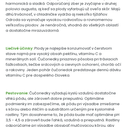
harmonická a sladká. Odporúčaný zber je zvyčajne v druhej
polovici augusta, aj keď sa plody vyfarbujú už oveľa skôr. Majú
dlhú trvácnosť, v chladničke vydržia aj niekoľko týždňov.
Odroda sa vyznačuje vysokou rodivosťou a rovnomernou
veľkosťou plodov. Je nenáročná, vhodná do všetkých oblastí
a dostatočne mrazuvzdorná.
Liečivé účinky:
Plody je najlepšie konzumovať v čerstvom
stave najmä pre vysoký obsah pektínu, vitamínu C a
minerálnych solí. Čučoriedky priaznivo pôsobia pri tráviacich
ťažkostiach, liečbe srdcových a cievnych ochorení, chorôb očí
a rakoviny. Jeden pohár čučoriedok predstavuje dennú dávku
vitamínu C pre dospelého človeka.
Pestovanie:
Čučoriedky vyžadujú kyslú vzdušnú dostatočne
vlhkú pôdu, ale zároveň dobre priepustnú. Optimálne
podmienky im zabezpečíme, ak pôdu pri výsadbe zmiešame
s kôrou alebo ihličím a substrátom určeným pre kyslomilné
rastliny. Tým dosiahneme to, že pôda bude mať optimálne pH
3,5 - 4,5 a zároveň bude ľahká, vzdušná a priepustná. Rastliny
odporúčame pri výsadbe obsypať mulčovacou kôrou, aby