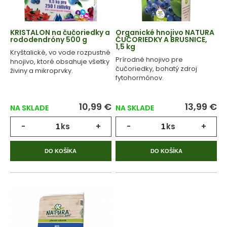
KRISTALON na čučoriedky a
Organické hnojivo NATURA
rododendróny 500 g
ČUČORIEDKY A BRUSNICE,
1,5 kg
Kryštalické, vo vode rozpustné
Prírodné hnojivo pre
hnojivo, ktoré obsahuje všetky
čučoriedky, bohatý zdroj
živiny a mikroprvky.
fytohormónov.
10,99 €
13,99 €
NA SKLADE
NA SKLADE
-
ks
+
-
ks
+
DO KOŠÍKA
DO KOŠÍKA