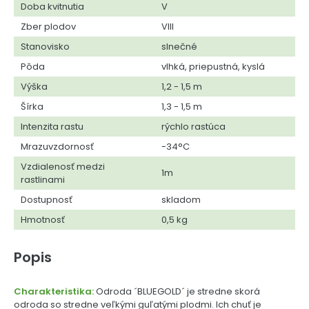
Doba kvitnutia
V
Zber plodov
VIII
Stanovisko
slnečné
Pôda
vlhká, priepustná, kyslá
Výška
1,2 - 1,5 m
Šírka
1,3 - 1,5 m
Intenzita rastu
rýchlo rastúca
Mrazuvzdornosť
-34°C
Vzdialenosť medzi
1m
rastlinami
Dostupnosť
skladom
Hmotnosť
0,5 kg
Popis
Charakteristika:
Odroda ´BLUEGOLD´ je stredne skorá
odroda so stredne veľkými guľatými plodmi. Ich chuť je