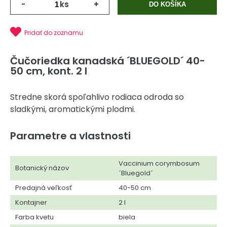
-
ks
+
DO KOŠÍKA
Pridať do zoznamu
Čučoriedka kanadská ´BLUEGOLD´ 40-
50 cm, kont. 2 l
Stredne skorá spoľahlivo rodiaca odroda so
sladkými, aromatickými plodmi.
Parametre a vlastnosti
Vaccinium corymbosum
Botanický názov
´Bluegold´
Predajná veľkosť
40-50 cm
Kontajner
2 l
Farba kvetu
biela