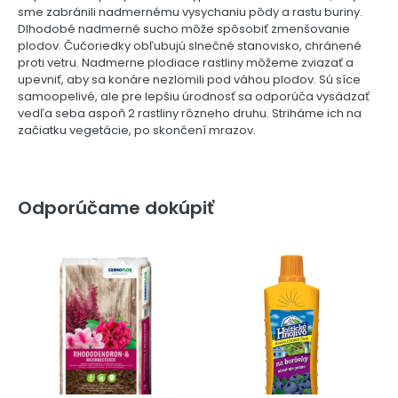
sme zabránili nadmernému vysychaniu pôdy a rastu buriny.
Dlhodobé nadmerné sucho môže spôsobiť zmenšovanie
plodov. Čučoriedky obľubujú slnečné stanovisko, chránené
proti vetru. Nadmerne plodiace rastliny môžeme zviazať a
upevniť, aby sa konáre nezlomili pod váhou plodov. Sú síce
samoopelivé, ale pre lepšiu úrodnosť sa odporúča vysádzať
vedľa seba aspoň 2 rastliny rôzneho druhu. Striháme ich na
začiatku vegetácie, po skončení mrazov.
Odporúčame dokúpiť