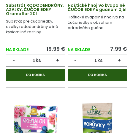
Substrát RODODENDRÓNY,
Hoštické hnojivo kvapalné
AZALKY, ČUČORIEDKY
ČUČORIEDKY s guánom 0,5l
Gramoflor 20l
Hoštické kvapalné hnojivo na
Substrát pre čučoriedky,
čučoriedky s obsahom
azalky rododendróny a iné
prírodného guána.
kyslomilné rastliny.
19,99 €
7,99 €
NA SKLADE
NA SKLADE
-
ks
+
-
ks
+
DO KOŠÍKA
DO KOŠÍKA