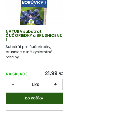
NATURA substrát
ČUČORIEDKY a BRUSNICE 50
l
Substrát pre čučoriedky,
brusnice a iné kyslomilné
rastliny.
21,99 €
NA SKLADE
-
ks
+
DO KOŠÍKA