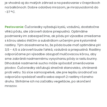
je vhodná aj do malých záhrad a na pestovanie v črepníkoch
na balkónoch. Dobre odoláva mrazom, je mrazuvzdorná do
-37 °C.
Pestovanie:
Čučoriedky vyžadujú kyslú, vzdušnú, dostatočne
vlhkú pôdu, ale zároveň dobre priepustnú. Optimálne
podmienky im zabezpečíme, ak pôdu pri výsadbe zmiešame
s kôrou alebo ihličím a substrátom určeným pre kyslomilné
rastliny. Tým dosiahneme to, že pôda bude mať optimálne pH
3,5 - 4,5 a zároveň bude ľahká, vzdušná a priepustná. Rastliny
odporúčame pri výsadbe obsypať mulčovacou kôrou, aby
sme zabránili nadmernému vysychaniu pôdy a rastu buriny.
Dlhodobé nadmerné sucho môže spôsobiť zmenšovanie
plodov. Čučoriedky obľubujú slnečné stanovisko, chránené
proti vetru. Sú síce samoopelivé, ale pre lepšiu úrodnosť sa
odporúča vysádzať vedľa seba aspoň 2 rastliny rôzneho
druhu. Striháme ich na začiatku vegetácie, po skončení
mrazov.