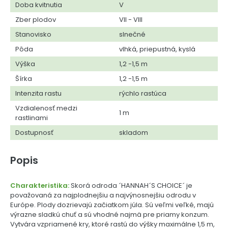
Doba kvitnutia
V
Zber plodov
VII - VIII
Stanovisko
slnečné
Pôda
vlhká, priepustná, kyslá
Výška
1,2 -1,5 m
Šírka
1,2 -1,5 m
Intenzita rastu
rýchlo rastúca
Vzdialenosť medzi
1 m
rastlinami
Dostupnosť
skladom
Popis
Charakteristika:
Skorá odroda ´HANNAH´S CHOICE´ je
považovaná za najplodnejšiu a najvýnosnejšiu odrodu v
Európe. Plody dozrievajú začiatkom júla. Sú veľmi veľké, majú
výrazne sladkú chuť a sú vhodné najmä pre priamy konzum.
Vytvára vzpriamené kry, ktoré rastú do výšky maximálne 1,5 m,