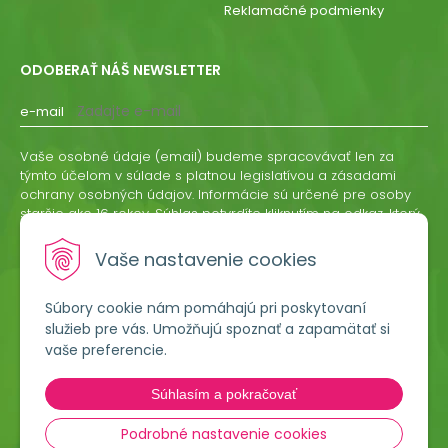
Reklamačné podmienky
ODOBERAŤ NÁŠ NEWSLETTER
e-mail
Vaše osobné údaje (email) budeme spracovávať len za
týmto účelom v súlade s platnou legislatívou a zásadami
ochrany osobných údajov. Informácie sú určené pre osoby
staršie ako 16 rokov. Súhlas potvrdíte kliknutím na odkaz, ktorý
vám pošleme na váš email. Súhlas môžete kedykoľvek
odvolať písomne, emailom alebo kliknutím na odkaz z
Vaše nastavenie cookies
ktoréhokoľvek informačného emailu.
Súbory cookie nám pomáhajú pri poskytovaní
ODOBERAŤ
služieb pre vás. Umožňujú spoznať a zapamätať si
vaše preferencie.
Lumigreen, s.r.o.
Súhlasím a pokračovať
Hradská 535
966 54 Tekovské Nemce
Podrobné nastavenie cookies