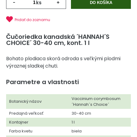
-
ks
+
DO KOŠÍKA
Pridať do zoznamu
Čučoriedka kanadská ´HANNAH´S
CHOICE´ 30-40 cm, kont. 1 l
Bohato plodiaca skorá odroda s veľkými plodmi
výraznej sladkej chuti.
Parametre a vlastnosti
Vaccinium corymbosum
Botanický názov
´Hannah´s Choice´
Predajná veľkosť
30-40 cm
Kontajner
1 l
Farba kvetu
biela