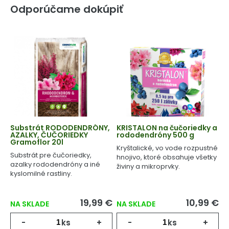
Odporúčame dokúpiť
Substrát RODODENDRÓNY,
KRISTALON na čučoriedky a
AZALKY, ČUČORIEDKY
rododendróny 500 g
Gramoflor 20l
Kryštalické, vo vode rozpustné
Substrát pre čučoriedky,
hnojivo, ktoré obsahuje všetky
azalky rododendróny a iné
živiny a mikroprvky.
kyslomilné rastliny.
19,99 €
10,99 €
NA SKLADE
NA SKLADE
-
ks
+
-
ks
+