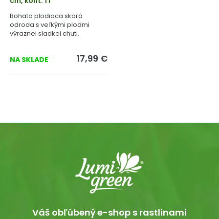
cm, kont. 1 l
Bohato plodiaca skorá
odroda s veľkými plodmi
výraznej sladkej chuti.
17,99 €
NA SKLADE
Váš obľúbený e-shop s rastlinami