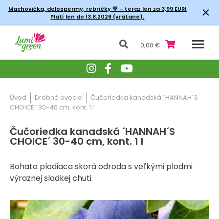
×
Machovička, delospermy, rebríčky
💚 – teraz len za 3,99 EUR!
Platí len do 13.8.2026 (vrátane).
0,00 €
Úvod
Drobné ovocie
Čučoriedka kanadská ´HANNAH´S
CHOICE´ 30-40 cm, kont. 1 l
Čučoriedka kanadská ´HANNAH´S
CHOICE´ 30-40 cm, kont. 1 l
Bohato plodiaca skorá odroda s veľkými plodmi
výraznej sladkej chuti.