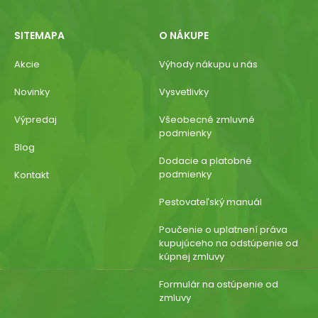
SITEMAPA
O NÁKUPE
Akcie
Výhody nákupu u nás
Novinky
Vysvetlivky
Výpredaj
Všeobecné zmluvné
podmienky
Blog
Dodacie a platobné
podmienky
Kontakt
Pestovateľský manuál
Poučenie o uplatnení práva
kupujúceho na odstúpenie od
kúpnej zmluvy
Formulár na ostúpenie od
zmluvy