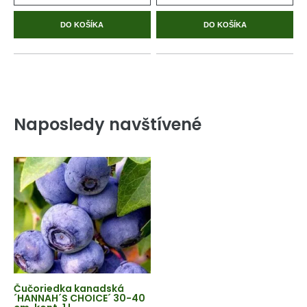
DO KOŠÍKA
DO KOŠÍKA
Naposledy navštívené
Čučoriedka kanadská
´HANNAH´S CHOICE´ 30-40