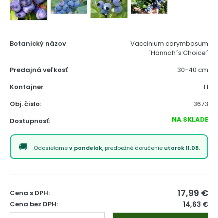
Botanický názov
Vaccinium corymbosum
´Hannah´s Choice´
Predajná veľkosť
30-40 cm
Kontajner
1 l
Obj. čislo:
3673
NA SKLADE
Dostupnosť:
Odosielame
v pondelok
, predbežné doručenie
utorok 11.08.
17,99
€
Cena s DPH:
Cena bez DPH:
14,63 €