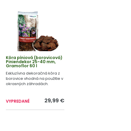
Kôra píniová (borovicová)
Piniendekor 25-40 mm,
Gramoflor 60 l
Exkluzívna dekoračná kôra z
borovice vhodná na použitie v
okrasných záhradách.
29,99 €
VYPREDANÉ