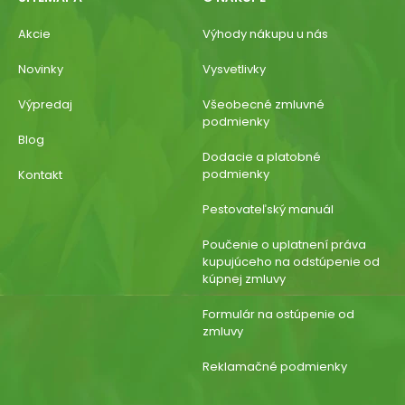
Akcie
Výhody nákupu u nás
Novinky
Vysvetlivky
Výpredaj
Všeobecné zmluvné
podmienky
Blog
Dodacie a platobné
podmienky
Kontakt
Pestovateľský manuál
Poučenie o uplatnení práva
kupujúceho na odstúpenie od
kúpnej zmluvy
Formulár na ostúpenie od
zmluvy
Reklamačné podmienky