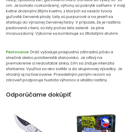
cm. Je bohato rozkonárený, výhony sú pokryté ostňami. V máji
kvitne drobnými žltými kvetmi, z ktorých sa neskôr tvoria
guľovité červené plody. Listy sú purpurové a na jeseň sa
sfarbujú do výraznej červenej farby. V prípade, že je rastlina
pestovaná v tieni, sú listy počas leta zelené. Je plne
mrazuvzdorný. Výborne sa kombinuje so žltolistými druhmi.
Pestovanie:
Dráč vyžaduje priepustnú záhradnú pôdu a
slnečné alebo polotienisté stanovisko. Je citlivý na
premokrenie a nedostatok slnka, čím sa znižuje intenzita
sfarbenia. Využíva sa ako solitér a do skupinovej výsadby. Je
vhodný aj na tvarovanie. Pravidelným jarným rezom sa
zároveň podporuje hustota výhonov a vitalita rastliny.
Odporúčame dokúpiť