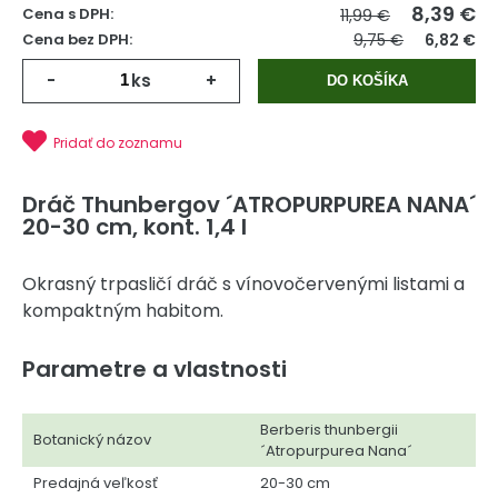
8,39
€
Cena s DPH:
11,99 €
Cena bez DPH:
9,75 €
6,82 €
-
ks
+
DO KOŠÍKA
Pridať do zoznamu
Dráč Thunbergov ´ATROPURPUREA NANA´
20-30 cm, kont. 1,4 l
Okrasný trpasličí dráč s vínovočervenými listami a
kompaktným habitom.
Parametre a vlastnosti
Berberis thunbergii
Botanický názov
´Atropurpurea Nana´
Predajná veľkosť
20-30 cm