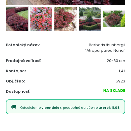
Botanický názov
Berberis thunbergii
´Atropurpurea Nana´
Predajná veľkosť
20-30 cm
Kontajner
1,4 l
Obj. čislo:
5923
NA SKLADE
Dostupnosť:
Odosielame
v pondelok
, predbežné doručenie
utorok 11.08.