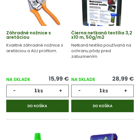
Záhradné nožnice s
Čierna netkaná textília 3,2
aretáciou
x10 m, 50g/m2
Kvalitné záhradné nožnice s
Netkaná textília používaná na
aretáciou a ALU profilom.
ochranu pôdy pred
zaburinením.
15,99 €
28,99 €
NA SKLADE
NA SKLADE
-
ks
+
-
ks
+
DO KOŠÍKA
DO KOŠÍKA