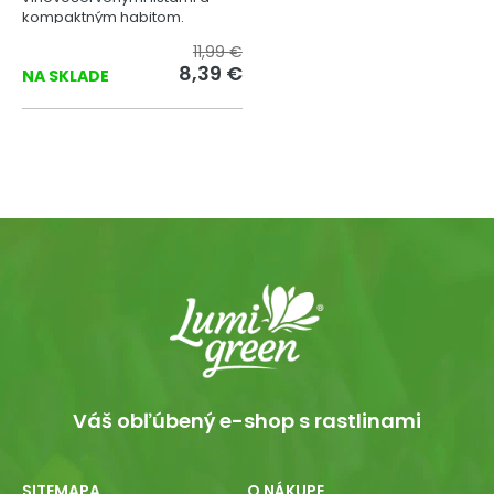
kompaktným habitom.
11,99 €
8,39 €
NA SKLADE
Váš obľúbený e-shop s rastlinami
SITEMAPA
O NÁKUPE