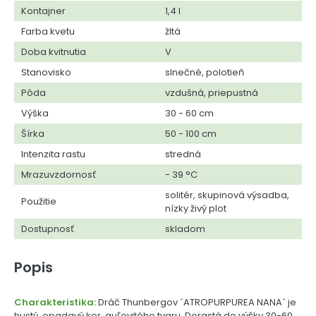
Kontajner
1,4 l
Farba kvetu
žltá
Doba kvitnutia
V
Stanovisko
slnečné, polotieň
Pôda
vzdušná, priepustná
Výška
30 - 60 cm
Šírka
50 - 100 cm
Intenzita rastu
stredná
Mrazuvzdornosť
- 39 °C
solitér, skupinová výsadba,
Použitie
nízky živý plot
Dostupnosť
skladom
Popis
Charakteristika:
Dráč Thunbergov ´ATROPURPUREA NANA´ je
hustý, opadavý ker, guľovitého tvaru. Dorastá do výšky 30-60