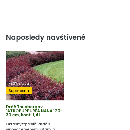
Naposledy navštívené
-30% Zľava
Super cena
Dráč Thunbergov
´ATROPURPUREA NANA´ 20-
30 cm, kont. 1,4 l
Okrasný trpasličí dráč s
vínovočervenými listami a