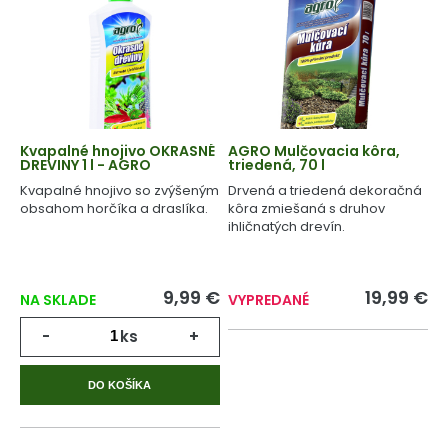
Kvapalné hnojivo OKRASNÉ
AGRO Mulčovacia kôra,
DREVINY 1 l - AGRO
triedená, 70 l
Kvapalné hnojivo so zvýšeným
Drvená a triedená dekoračná
obsahom horčíka a draslíka.
kôra zmiešaná s druhov
ihličnatých drevín.
9,99 €
19,99 €
NA SKLADE
VYPREDANÉ
-
ks
+
DO KOŠÍKA