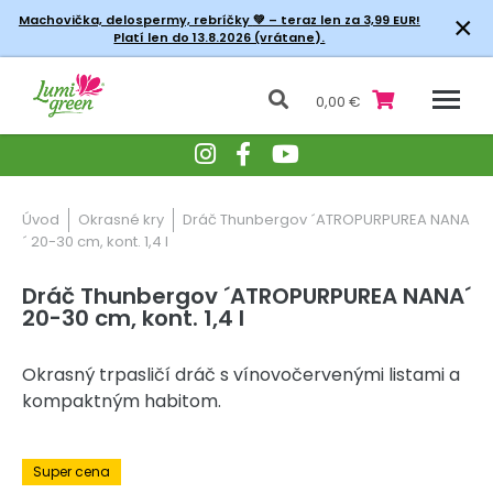
×
Machovička, delospermy, rebríčky
💚 – teraz len za 3,99 EUR!
Platí len do 13.8.2026 (vrátane).
0,00 €
Úvod
Okrasné kry
Dráč Thunbergov ´ATROPURPUREA NANA
´ 20-30 cm, kont. 1,4 l
Dráč Thunbergov ´ATROPURPUREA NANA´
20-30 cm, kont. 1,4 l
Okrasný trpasličí dráč s vínovočervenými listami a
kompaktným habitom.
-30% Zľava
Super cena