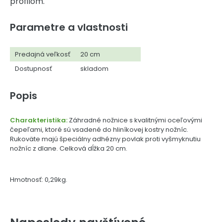
profilom.
Parametre a vlastnosti
Predajná veľkosť
20 cm
Dostupnosť
skladom
Popis
Charakteristika:
Záhradné nožnice s kvalitnými oceľovými
čepeľami, ktoré sú vsadené do hliníkovej kostry nožníc.
Rukoväte majú špeciálny adhézny povlak proti vyšmyknutiu
nožníc z dlane. Celková dĺžka 20 cm.
Hmotnosť: 0,29kg.