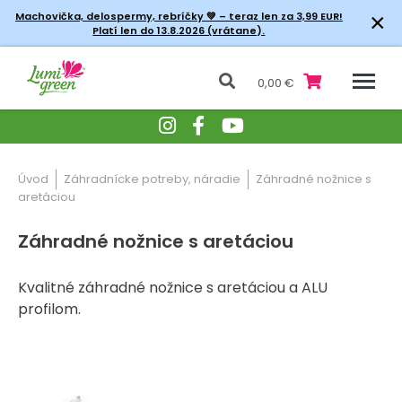
×
Machovička, delospermy, rebríčky
💚 – teraz len za 3,99 EUR!
Platí len do 13.8.2026 (vrátane).
0,00 €
Úvod
Záhradnícke potreby, náradie
Záhradné nožnice s
aretáciou
Záhradné nožnice s aretáciou
Kvalitné záhradné nožnice s aretáciou a ALU
profilom.