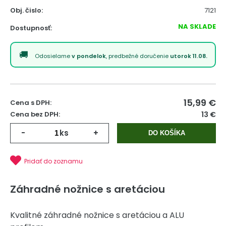
Obj. čislo:
7121
NA SKLADE
Dostupnosť:
Odosielame
v pondelok
, predbežné doručenie
utorok 11.08.
15,99
€
Cena s DPH:
Cena bez DPH:
13 €
-
ks
+
DO KOŠÍKA
Pridať do zoznamu
Záhradné nožnice s aretáciou
Kvalitné záhradné nožnice s aretáciou a ALU