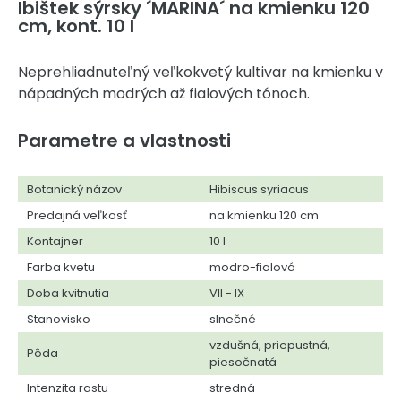
Ibištek sýrsky ´MARINA´ na kmienku 120
cm, kont. 10 l
Neprehliadnuteľný veľkokvetý kultivar na kmienku v
nápadných modrých až fialových tónoch.
Parametre a vlastnosti
Botanický názov
Hibiscus syriacus
Predajná veľkosť
na kmienku 120 cm
Kontajner
10 l
Farba kvetu
modro-fialová
Doba kvitnutia
VII - IX
Stanovisko
slnečné
vzdušná, priepustná,
Pôda
piesočnatá
Intenzita rastu
stredná