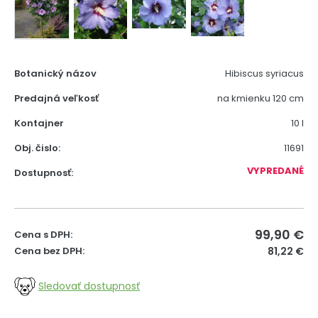
Botanický názov
Hibiscus syriacus
Predajná veľkosť
na kmienku 120 cm
Kontajner
10 l
Obj. čislo:
11691
VYPREDANÉ
Dostupnosť:
99,90
€
Cena s DPH:
Cena bez DPH:
81,22 €
Sledovať dostupnosť