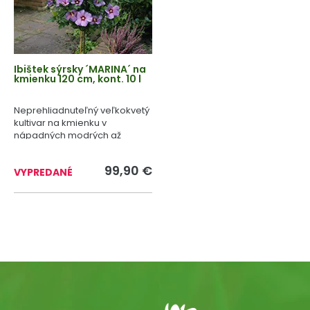
Ibištek sýrsky ´MARINA´ na
kmienku 120 cm, kont. 10 l
Neprehliadnuteľný veľkokvetý
kultivar na kmienku v
nápadných modrých až
fialových tónoch.
99,90 €
VYPREDANÉ