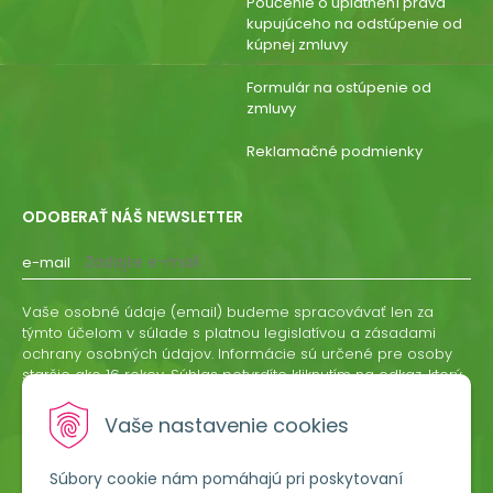
Poučenie o uplatnení práva
kupujúceho na odstúpenie od
kúpnej zmluvy
Formulár na ostúpenie od
zmluvy
Reklamačné podmienky
ODOBERAŤ NÁŠ NEWSLETTER
e-mail
Vaše osobné údaje (email) budeme spracovávať len za
týmto účelom v súlade s platnou legislatívou a zásadami
ochrany osobných údajov. Informácie sú určené pre osoby
staršie ako 16 rokov. Súhlas potvrdíte kliknutím na odkaz, ktorý
vám pošleme na váš email. Súhlas môžete kedykoľvek
odvolať písomne, emailom alebo kliknutím na odkaz z
Vaše nastavenie cookies
ktoréhokoľvek informačného emailu.
Súbory cookie nám pomáhajú pri poskytovaní