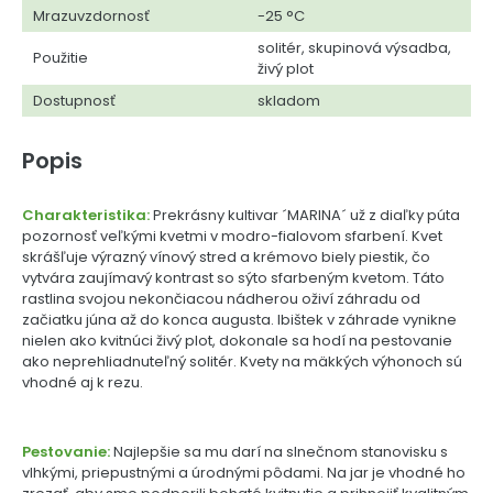
Mrazuvzdornosť
-25 °C
solitér, skupinová výsadba,
Použitie
živý plot
Dostupnosť
skladom
Popis
Charakteristika:
Prekrásny kultivar ´MARINA´ už z diaľky púta
pozornosť veľkými kvetmi v modro-fialovom sfarbení. Kvet
skrášľuje výrazný vínový stred a krémovo biely piestik, čo
vytvára zaujímavý kontrast so sýto sfarbeným kvetom. Táto
rastlina svojou nekončiacou nádherou oživí záhradu od
začiatku júna až do konca augusta. Ibištek v záhrade vynikne
nielen ako kvitnúci živý plot, dokonale sa hodí na pestovanie
ako neprehliadnuteľný solitér. Kvety na mäkkých výhonoch sú
vhodné aj k rezu.
Pestovanie:
Najlepšie sa mu darí na slnečnom stanovisku s
vlhkými, priepustnými a úrodnými pôdami. Na jar je vhodné ho