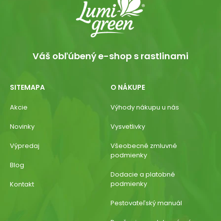
Váš obľúbený e-shop s rastlinami
SITEMAPA
O NÁKUPE
Akcie
Výhody nákupu u nás
Novinky
Vysvetlivky
Výpredaj
Všeobecné zmluvné
podmienky
Blog
Dodacie a platobné
podmienky
Kontakt
Pestovateľský manuál