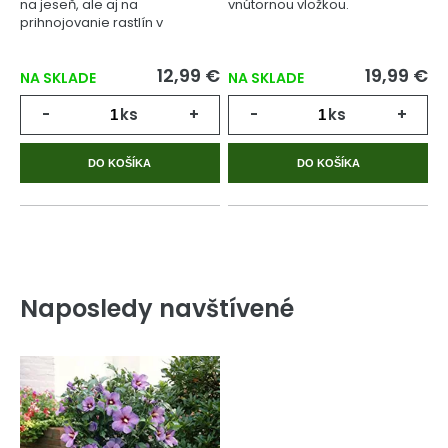
na jeseň, ale aj na
vnútornou vložkou.
prihnojovanie rastlín v
priebehu celého
vegetačného cyklu.
12,99 €
19,99 €
NA SKLADE
NA SKLADE
-
ks
+
-
ks
+
DO KOŠÍKA
DO KOŠÍKA
Naposledy navštívené