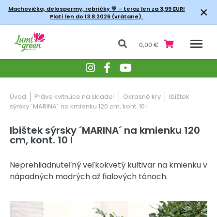
×
Machovička, delospermy, rebríčky
💚 – teraz len za 3,99 EUR!
Platí len do 13.8.2026 (vrátane).
0,00 €
Úvod
Práve kvitnúce na sklade!
Okrasné kry
Ibištek
sýrsky ´MARINA´ na kmienku 120 cm, kont. 10 l
Ibištek sýrsky ´MARINA´ na kmienku 120
cm, kont. 10 l
Neprehliadnuteľný veľkokvetý kultivar na kmienku v
nápadných modrých až fialových tónoch.