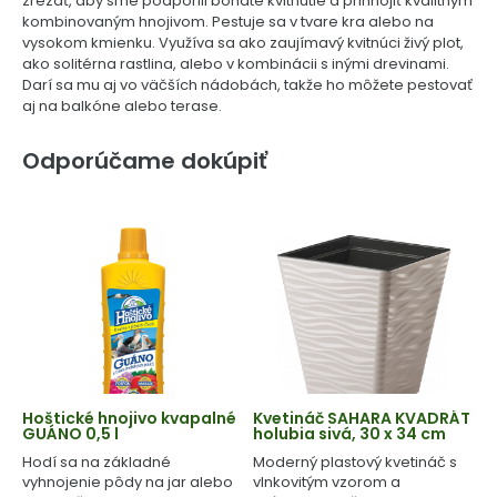
zrezať, aby sme podporili bohaté kvitnutie a prihnojiť kvalitným
kombinovaným hnojivom. Pestuje sa v tvare kra alebo na
vysokom kmienku. Využíva sa ako zaujímavý kvitnúci živý plot,
ako solitérna rastlina, alebo v kombinácii s inými drevinami.
Darí sa mu aj vo väčších nádobách, takže ho môžete pestovať
aj na balkóne alebo terase.
Odporúčame dokúpiť
Hoštické hnojivo kvapalné
Kvetináč SAHARA KVADRÁT
GUÁNO 0,5 l
holubia sivá, 30 x 34 cm
Hodí sa na základné
Moderný plastový kvetináč s
vyhnojenie pôdy na jar alebo
vlnkovitým vzorom a