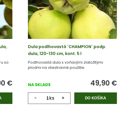
ula,
Dula podlhovastá ´CHAMPION´ podp.
dula, 120-130 cm, kont. 5 l
ru so
Podlhovastá dula s voňavými zlatožltými
plodmi na všestranné použitie.
90
€
49,90
€
NA SKLADE
-
ks
+
A
DO KOŠÍKA