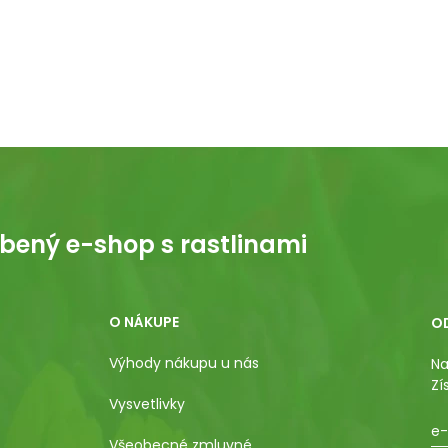
bený e-shop s rastlinami
O NÁKUPE
O
Výhody nákupu u nás
Na
Zí
Vysvetlivky
e-
Všeobecné zmluvné