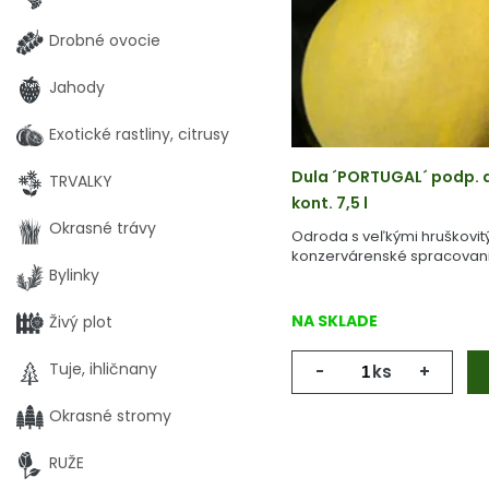
Drobné ovocie
Jahody
Exotické rastliny, citrusy
Dula ´PORTUGAL´ podp. d
TRVALKY
kont. 7,5 l
Okrasné trávy
Odroda s veľkými hruškovit
konzervárenské spracovani
Bylinky
NA SKLADE
Živý plot
Tuje, ihličnany
-
ks
+
Okrasné stromy
RUŽE