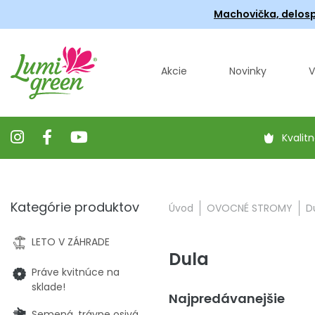
Machovička, delosp
Akcie
Novinky
V
Kvalitn
Kategórie produktov
Úvod
OVOCNÉ STROMY
D
LETO V ZÁHRADE
Dula
Práve kvitnúce na
sklade!
Najpredávanejšie
Semená, trávne osivá