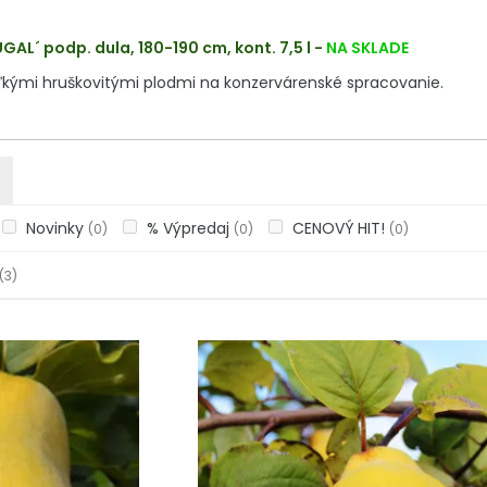
AL´ podp. dula, 180-190 cm, kont. 7,5 l
-
NA SKLADE
ľkými hruškovitými plodmi na konzervárenské spracovanie.
Novinky
% Výpredaj
CENOVÝ HIT!
(0)
(0)
(0)
(3)