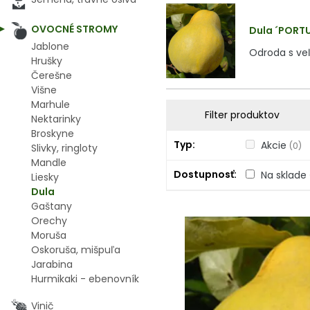
OVOCNÉ STROMY
Dula ´PORTUG
Jablone
Odroda s ve
Hrušky
Čerešne
Višne
Marhule
Filter produktov
Nektarinky
Broskyne
Typ
Akcie
(0)
Slivky, ringloty
Mandle
Dostupnosť
Na sklade
Liesky
Dula
Gaštany
Orechy
Moruša
Oskoruša, mišpuľa
Jarabina
Hurmikaki - ebenovník
Vinič