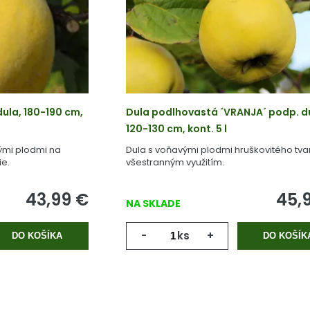
ula, 180-190 cm,
Dula podlhovastá ´VRANJA´ podp. d
120-130 cm, kont. 5 l
ými plodmi na
Dula s voňavými plodmi hruškovitého tva
e.
všestranným využitím.
43,99
€
45,
NA SKLADE
-
ks
+
DO KOŠÍKA
DO KOŠÍK