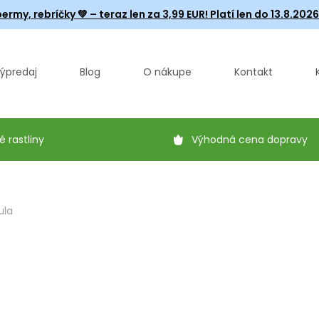
ermy, rebríčky
💚 – teraz len za 3,99 EUR! Platí len do 13.8.202
ýpredaj
Blog
O nákupe
Kontakt
é rastliny
Výhodná cena dopravy
ula