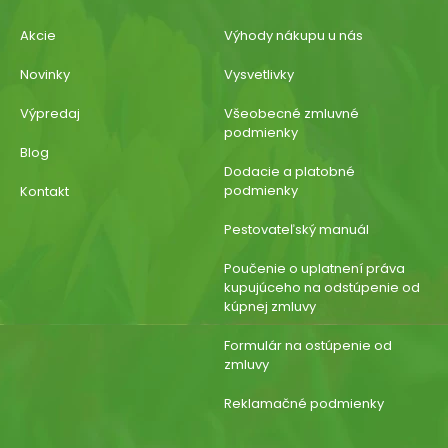
Akcie
Výhody nákupu u nás
Novinky
Vysvetlivky
Výpredaj
Všeobecné zmluvné
podmienky
Blog
Dodacie a platobné
podmienky
Kontakt
Pestovateľský manuál
Poučenie o uplatnení práva
kupujúceho na odstúpenie od
kúpnej zmluvy
Formulár na ostúpenie od
zmluvy
Reklamačné podmienky