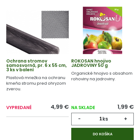
Ochrana stromov
ROKOSAN hnojivo
samosvorná, pr. 6 x 55 cm,
JADROVINY 50 g
3 ks v balení
Organické hnojivo s obsahom
Plastová mriežka na ochranu
rohoviny na jadroviny.
kmeňa stromu pred ohryzom
zverou.
4,99 €
1,99 €
VYPREDANÉ
NA SKLADE
-
ks
+
DO KOŠÍKA