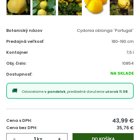
Botanický názov
Cydonia oblonga ´Portugal´
Predajná veľkosť
180-190 cm
Kontajner
7,5 l
Obj. čislo:
10854
NA SKLADE
Dostupnosť:
Odosielame
v pondelok
, predbežné doručenie
utorok 11.08.
43,99
€
Cena s DPH:
Cena bez DPH:
35,76 €
-
ks
+
DO KOŠÍKA