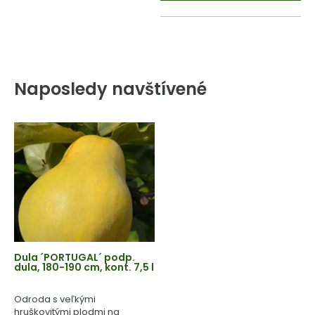
Naposledy navštívené
Dula ´PORTUGAL´ podp.
dula, 180-190 cm, kont. 7,5 l
Odroda s veľkými
hruškovitými plodmi na