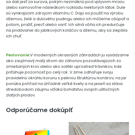
sa dali jesť za surova, pokým nezmäknú pod vplyvom mrazu
alebo samovoľne následkom rozkladu niektorých látok. Dule
sú vynikajúcim zdrojom vitamínu C. Dajú sa použiť na výrobu
džemov, želé a dulového pudingu alebo ich môžeme ošúpať a
potom, pražiť, piecť alebo variť. Ich silná vôňa ich predurčuje
na pridávanie do jablkových koláčov a džemu, aby sa zlepšila
ich chuť.
Pestovanie:
V moderných okrasných záhradách ju vysádzame
ako zaujímavý malý strom do záhonov pozostávajúcich zo
zmiešaných krov alebo ako solitér uprostred trávnikov, kde
priťahuje pozornosť po celý rok. V zime odhaľuje svoju
pravidelnú okrúhlu korunu s peknou štruktúrou konárov, na jar
ponúka pohľad na úhľadné veľké kvety a na jeseň sa stáva
stredobodom záujmu vďaka bohatstvu svojich užitočných
zlatých plodov.
Odporúčame dokúpiť