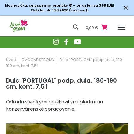
×
Machovička, delospermy, rebríčky
💚 – teraz len za 3,99 EUR!
Platí len do 13.8.2026 (vrátane).
0,00 €
Úvod
OVOCNÉ STROMY
Dula ´PORTUGAL´ podp. dula, 180-
190 cm, kont. 7,5 l
Dula ´PORTUGAL´ podp. dula, 180-190
cm, kont. 7,5 l
Odroda s veľkými hruškovitými plodmi na
konzervárenské spracovanie.