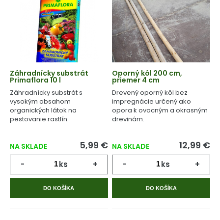
Záhradnícky substrát
Oporný kôl 200 cm,
Primaflora 10 l
priemer 4 cm
Záhradnícky substrát s
Drevený oporný kôl bez
vysokým obsahom
impregnácie určený ako
organických látok na
opora k ovocným a okrasným
pestovanie rastlín.
drevinám.
5,99 €
12,99 €
NA SKLADE
NA SKLADE
-
ks
+
-
ks
+
DO KOŠÍKA
DO KOŠÍKA