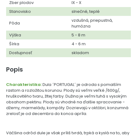
Zber plodov
IX - X
Stanovisko
slnečné, teplé
vzdušná, priepustná,
Pôda
humózna
Výška
5 - 8 m
Šírka
4 - 6 m
Dostupnosť
skladom
Popis
Charakteristika:
Dula ´PORTUGAL´ je odroda s pomalším
rastom a rozložitou korunou. Plody sú veľmi veľké /600g/,
hruškovitého tvaru, žltej farby. Dužina je veľmi tuhá s vysokým
obsahom pektinu. Plody sú vhodné na ďalšie spracovanie -
džemy, marmelády, kompóty. Dozrievajú v októbri, konzumná
zrelosť je od decembra do konca apríla.
Väčšina odrôd dule je však príliš tvrdá, trpká a kyslá na to, aby