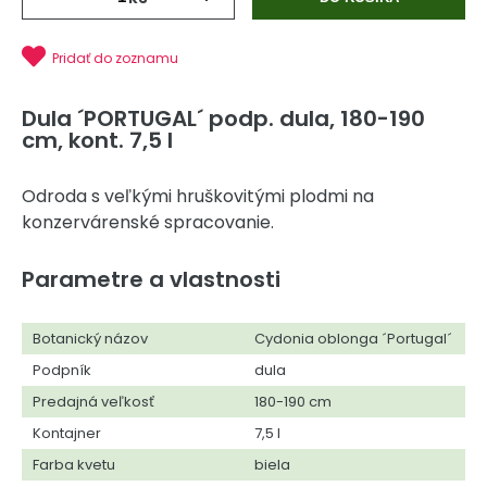
Pridať do zoznamu
Dula ´PORTUGAL´ podp. dula, 180-190
cm, kont. 7,5 l
Odroda s veľkými hruškovitými plodmi na
konzervárenské spracovanie.
Parametre a vlastnosti
Botanický názov
Cydonia oblonga ´Portugal´
Podpník
dula
Predajná veľkosť
180-190 cm
Kontajner
7,5 l
Farba kvetu
biela