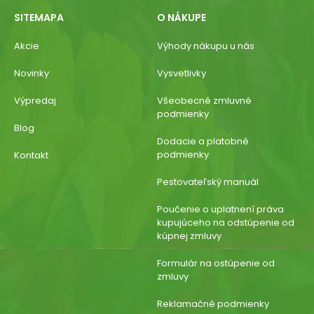
SITEMAPA
O NÁKUPE
Akcie
Výhody nákupu u nás
Novinky
Vysvetlivky
Výpredaj
Všeobecné zmluvné
podmienky
Blog
Dodacie a platobné
podmienky
Kontakt
Pestovateľský manuál
Poučenie o uplatnení práva
kupujúceho na odstúpenie od
kúpnej zmluvy
Formulár na ostúpenie od
zmluvy
Reklamačné podmienky