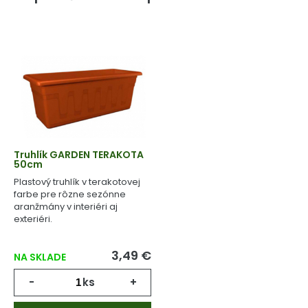
Truhlík GARDEN TERAKOTA
50cm
Plastový truhlík v terakotovej
farbe pre rôzne sezónne
aranžmány v interiéri aj
exteriéri.
3,49 €
NA SKLADE
-
ks
+