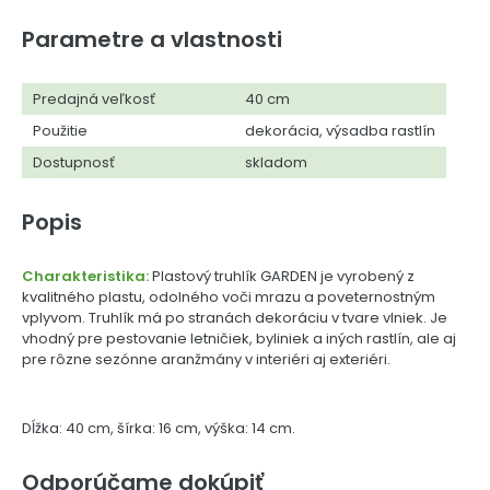
Parametre a vlastnosti
Predajná veľkosť
40 cm
Použitie
dekorácia, výsadba rastlín
Dostupnosť
skladom
Popis
Charakteristika:
Plastový truhlík GARDEN je vyrobený z
kvalitného plastu, odolného voči mrazu a poveternostným
vplyvom. Truhlík má po stranách dekoráciu v tvare vlniek. Je
vhodný pre pestovanie letničiek, byliniek a iných rastlín, ale aj
pre rôzne sezónne aranžmány v interiéri aj exteriéri.
Dĺžka: 40 cm, šírka: 16 cm, výška: 14 cm.
Odporúčame dokúpiť