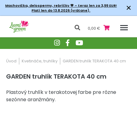
×
Machovička, delospermy, rebríčky
💚 – teraz len za 3,99 EUR!
Platí len do 13.8.2026 (vrátane).
0,00 €
Úvod
Kvetináče, truhlíky
GARDEN truhlík TERAKOTA 40 cm
GARDEN truhlík TERAKOTA 40 cm
Plastový truhlík v terakotovej farbe pre rôzne
sezónne aranžmány.