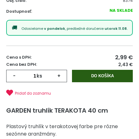
Obj. čislo:
8374
NA SKLADE
Dostupnosť:
Odosielame
v pondelok
, predbežné doručenie
utorok 11.08.
2,99
€
Cena s DPH:
Cena bez DPH:
2,43 €
-
ks
+
DO KOŠÍKA
Pridať do zoznamu
GARDEN truhlík TERAKOTA 40 cm
Plastový truhlík v terakotovej farbe pre rôzne
sezónne aranžmány.