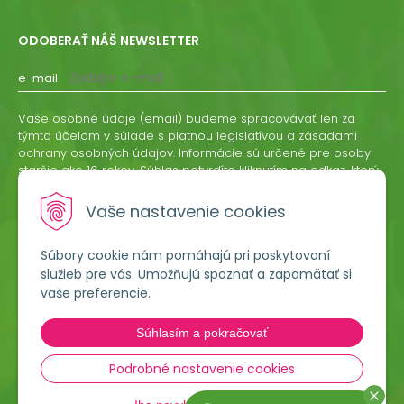
ODOBERAŤ NÁŠ NEWSLETTER
e-mail
Vaše osobné údaje (email) budeme spracovávať len za
týmto účelom v súlade s platnou legislatívou a zásadami
ochrany osobných údajov. Informácie sú určené pre osoby
staršie ako 16 rokov. Súhlas potvrdíte kliknutím na odkaz, ktorý
vám pošleme na váš email. Súhlas môžete kedykoľvek
odvolať písomne, emailom alebo kliknutím na odkaz z
Vaše nastavenie cookies
ktoréhokoľvek informačného emailu.
Súbory cookie nám pomáhajú pri poskytovaní
ODOBERAŤ
služieb pre vás. Umožňujú spoznať a zapamätať si
vaše preferencie.
Lumigreen, s.r.o.
Súhlasím a pokračovať
Hradská 535
966 54 Tekovské Nemce
Podrobné nastavenie cookies