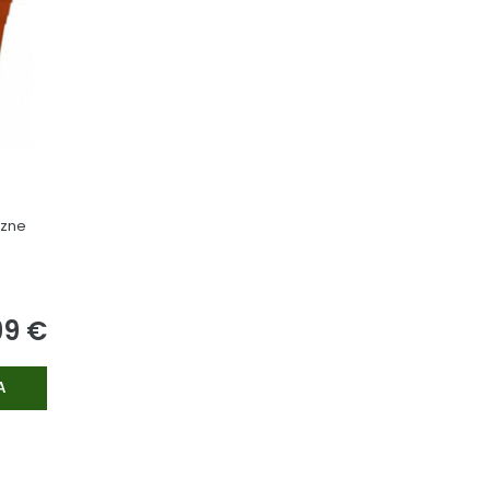
ôzne
99 €
A