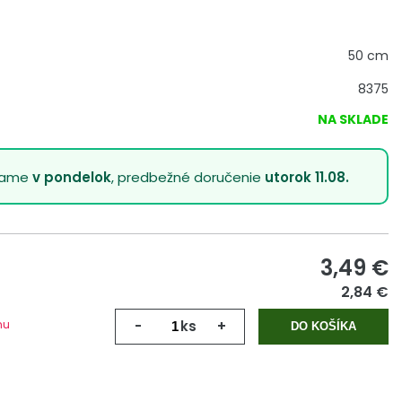
50 cm
8375
NA SKLADE
lame
v pondelok
, predbežné doručenie
utorok 11.08.
3,49
€
2,84 €
mu
-
ks
+
DO KOŠÍKA