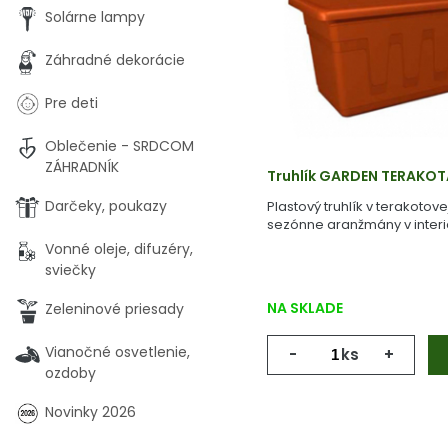
Solárne lampy
Záhradné dekorácie
Pre deti
Oblečenie - SRDCOM
ZÁHRADNÍK
Truhlík GARDEN TERAKO
Darčeky, poukazy
Plastový truhlík v terakotov
sezónne aranžmány v interiér
Vonné oleje, difuzéry,
sviečky
NA SKLADE
Zeleninové priesady
Vianočné osvetlenie,
-
ks
+
ozdoby
Novinky 2026