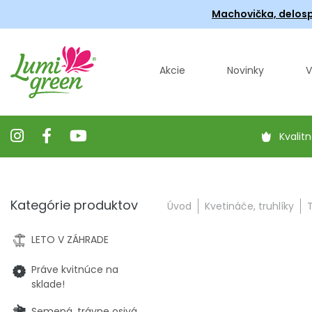
Machovička, delosp
Akcie
Novinky
V
Kvalitn
Kategórie produktov
Úvod
Kvetináče, truhlíky
LETO V ZÁHRADE
Práve kvitnúce na
sklade!
Semená, trávne osivá