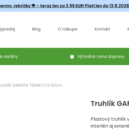
ermy, rebríčky
💚 – teraz len za 3,99 EUR! Platí len do 13.8.202
ýpredaj
Blog
O nákupe
Kontakt
é rastliny
Výhodná cena dopravy
Truhlík GARDEN TERAKOTA 50cm
Truhlík G
Plastový truhlík
interiéri aj exterié