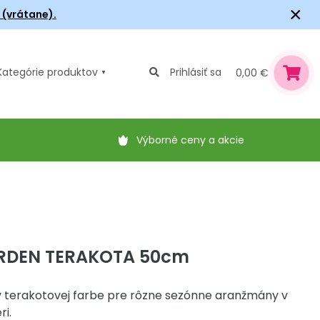
×
6 (vrátane).
Kategórie
produktov
Prihlásiť sa
0,00 €
Výborné ceny a akcie
ARDEN TERAKOTA 50cm
 v terakotovej farbe pre rôzne sezónne aranžmány v
ri.