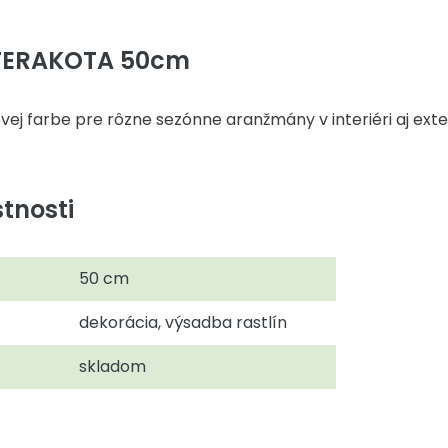
 TERAKOTA 50cm
vej farbe pre rôzne sezónne aranžmány v interiéri aj exter
tnosti
50 cm
dekorácia, výsadba rastlín
skladom