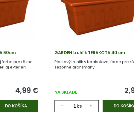
TA 60cm
GARDEN truhlík TERAKOTA 40 cm
ej farbe pre rôzne
Plastový truhlík v terakotovej farbe pre r
i aj exteriéri.
sezónne aranžmány.
4,99 €
2,
NA SKLADE
-
ks
+
DO KOŠÍKA
DO KOŠÍK