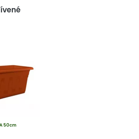
ívené
TA 50cm