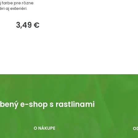
ej farbe pre rôzne
i aj exteriéri.
3,49 €
bený e-shop s rastlinami
O NÁKUPE
O