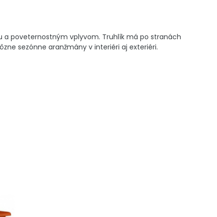
azu a poveternostným vplyvom. Truhlík má po stranách
 rôzne sezónne aranžmány v interiéri aj exteriéri.