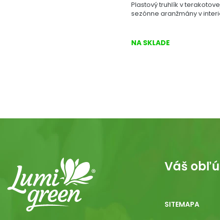
Plastový truhlík v terakotov
sezónne aranžmány v interiér
NA SKLADE
Váš obľú
SITEMAPA