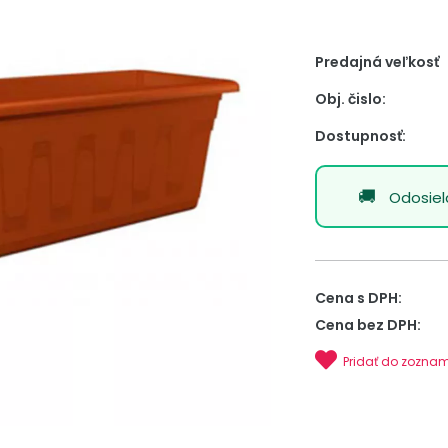
Predajná veľkosť
Obj. čislo:
Dostupnosť:
Odosie
Cena s DPH:
Cena bez DPH:
Pridať do zozna