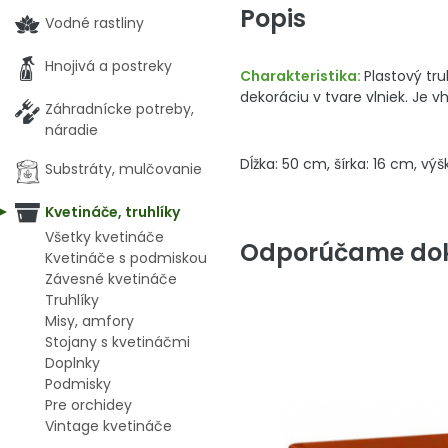
Popis
Vodné rastliny
Hnojivá a postreky
Charakteristika:
Plastový tr
dekoráciu v tvare vlniek. Je vh
Záhradnícke potreby,
náradie
Dĺžka: 50 cm, šírka: 16 cm, výš
Substráty, mulčovanie
Kvetináče, truhlíky
Všetky kvetináče
Odporúčame dok
Kvetináče s podmiskou
Závesné kvetináče
Truhlíky
Misy, amfory
Stojany s kvetináčmi
Doplnky
Podmisky
Pre orchidey
Vintage kvetináče