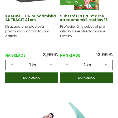
Novinka
KVADRÁT TERRA podmiska
Substrát CITRUSY a iné
ANTRACIT 41 cm
stredomorské rastliny 15 l
Mrazuodloná plastová
Profesionálny substrát pre
podmiska v antracitovom
citrusy a iné stredomorské
odtieni.
rastliny.
3,99 €
13,99 €
NA SKLADE
NA SKLADE
-
ks
+
-
ks
+
DO KOŠÍKA
DO KOŠÍKA