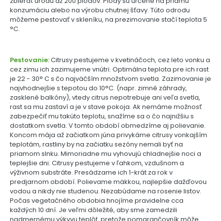
zbierať úrodu až 200 plodov. Plody sú určené na priamu
konzumáciu alebo na výrobu chutnej šťavy. Túto odrodu
môžeme pestovať v skleníku, na prezimovanie stačí teplota 5
°C.
Pestovanie:
Citrusy pestujeme v kvetináčoch, cez leto vonku a
cez zimu ich zazimujeme vnútri. Optimálna teplota pre ich rast
je 22 - 30° C s čo najväčším množstvom svetla. Zazimovanie je
najvhodnejšie s tepotou do 10°C. (napr. zimné záhrady,
zasklené balkóny), vtedy citrus nepotrebuje ani veľa svetla,
rast sa mu zastaví a je v stave pokoja. Ak nemáme možnosť
zabezpečiť mu takúto teplotu, snažíme sa o čo najnižšiu s
dostatkom svetla. V tomto období obmedzíme aj polievanie.
Koncom mája až začiatkom júna privykáme citrusy vonkajším
teplotám, rastliny by na začiatku sezóny nemali byť na
priamom slnku. Mimoriadne mu vyhovujú chladnejšie noci a
teplejšie dni. Citrusy pestujeme v ľahkom, vzdušnom a
výživnom substráte. Presádzame ich 1-krát za rok v
predjarnom období. Polievame mäkkou, najlepšie dažďovou
vodou a nikdy nie studenou. Nezabúdame na rosenie listov.
Počas vegetačného obdobia hnojíme pravidelne cca
každých 10 dní. Je veľmi dôležité, aby sme zamedzili
nadmernému výkyvu teplôt, pretože pomarančovník môže