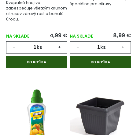
Kvapalné hnojivo
špeciálne pre citrusy.
zabezpečuje všetkým druhom
citrusov zdravý rast a bohatú
úrodu.
4,99 €
8,99 €
NA SKLADE
NA SKLADE
-
ks
+
-
ks
+
DO KOŠÍKA
DO KOŠÍKA