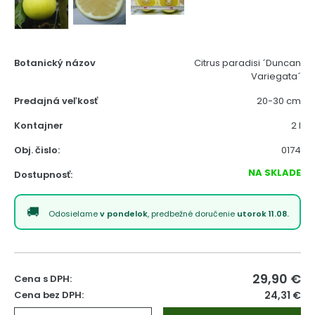
Botanický názov
Citrus paradisi ´Duncan
Variegata´
Predajná veľkosť
20-30 cm
Kontajner
2 l
Obj. čislo:
0174
NA SKLADE
Dostupnosť:
Odosielame
v pondelok
, predbežné doručenie
utorok 11.08.
29,90
€
Cena s DPH:
Cena bez DPH:
24,31 €