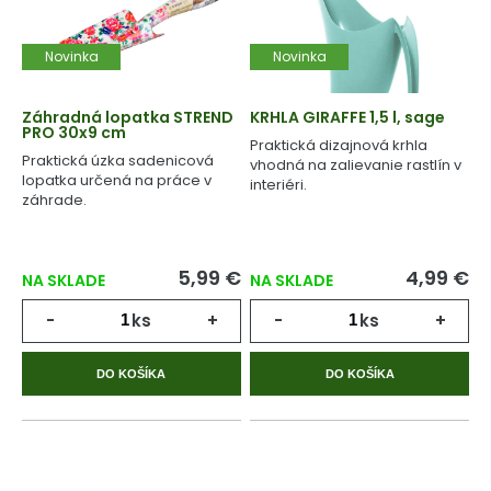
Novinka
Novinka
Záhradná lopatka STREND
KRHLA GIRAFFE 1,5 l, sage
PRO 30x9 cm
Praktická dizajnová krhla
Praktická úzka sadenicová
vhodná na zalievanie rastlín v
lopatka určená na práce v
interiéri.
záhrade.
5,99 €
4,99 €
NA SKLADE
NA SKLADE
-
ks
+
-
ks
+
DO KOŠÍKA
DO KOŠÍKA