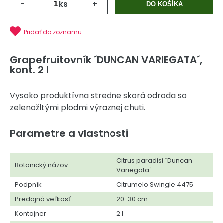
-
ks
+
DO KOŠÍKA
Pridať do zoznamu
Grapefruitovník ´DUNCAN VARIEGATA´,
kont. 2 l
Vysoko produktívna stredne skorá odroda so
zelenožltými plodmi výraznej chuti.
Parametre a vlastnosti
Citrus paradisi ´Duncan
Botanický názov
Variegata´
Podpník
Citrumelo Swingle 4475
Predajná veľkosť
20-30 cm
Kontajner
2 l