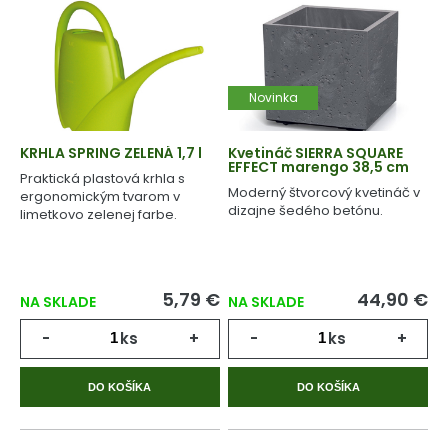
Novinka
KRHLA SPRING ZELENÁ 1,7 l
Kvetináč SIERRA SQUARE
EFFECT marengo 38,5 cm
Praktická plastová krhla s
Moderný štvorcový kvetináč v
ergonomickým tvarom v
dizajne šedého betónu.
limetkovo zelenej farbe.
5,79 €
44,90 €
NA SKLADE
NA SKLADE
-
ks
+
-
ks
+
DO KOŠÍKA
DO KOŠÍKA