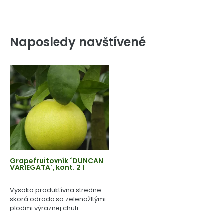
Naposledy navštívené
Grapefruitovník ´DUNCAN
VARIEGATA´, kont. 2 l
Vysoko produktívna stredne
skorá odroda so zelenožltými
plodmi výraznej chuti.