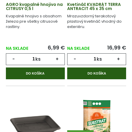
AGRO kvapalné hnojivo na
Kvetináč KVADRÁT TERRA
CITRUSY 0,5 l
ANTRACIT 45 x 35 cm
Kvapalné hnojivo s obsahom
Mrazuvzdorný terakotový
železa pre všetky citrusové
plastový kvetináč vhodný do
rastliny.
exteriéru.
6,99 €
16,99 €
NA SKLADE
NA SKLADE
-
ks
+
-
ks
+
DO KOŠÍKA
DO KOŠÍKA