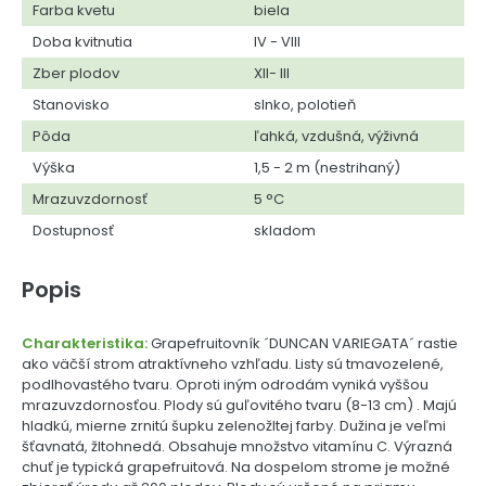
Farba kvetu
biela
Doba kvitnutia
IV - VIII
Zber plodov
XII- III
Stanovisko
slnko, polotieň
Pôda
ľahká, vzdušná, výživná
Výška
1,5 - 2 m (nestrihaný)
Mrazuvzdornosť
5 °C
Dostupnosť
skladom
Popis
Charakteristika:
Grapefruitovník ´DUNCAN VARIEGATA´ rastie
ako väčší strom atraktívneho vzhľadu. Listy sú tmavozelené,
podlhovastého tvaru. Oproti iným odrodám vyniká vyššou
mrazuvzdornosťou. Plody sú guľovitého tvaru (8-13 cm) . Majú
hladkú, mierne zrnitú šupku zelenožltej farby. Dužina je veľmi
šťavnatá, žltohnedá. Obsahuje množstvo vitamínu C. Výrazná
chuť je typická grapefruitová. Na dospelom strome je možné