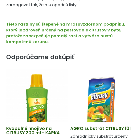
zareagovať tak, že mu opadnú listy.
Tieto rastliny sú štepené na mrazuvzdornom podpníku,
ktorý je zároveň určený na pestovanie citrusov v byte,
pretože zabezpečuje pomalý rast a vytvára hustú
kompaktnú korunu.
Odporúčame dokúpiť
Kvapalné hnojivo na
AGRO substrát CITRUSY 10 l
CITRUSY 200 ml - KAPKA
Záhradnícky substrát určený