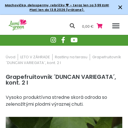
×
Machovička, delospermy, rebríčky
💚 – teraz len za 3,99 EUR!
Platí len do 13.8.2026 (vrátane).
0,00 €
Úvod
LETO V ZÁHRADE
Rastliny na terasu
Grapefruitovník
´DUNCAN VARIEGATA´, kont. 2 l
Grapefruitovník ´DUNCAN VARIEGATA´,
kont. 2 l
Vysoko produktívna stredne skorá odroda so
zelenožltými plodmi výraznej chuti.