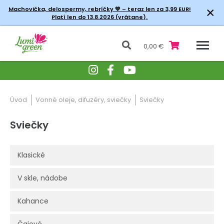
×
Machovička, delospermy, rebríčky
💚 – teraz len za 3,99 EUR!
Platí len do 13.8.2026 (vrátane).
0,00 €
Úvod
Vonné oleje, difuzéry, sviečky
Sviečky
Sviečky
Klasické
V skle, nádobe
Kahance