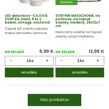
Novinka
LED dekorácia -ČAJOVÁ
SVIETNIK MAGICHOME, na
SVIEČKA, biela, 6 ks v
podnose, na čajové
balení, vintage, vnútorná
sviečky, medený, 26x12x7
cm
Čajové LED sviečky vykúzlia
Dekoračný svietnik na čajové
hrejivú atmosféru domova.
sviečky vyčarí nádhernú
sviatočnú atmosféru.
6,99
€
12,99
€
NA SKLADE
NA SKLADE
-
ks
+
-
ks
+
DO KOŠÍKA
DO KOŠÍKA
Viac produktov