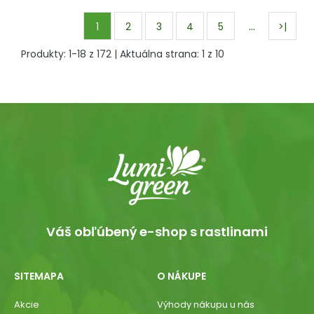
…
1
2
3
4
5
>|
Produkty:
1
-
18
z
172
| Aktuálna strana:
1
z
10
Váš obľúbený e-shop s rastlinami
SITEMAPA
O NÁKUPE
Akcie
Výhody nákupu u nás