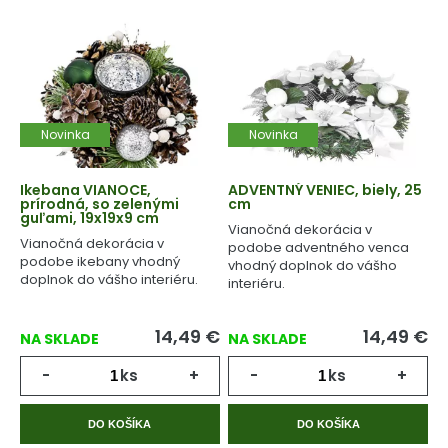
Novinka
Novinka
Ikebana VIANOCE,
ADVENTNÝ VENIEC, biely, 25
prírodná, so zelenými
cm
guľami, 19x19x9 cm
Vianočná dekorácia v
Vianočná dekorácia v
podobe adventného venca
podobe ikebany vhodný
vhodný doplnok do vášho
doplnok do vášho interiéru.
interiéru.
14,49
€
14,49
€
NA SKLADE
NA SKLADE
-
ks
+
-
ks
+
DO KOŠÍKA
DO KOŠÍKA