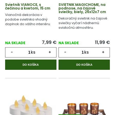
Svietnik VIANOCE, s
SVIETNIK MAGICHOME, na
čečinou a kvetom, 15 cm
podnose, na čajové
sviečky, biely, 26x12x7 cm
Vianočná dekorácia v
Dekoračný svietnik na čajové
podobe svietnika vhodný
sviečky vyčarí nádhernú
doplnok do vášho interiéru.
sviatočnú atmosféru.
7,99
€
11,99
€
NA SKLADE
NA SKLADE
-
ks
+
-
ks
+
DO KOŠÍKA
DO KOŠÍKA