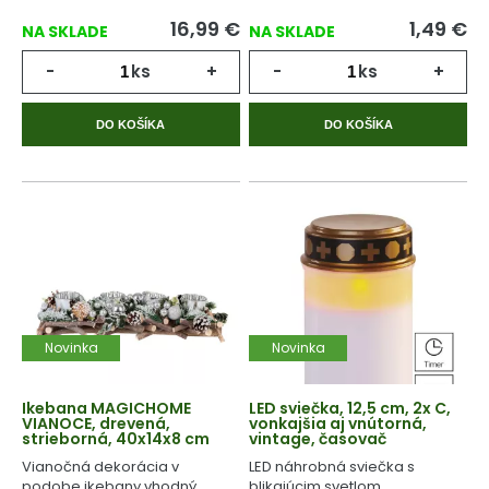
16,99
€
1,49
€
NA SKLADE
NA SKLADE
-
ks
+
-
ks
+
DO KOŠÍKA
DO KOŠÍKA
Novinka
Novinka
Ikebana MAGICHOME
LED sviečka, 12,5 cm, 2x C,
VIANOCE, drevená,
vonkajšia aj vnútorná,
strieborná, 40x14x8 cm
vintage, časovač
Vianočná dekorácia v
LED náhrobná sviečka s
podobe ikebany vhodný
blikajúcim svetlom.