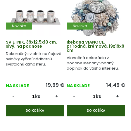
Novinka
Novinka
SVIETNIK, 39x12,5x10 cm,
Ikebana VIANOCE,
sivý, na podnose
prírodná, krémová, 19x19x9
cm
Dekoračný svietnik na čajové
Vianočná dekorácia v
sviečky vyčarí nádhernú
podobe ikebany vhodný
sviatočnú atmosféru.
doplnok do vášho interiéru.
19,99
€
14,49
€
NA SKLADE
NA SKLADE
-
ks
+
-
ks
+
DO KOŠÍKA
DO KOŠÍKA