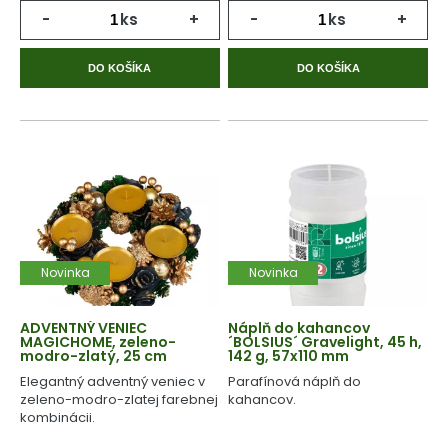
-
ks
+
-
ks
+
DO KOŠÍKA
DO KOŠÍKA
Novinka
Novinka
ADVENTNÝ VENIEC
Náplň do kahancov
MAGICHOME, zeleno-
´BOLSIUS´ Gravelight, 45 h,
modro-zlatý, 25 cm
142 g, 57x110 mm
Elegantný adventný veniec v
Parafínová náplň do
zeleno-modro-zlatej farebnej
kahancov.
kombinácii.