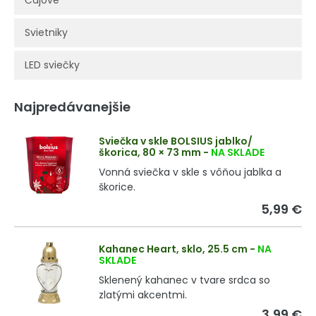
Čajové
Svietniky
LED sviečky
Najpredávanejšie
Sviečka v skle BOLSIUS jablko/
škorica, 80 × 73 mm
-
NA SKLADE
Vonná sviečka v skle s vôňou jablka a
škorice.
5,99 €
Kahanec Heart, sklo, 25.5 cm
-
NA
SKLADE
Sklenený kahanec v tvare srdca so
zlatými akcentmi.
3,99 €