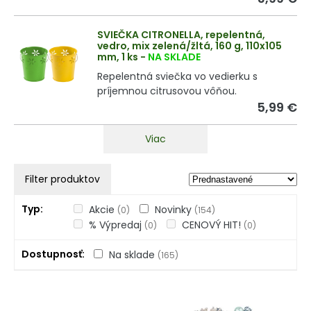
SVIEČKA CITRONELLA, repelentná,
vedro, mix zelená/žltá, 160 g, 110x105
mm, 1 ks
-
NA SKLADE
Repelentná sviečka vo vedierku s
príjemnou citrusovou vôňou.
5,99 €
Viac
Filter produktov
Typ
Akcie
Novinky
(0)
(154)
% Výpredaj
CENOVÝ HIT!
(0)
(0)
Dostupnosť
Na sklade
(165)