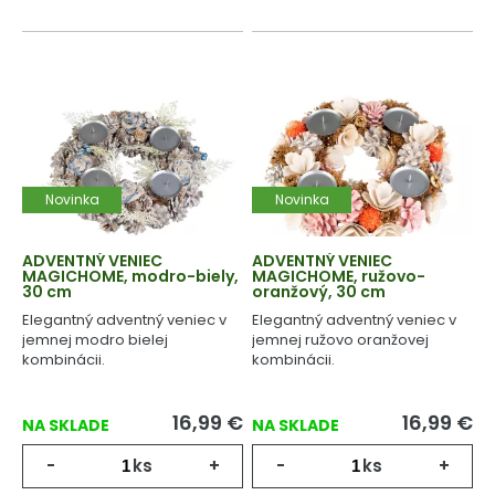
Novinka
Novinka
ADVENTNÝ VENIEC
ADVENTNÝ VENIEC
MAGICHOME, modro-biely,
MAGICHOME, ružovo-
30 cm
oranžový, 30 cm
Elegantný adventný veniec v
Elegantný adventný veniec v
jemnej modro bielej
jemnej ružovo oranžovej
kombinácii.
kombinácii.
16,99
€
16,99
€
NA SKLADE
NA SKLADE
-
ks
+
-
ks
+