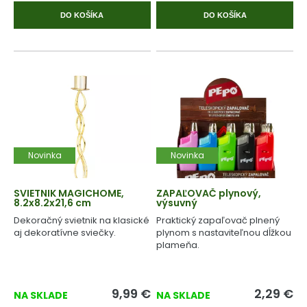
DO KOŠÍKA
DO KOŠÍKA
Novinka
Novinka
SVIETNIK MAGICHOME,
ZAPAĽOVAČ plynový,
8.2x8.2x21,6 cm
výsuvný
Dekoračný svietnik na klasické
Praktický zapaľovač plnený
aj dekoratívne sviečky.
plynom s nastaviteľnou dĺžkou
plameňa.
9,99
€
2,29
€
NA SKLADE
NA SKLADE