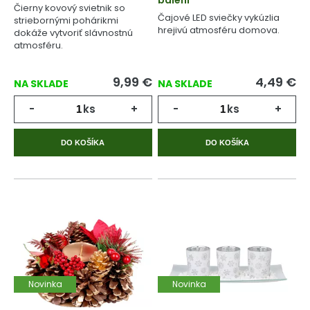
balení
Čierny kovový svietnik so
Čajové LED sviečky vykúzlia
striebornými pohárikmi
hrejivú atmosféru domova.
dokáže vytvoriť slávnostnú
atmosféru.
9,99
€
4,49
€
NA SKLADE
NA SKLADE
-
ks
+
-
ks
+
DO KOŠÍKA
DO KOŠÍKA
Novinka
Novinka