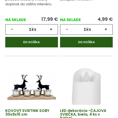
doplnok do vášho interiéru.
17,99
€
4,99
€
NA SKLADE
NA SKLADE
-
ks
+
-
ks
+
DO KOŠÍKA
DO KOŠÍKA
KOVOVÝ SVIETNIK SOBY
LED dekorácia -ČAJOVÁ
30x9x15 cm
SVIEČKA, biela, 4 ks v