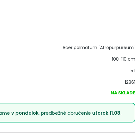
Acer palmatum ´Atropurpureum´
100-110 cm
5 l
12861
NA SKLADE
lame
v pondelok
, predbežné doručenie
utorok 11.08.