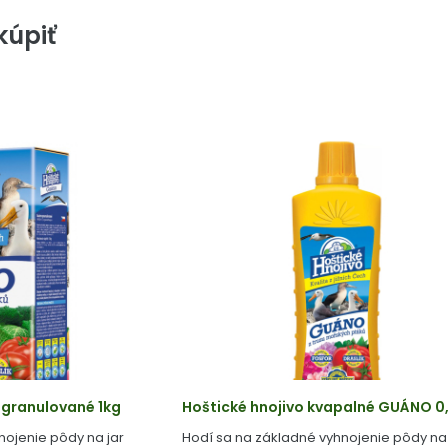
úpiť
 granulované 1kg
Hoštické hnojivo kvapalné GUÁNO 0,
nojenie pôdy na jar
Hodí sa na základné vyhnojenie pôdy na 