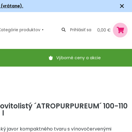
×
6 (vrátane).
Kategórie
produktov
Prihlásiť sa
0,00 €
Výborné ceny a akcie
ovitolistý ´ATROPURPUREUM´ 100-110
 l
ký javor kompaktného tvaru s vínovočervenými