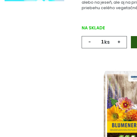
alebo na jeseň, ale aj na pr
priebehu celého vegetačné
NA SKLADE
-
ks
+