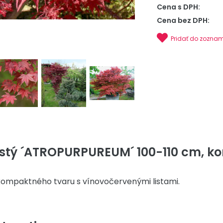
Cena s DPH:
Cena bez DPH:
Pridať do zozna
istý ´ATROPURPUREUM´ 100-110 cm, kon
kompaktného tvaru s vínovočervenými listami.