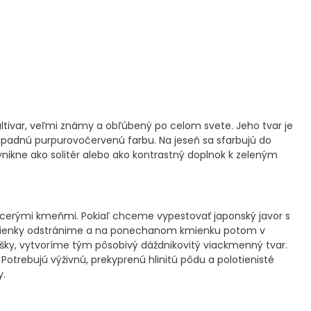
ultivar, veľmi známy a obľúbený po celom svete. Jeho tvar je
ú nápadnú purpurovočervenú farbu. Na jeseň sa sfarbujú do
ynikne ako solitér alebo ako kontrastný doplnok k zeleným
acerými kmeňmi. Pokiaľ chceme vypestovať japonský javor s
 kmienky odstránime a na ponechanom kmienku potom v
ky, vytvoríme tým pôsobivý dáždnikovitý viackmenný tvar.
rebujú výživnú, prekyprenú hlinitú pôdu a polotienisté
y.