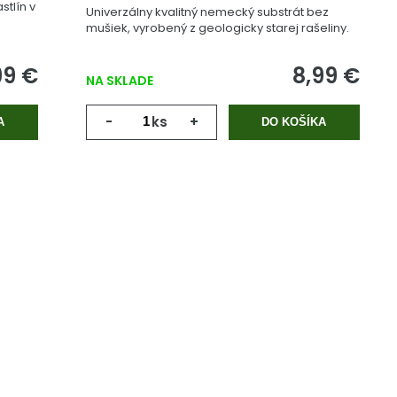
stlín v
Univerzálny kvalitný nemecký substrát bez
mušiek, vyrobený z geologicky starej rašeliny.
99 €
8,99 €
NA SKLADE
-
ks
+
A
DO KOŠÍKA