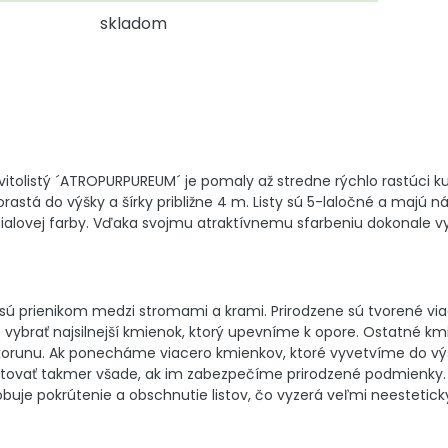
skladom
itolistý ´ATROPURPUREUM´ je pomaly až stredne rýchlo rastúci k
 dorastá do výšky a šírky približne 4 m. Listy sú 5-laločné a maj
fialovej farby. Vďaka svojmu atraktívnemu sfarbeniu dokonale v
sú prienikom medzi stromami a krami. Prirodzene sú tvorené vi
vybrať najsilnejší kmienok, ktorý upevníme k opore. Ostatné
korunu. Ak ponecháme viacero kmienkov, ktoré vyvetvíme do výš
vať takmer všade, ak im zabezpečíme prirodzené podmienky. Pot
buje pokrútenie a obschnutie listov, čo vyzerá veľmi neestetick