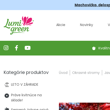
Machovička, delosp
Akcie
Novinky
V
Kvalitn
Kategórie produktov
Úvod
Okrasné stromy
Jav
LETO V ZÁHRADE
Práve kvitnúce na
sklade!
Semená, trávne osivá