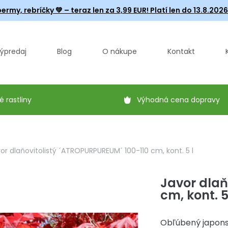
ermy, rebríčky
💚 – teraz len za 3,99 EUR! Platí len do 13.8.202
ýpredaj
Blog
O nákupe
Kontakt
é rastliny
Výhodná cena dopravy
or dlaňovitolistý ´ATROPURPUREUM´ 100-110 cm, kont. 5 l
Javor dlaň
cm, kont. 5
Obľúbený japons