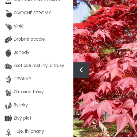
OVOCNÉ STROMY
Vinič
Drobné ovocie
Jahody
Exotické rastliny, citrusy
TRVALKY
Okrasné trávy
Bylinky
Živý plot
Tuje, ihličnany