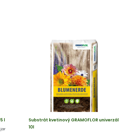
5 l
Substrát kvetinový GRAMOFLOR univerzál
10l
jar