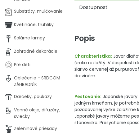
Dostupnosť
Substráty, mulčovanie
Kvetináče, truhlíky
Popis
Solárne lampy
Záhradné dekorácie
Charakteristika:
Javor dlaňov
široko rozložitý. V dospelosti
Pre deti
žiarivo červenej až purpurovo
drevinám.
Oblečenie - SRDCOM
ZÁHRADNÍK
Pestovanie:
Japonské javory 
Darčeky, poukazy
jedným kmeňom, je potrebné 
požadovanej výške založíme 
Vonné oleje, difuzéry,
Japonské javory môžeme pesto
sviečky
stanovisko. Presychanie spôso
Zeleninové priesady