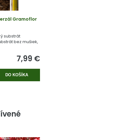
erzál Gramoflor
ý substrát
bstrát bez mušiek,
 rašeliny.
7,99 €
DO KOŠÍKA
ívené