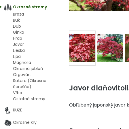
Okrasné stromy
Breza
Buk
Dub
Ginko
Hrab
Javor
Lieska
Lipa
Magnólia
Okrasná jabloň
Orgován
Sakura (Okrasna
Javor dlaňovitol
čerešňa)
Vŕba
Ostatné stromy
Obľúbený japonský javor 
RUŽE
Okrasné kry