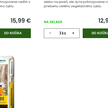
ihnojovanie rastlín v
alebo na jeseň, ale aj na prihnojovanie ra
ho cyklu.
priebehu celého vegetačného cyklu.
15,99 €
12,
NA SKLADE
-
ks
+
DO KOŠÍKA
DO KOŠÍK