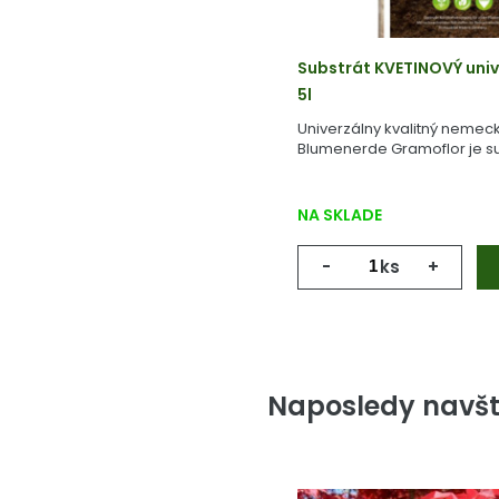
Substrát KVETINOVÝ univ
5l
Univerzálny kvalitný nemeck
Blumenerde Gramoflor je su
vyrobený z geologicky starej
NA SKLADE
-
ks
+
Naposledy navšt