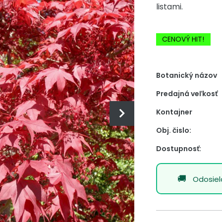
listami.
-20% Zľava
CENOVÝ HIT!
Botanický názov
Predajná veľkosť
Kontajner
Obj. čislo:
Dostupnosť:
Odosie