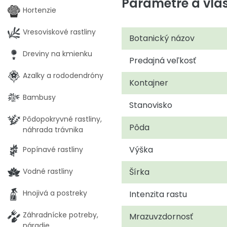
Parametre a vlas
Hortenzie
Vresoviskové rastliny
Botanický názov
Dreviny na kmienku
Predajná veľkosť
Azalky a rododendróny
Kontajner
Bambusy
Stanovisko
Pôdopokryvné rastliny,
Pôda
náhrada trávnika
Výška
Popínavé rastliny
Šírka
Vodné rastliny
Hnojivá a postreky
Intenzita rastu
Záhradnícke potreby,
Mrazuvzdornosť
náradie