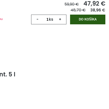
47,92
€
59,90 €
48,70 €
38,96 €
mu
-
ks
+
DO KOŠÍKA
t. 5 l