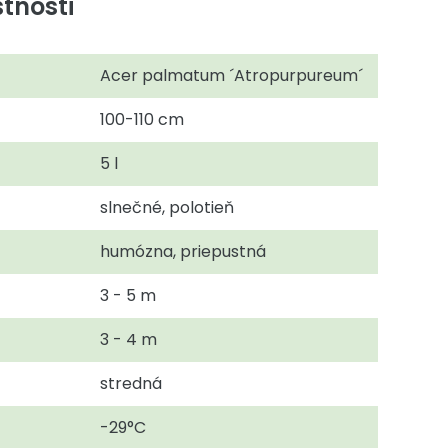
tnosti
Acer palmatum ´Atropurpureum´
100-110 cm
5 l
slnečné, polotieň
humózna, priepustná
3 - 5 m
3 - 4 m
stredná
-29°C