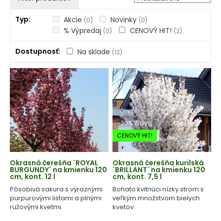
Typ
Akcie
Novinky
(0)
(0)
% Výpredaj
CENOVÝ HIT!
(0)
(2)
Dostupnosť
Na sklade
(12)
-20% Zľava
CENOVÝ HIT!
Okrasná čerešňa ´ROYAL
Okrasná čerešňa kurilská
BURGUNDY´ na kmienku 120
´BRILLANT´ na kmienku 120
cm, kont. 12 l
cm, kont. 7,5 l
Pôsobivá sakura s výraznými
Bohato kvitnúci nízky strom s
purpurovými listami a plnými
veľkým množstvom bielych
ružovými kvetmi.
kvetov.