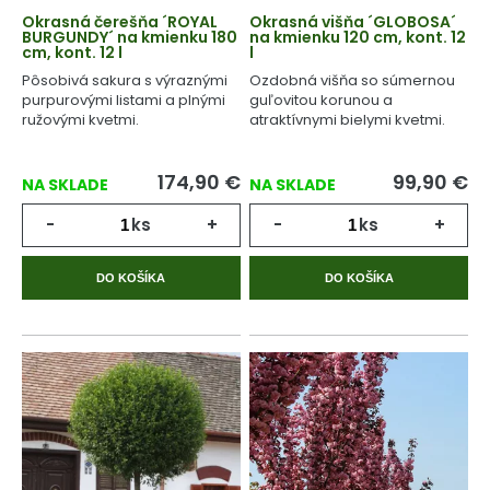
Okrasná čerešňa ´ROYAL
Okrasná višňa ´GLOBOSA´
BURGUNDY´ na kmienku 180
na kmienku 120 cm, kont. 12
cm, kont. 12 l
l
Pôsobivá sakura s výraznými
Ozdobná višňa so súmernou
purpurovými listami a plnými
guľovitou korunou a
ružovými kvetmi.
atraktívnymi bielymi kvetmi.
174,90
€
99,90
€
NA SKLADE
NA SKLADE
-
ks
+
-
ks
+
DO KOŠÍKA
DO KOŠÍKA