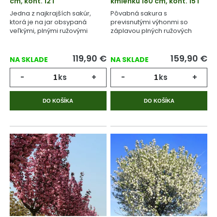
cm, kont. 12 l
kmienku 180 cm, kont. 15 l
Jedna z najkrajších sakúr,
Pôvabná sakura s
ktorá je na jar obsypaná
previsnutými výhonmi so
veľkými, plnými ružovými
záplavou plných ružových
kvetmi.
kvetov.
119,90
€
159,90
€
NA SKLADE
NA SKLADE
-
ks
+
-
ks
+
DO KOŠÍKA
DO KOŠÍKA