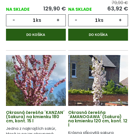
79,90 €
129,90
€
63,92
€
NA SKLADE
NA SKLADE
-
ks
+
-
ks
+
DO KOŠÍKA
DO KOŠÍKA
Okrasná čerešňa ´KANZAN´
Okrasná čerešňa
(Sakura) na kmienku 180
´AMANOGAWA´ (Sakura)
cm, kont. 15 l
na kmienku 120 cm, kont. 12
l
Jedna z najkrajších sakúr,
Krásna stĺpovitá sakura
ktorá je na jar obsypaná