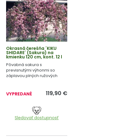
Okrasná čerešňa ´KIKU
SHIDARE´ (Sakura) na
kmienku 120 cm, kont. 12 l
Pôvabná sakura s
previsnutými výhonmi so
záplavou plných ružových
kvetov.
119,90
€
VYPREDANÉ
Sledovať dostupnosť