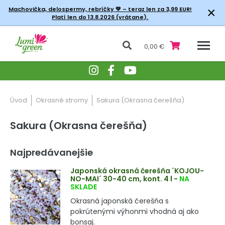
×
Machovička, delospermy, rebríčky
💚 – teraz len za 3,99 EUR!
Platí len do 13.8.2026 (vrátane).
0,00 €
Úvod
Okrasné stromy
Sakura (Okrasna čerešňa)
Sakura (Okrasna čerešňa)
Najpredávanejšie
Japonská okrasná čerešňa ´KOJOU-
NO-MAI´ 30-40 cm, kont. 4 l
-
NA
SKLADE
Okrasná japonská čerešňa s
pokrútenými výhonmi vhodná aj ako
bonsaj.