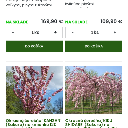
kvitnúca plnými
veľkými, plnými ružovými
bledoružovými kvetmi.
kvetmi.
169,90
€
109,90
€
NA SKLADE
NA SKLADE
-
ks
+
-
ks
+
DO KOŠÍKA
DO KOŠÍKA
Okrasná čerešňa ´KANZAN´
Okrasná čerešňa ´KIKU
(Sakura) na kmienku 120
SHIDARE´ (Sakura) na