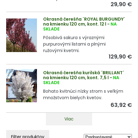
29,90 €
Okrasná čerešňa ´ROYAL BURGUNDY´
na kmienku 120 cm, kont. 12 l
-
NA
SKLADE
Pôsobivá sakura s výraznými
purpurovými listami a plnými
ružovými kvetmi.
129,90 €
Okrasná čerešňa kurilská ´BRILLANT´
na kmienku 120 cm, kont. 7,5 l
-
NA
SKLADE
Bohato kvitnúci nízky strom s veľkým
množstvom bielych kvetov.
63,92 €
Viac
Filter produktov