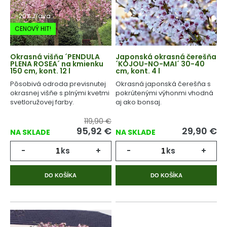
-20% Zľava
CENOVÝ HIT!
Okrasná višňa ´PENDULA
Japonská okrasná čerešňa
PLENA ROSEA´ na kmienku
´KOJOU-NO-MAI´ 30-40
150 cm, kont. 12 l
cm, kont. 4 l
Pôsobivá odroda previsnutej
Okrasná japonská čerešňa s
okrasnej višňe s plnými kvetmi
pokrútenými výhonmi vhodná
svetloružovej farby.
aj ako bonsaj.
119,90 €
95,92
€
29,90
€
NA SKLADE
NA SKLADE
-
ks
+
-
ks
+
DO KOŠÍKA
DO KOŠÍKA