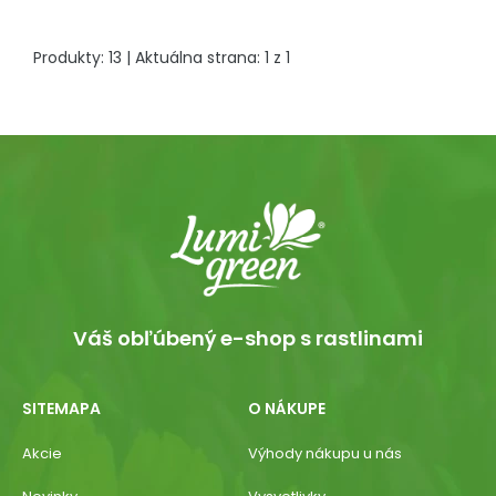
Produkty:
13
| Aktuálna strana:
1
z
1
Váš obľúbený e-shop s rastlinami
SITEMAPA
O NÁKUPE
Akcie
Výhody nákupu u nás