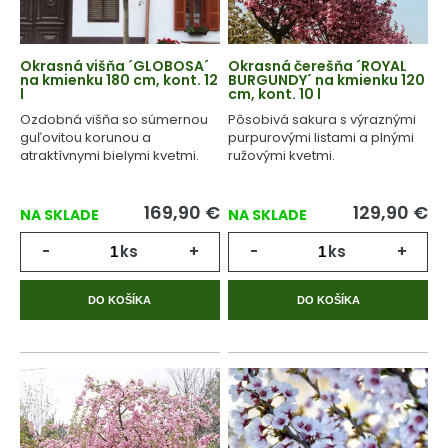
Okrasná višňa ´GLOBOSA´
Okrasná čerešňa ´ROYAL
na kmienku 180 cm, kont. 12
BURGUNDY´ na kmienku 120
l
cm, kont. 10 l
Ozdobná višňa so súmernou
Pôsobivá sakura s výraznými
guľovitou korunou a
purpurovými listami a plnými
atraktívnymi bielymi kvetmi.
ružovými kvetmi.
169,90
€
129,90
€
NA SKLADE
NA SKLADE
-
ks
+
-
ks
+
DO KOŠÍKA
DO KOŠÍKA