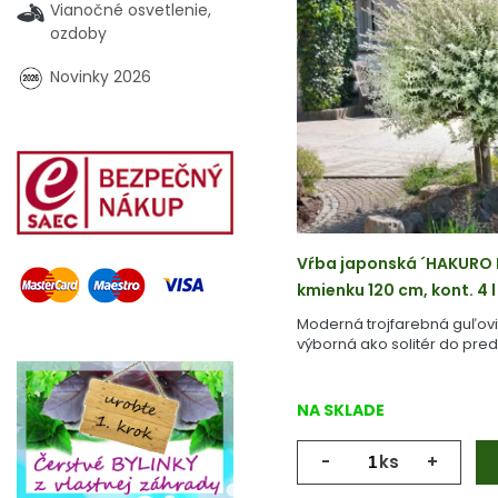
Vianočné osvetlenie,
ozdoby
Novinky 2026
Vŕba japonská ´HAKURO N
kmienku 120 cm, kont. 4 l
Moderná trojfarebná guľovi
výborná ako solitér do pre
NA SKLADE
-
ks
+