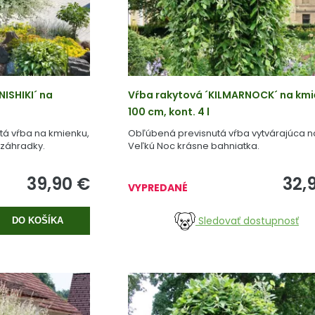
ISHIKI´ na
Vŕba rakytová ´KILMARNOCK´ na km
100 cm, kont. 4 l
tá vŕba na kmienku,
Obľúbená previsnutá vŕba vytvárajúca n
dzáhradky.
Veľkú Noc krásne bahniatka.
39,90
€
32,
VYPREDANÉ
Sledovať dostupnosť
DO KOŠÍKA