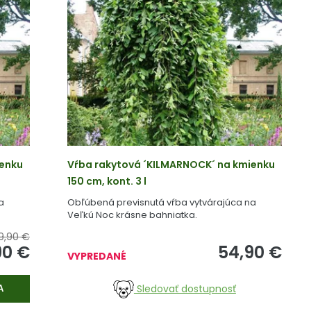
ienku
Vŕba rakytová ´KILMARNOCK´ na kmienku
150 cm, kont. 3 l
a
Obľúbená previsnutá vŕba vytvárajúca na
Veľkú Noc krásne bahniatka.
9,90 €
90
€
54,90
€
VYPREDANÉ
Sledovať dostupnosť
A