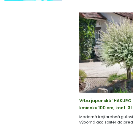
Vŕba japonská ´HAKURO N
kmienku 100 cm, kont. 3 l
Moderná trojfarebná guľovi
výborná ako solitér do pre