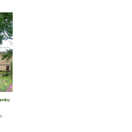
ienku
a