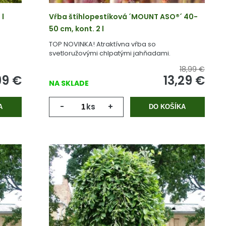
 l
Vŕba štíhlopestíková ´MOUNT ASO®´ 40-
50 cm, kont. 2 l
TOP NOVINKA! Atraktívna vŕba so
svetloružovými chlpatými jahňadami.
18,99 €
99
€
13,29
€
NA SKLADE
-
ks
+
A
DO KOŠÍKA