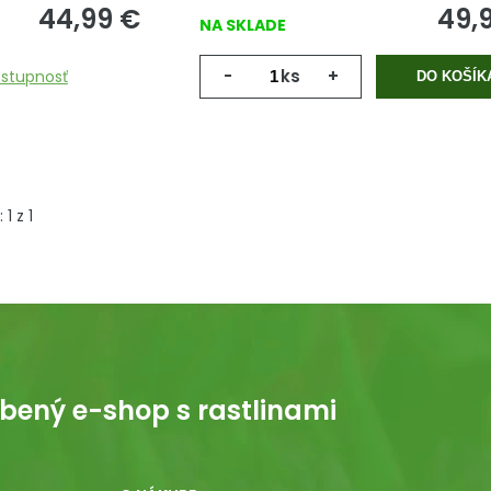
44,99
€
49,
NA SKLADE
-
ks
+
ostupnosť
DO KOŠÍK
:
1
z
1
bený e-shop s rastlinami