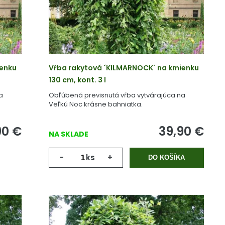
ienku
Vŕba rakytová ´KILMARNOCK´ na kmienku
130 cm, kont. 3 l
a
Obľúbená previsnutá vŕba vytvárajúca na
Veľkú Noc krásne bahniatka.
90
€
39,90
€
NA SKLADE
-
ks
+
DO KOŠÍKA