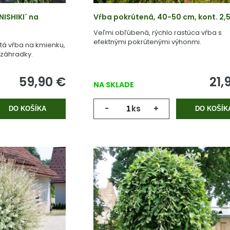
ISHIKI´ na
Vŕba pokrútená, 40-50 cm, kont. 2,5
Veľmi obľúbená, rýchlo rastúca vŕba s
efektnými pokrútenými výhonmi.
tá vŕba na kmienku,
dzáhradky.
59,90
€
21,
NA SKLADE
-
ks
+
DO KOŠÍKA
DO KOŠÍK