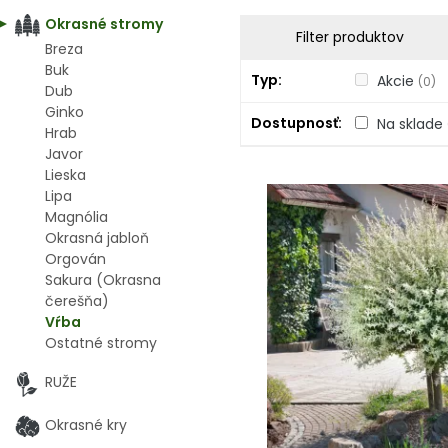
Okrasné stromy
Filter produktov
Breza
Buk
Typ
Akcie
(0)
Dub
Ginko
Dostupnosť
Na sklade
Hrab
Javor
Lieska
Lipa
Magnólia
Okrasná jabloň
Orgován
Sakura (Okrasna
čerešňa)
Vŕba
Ostatné stromy
RUŽE
Okrasné kry