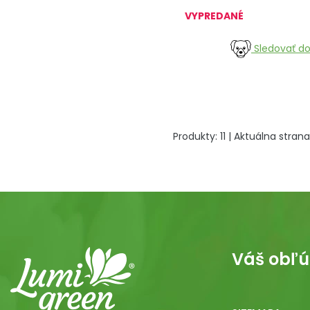
VYPREDANÉ
Sledovať d
Produkty:
11
| Aktuálna strana
Váš obľú