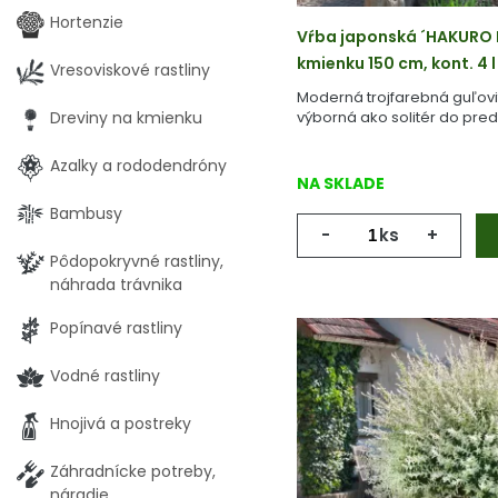
Hortenzie
Vŕba japonská ´HAKURO N
kmienku 150 cm, kont. 4 l
Vresoviskové rastliny
Moderná trojfarebná guľovi
Dreviny na kmienku
výborná ako solitér do pre
Azalky a rododendróny
NA SKLADE
Bambusy
-
ks
+
Pôdopokryvné rastliny,
náhrada trávnika
Popínavé rastliny
Vodné rastliny
Hnojivá a postreky
Záhradnícke potreby,
náradie