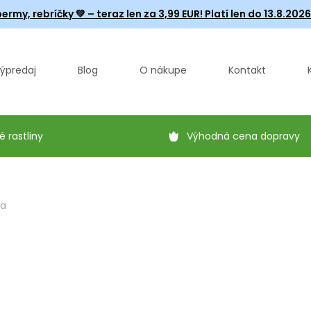
ermy, rebríčky
💚 – teraz len za 3,99 EUR! Platí len do 13.8.202
ýpredaj
Blog
O nákupe
Kontakt
é rastliny
Výhodná cena dopravy
ba