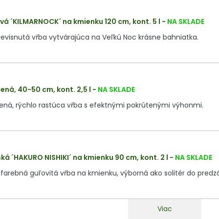
vá ´KILMARNOCK´ na kmienku 120 cm, kont. 5 l
-
NA SKLADE
evisnutá vŕba vytvárajúca na Veľkú Noc krásne bahniatka.
ená, 40-50 cm, kont. 2,5 l
-
NA SKLADE
ená, rýchlo rastúca vŕba s efektnými pokrútenými výhonmi.
ká ´HAKURO NISHIKI´ na kmienku 90 cm, kont. 2 l
-
NA SKLADE
farebná guľovitá vŕba na kmienku, výborná ako solitér do predz
Viac