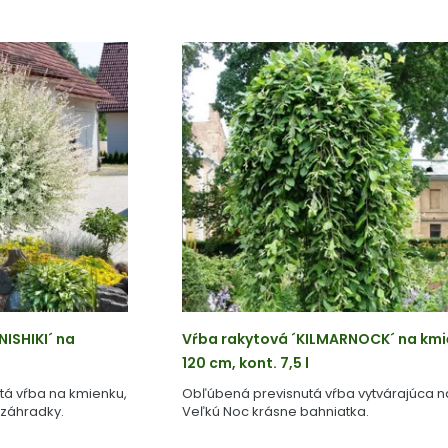
ISHIKI´ na
Vŕba rakytová ´KILMARNOCK´ na km
120 cm, kont. 7,5 l
tá vŕba na kmienku,
Obľúbená previsnutá vŕba vytvárajúca n
dzáhradky.
Veľkú Noc krásne bahniatka.