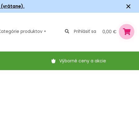
×
6 (vrátane).
Kategórie
produktov
Prihlásiť sa
0,00 €
Výborné ceny a akcie