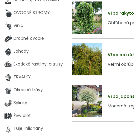
OVOCNÉ STROMY
Vŕba rakyto
Obľúbená pr
Vinič
Drobné ovocie
Jahody
Vŕba pokrút
Exotické rastliny, citrusy
Veľmi obľúb
TRVALKY
Okrasné trávy
Vŕba japons
Bylinky
Moderná troj
Živý plot
Tuje, ihličnany