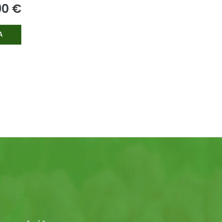
90
€
A