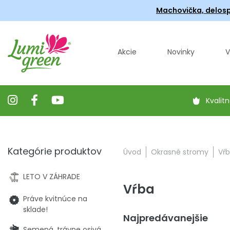
Machovička, delosp
Akcie
Novinky
V
Kvalitn
Kategórie produktov
Úvod
Okrasné stromy
Vŕ
LETO V ZÁHRADE
Vŕba
Práve kvitnúce na
sklade!
Najpredávanejšie
Semená, trávne osivá