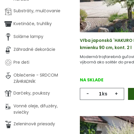
Substráty, mulčovanie
Kvetináče, truhlíky
Solárne lampy
Vŕba japonská ´HAKURO N
kmienku 90 cm, kont. 2 l
Záhradné dekorácie
Moderná trojfarebná guľovi
Pre deti
výborná ako solitér do pre
Oblečenie - SRDCOM
NA SKLADE
ZÁHRADNÍK
Darčeky, poukazy
-
ks
+
Vonné oleje, difuzéry,
sviečky
Zeleninové priesady