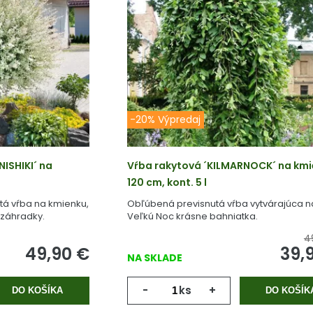
-20% Výpredaj
ISHIKI´ na
Vŕba rakytová ´KILMARNOCK´ na km
120 cm, kont. 5 l
tá vŕba na kmienku,
Obľúbená previsnutá vŕba vytvárajúca n
dzáhradky.
Veľkú Noc krásne bahniatka.
4
49,90
€
39,
NA SKLADE
-
ks
+
DO KOŠÍKA
DO KOŠÍK