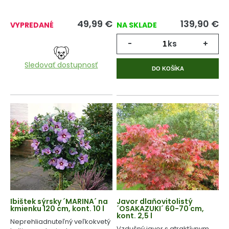
zime.
49,99
€
139,90
€
VYPREDANÉ
NA SKLADE
-
ks
+
Sledovať dostupnosť
DO KOŠÍKA
Ibištek sýrsky ´MARINA´ na
Javor dlaňovitolistý
kmienku 120 cm, kont. 10 l
´OSAKAZUKI´ 60-70 cm,
kont. 2,5 l
Neprehliadnuteľný veľkokvetý
Vzdušný javor s atraktívnym