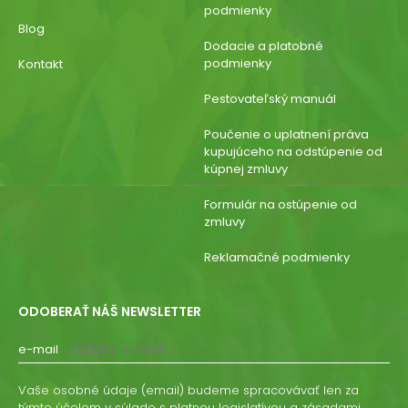
podmienky
Blog
Dodacie a platobné
podmienky
Kontakt
Pestovateľský manuál
Poučenie o uplatnení práva
kupujúceho na odstúpenie od
kúpnej zmluvy
Formulár na ostúpenie od
zmluvy
Reklamačné podmienky
ODOBERAŤ NÁŠ NEWSLETTER
e-mail
Vaše osobné údaje (email) budeme spracovávať len za
týmto účelom v súlade s platnou legislatívou a zásadami