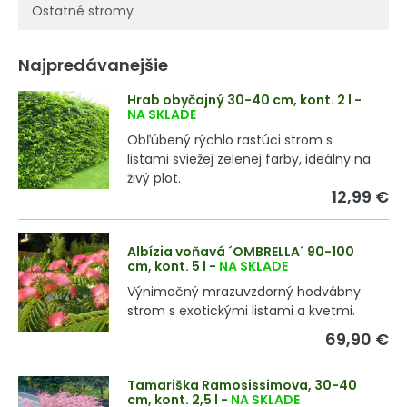
Ostatné stromy
Najpredávanejšie
Hrab obyčajný 30-40 cm, kont. 2 l
-
NA SKLADE
Obľúbený rýchlo rastúci strom s
listami sviežej zelenej farby, ideálny na
živý plot.
12,99 €
Albízia voňavá ´OMBRELLA´ 90-100
cm, kont. 5 l
-
NA SKLADE
Výnimočný mrazuvzdorný hodvábny
strom s exotickými listami a kvetmi.
69,90 €
Tamariška Ramosissimova, 30-40
cm, kont. 2,5 l
-
NA SKLADE