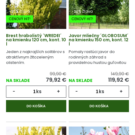
-20% Zľava
-20% Zľava
CENOVÝ HIT!
CENOVÝ HIT!
Brest hrabolistý ´WREDEI´
Javor mliečny ´GLOBOSUM´
na kmienku 120 cm, kont. 10
na kmienku 150 cm, kont. 12
l
l
Jeden z najkrajších solitérov s
Pomaly rastúci javor do
atraktívnym žltozeleným
rodinných záhrad s
olistením.
pravidelnou hustou guľovitou
korunou.
99,90 €
149,90 €
79,92
€
119,92
€
NA SKLADE
NA SKLADE
-
ks
+
-
ks
+
DO KOŠÍKA
DO KOŠÍKA