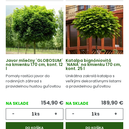
Javor mliečny ´GLOBOSUM´
Katalpa bignóniovitá
na kmienku 170 cm, kont. 12
´NANA´ na kmienku 170 cm,
l
kont. 25 l
Pomaly rastúci javor do
Unikátna zakrslá katalpa s
rodinných záhrad s
veľkými dekoratívnymi listami
pravidelnou hustou guľovitou
a pravidelnou guľovitou
korunou.
korunou.
154,90
€
189,90
€
NA SKLADE
NA SKLADE
-
ks
+
-
ks
+
DO KOŠÍKA
DO KOŠÍKA