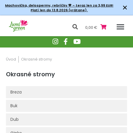
×
Machovička, delospermy, rebríčky
💚 – teraz len za 3,99 EUR!
Platí len do 13.8.2026 (vrátane).
0,00 €
Úvod
Okrasné stromy
Okrasné stromy
Breza
Buk
Dub