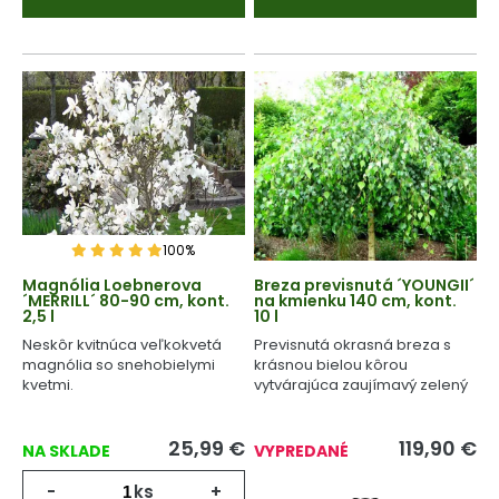
100%
Magnólia Loebnerova
Breza previsnutá ´YOUNGII´
´MERRILL´ 80-90 cm, kont.
na kmienku 140 cm, kont.
2,5 l
10 l
Neskôr kvitnúca veľkokvetá
Previsnutá okrasná breza s
magnólia so snehobielymi
krásnou bielou kôrou
kvetmi.
vytvárajúca zaujímavý zelený
dáždnik.
25,99
€
119,90
€
NA SKLADE
VYPREDANÉ
-
ks
+