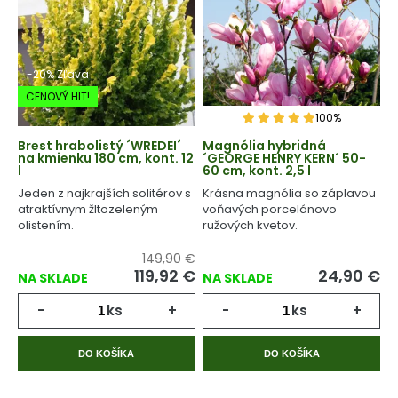
-20% Zľava
CENOVÝ HIT!
100%
Brest hrabolistý ´WREDEI´
Magnólia hybridná
na kmienku 180 cm, kont. 12
´GEORGE HENRY KERN´ 50-
l
60 cm, kont. 2,5 l
Jeden z najkrajších solitérov s
Krásna magnólia so záplavou
atraktívnym žltozeleným
voňavých porcelánovo
olistením.
ružových kvetov.
149,90 €
119,92
€
24,90
€
NA SKLADE
NA SKLADE
-
ks
+
-
ks
+
DO KOŠÍKA
DO KOŠÍKA