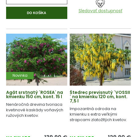
Sledovať dostupnosť
DO KOŠÍKA
Novinka
Agát srstnatý ´ROSEA´ na
Štedrec previsnutý ´VOSSII
kmienku 150 cm, kont. 15 l
´ na kmienku 120 cm, kont.
7,5 l
Nenáročná drevina tvoriaca
Impozantná odroda na
kvetinové kaskády voňavých
kmienku s extra veľkými
ružových kvetov.
strapcami zlatožltých kvetov.