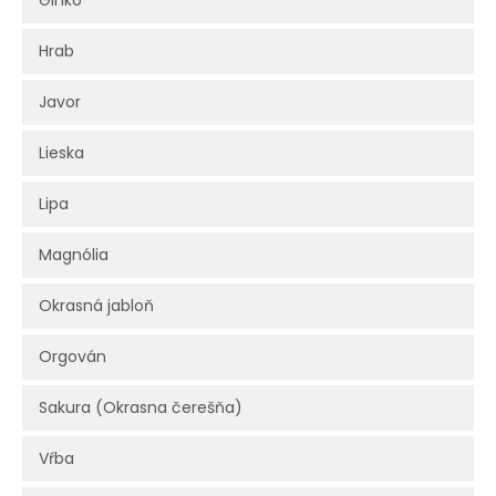
Ginko
Hrab
Javor
Lieska
Lipa
Magnólia
Okrasná jabloň
Orgován
Sakura (Okrasna čerešňa)
Vŕba