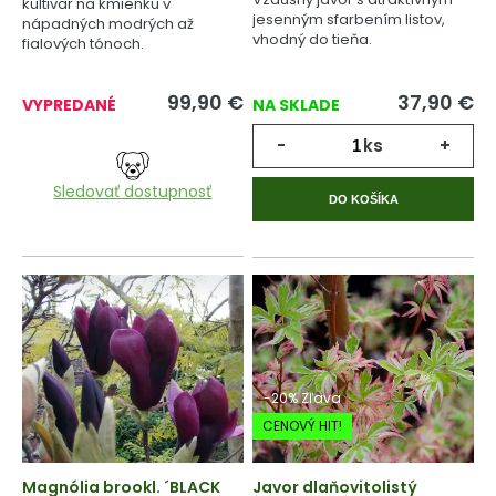
kultivar na kmienku v
jesenným sfarbením listov,
nápadných modrých až
vhodný do tieňa.
fialových tónoch.
99,90
€
37,90
€
VYPREDANÉ
NA SKLADE
-
ks
+
Sledovať dostupnosť
DO KOŠÍKA
-20% Zľava
CENOVÝ HIT!
Magnólia brookl. ´BLACK
Javor dlaňovitolistý