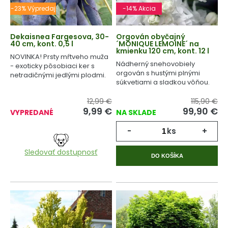
-23% Výpredaj
-14% Akcia
Dekaisnea Fargesova, 30-
Orgován obyčajný
40 cm, kont. 0,5 l
´MONIQUE LEMOINE´ na
kmienku 120 cm, kont. 12 l
NOVINKA! Prsty mŕtveho muža
Nádherný snehovobiely
- exoticky pôsobiaci ker s
orgován s hustými plnými
netradičnými jedlými plodmi.
súkvetiami a sladkou vôňou.
12,99 €
115,90 €
9,99
€
99,90
€
VYPREDANÉ
NA SKLADE
-
ks
+
Sledovať dostupnosť
DO KOŠÍKA