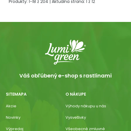
Produkty:
1
-
18
z
204
| Aktuálna strana:
1
z
12
Váš obľúbený e-shop s rastlinami
SITEMAPA
O NÁKUPE
Akcie
Výhody nákupu u nás
Novinky
Vysvetlivky
Výpredaj
Všeobecné zmluvné