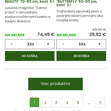
BEAUTY´ 70-80 cm, kont. 5 l
´BUTTERFLY´ 50-60 cm,
kont. 3 l
Luxusná magnólia "Čierna
Trojfarebný japonský javor s
krása" s obrovskými
pestrými listami jemnými ako
purpurovočiernymi kvetmi a
motýlie krídla.
bielym stredom.
49,90 €
74,49
€
39,92
€
NA SKLADE
NA SKLADE
-
ks
+
-
ks
+
DO KOŠÍKA
DO KOŠÍKA
Viac produktov
…
1
2
3
4
5
>|