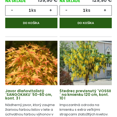
139,90
€
129,90
€
NA SKLADE
NA SKLADE
-
ks
+
-
ks
+
DO KOŠÍKA
DO KOŠÍKA
Javor dlaňovitolistý
Štedrec previsnutý ´VOSSII
´SANGOKAKU´ 50-60 cm,
´ na kmienku 120 cm, kont.
kont. 3 l
10 l
Nádherný javor, ktorý zaujme
Impozantná odroda na
žiarivou farbou listov v lete a
kmienku s extra veľkými
úchvatnou farbou výhonov v
strapcami zlatožltých kvetov.