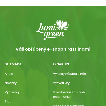
Váš obľúbený e-shop s rastlinami
SITEMAPA
O NÁKUPE
Akcie
Výhody nákupu u nás
Novinky
Vysvetlivky
Výpredaj
Všeobecné zmluvné
podmienky
Blog
Dodacie a platobné