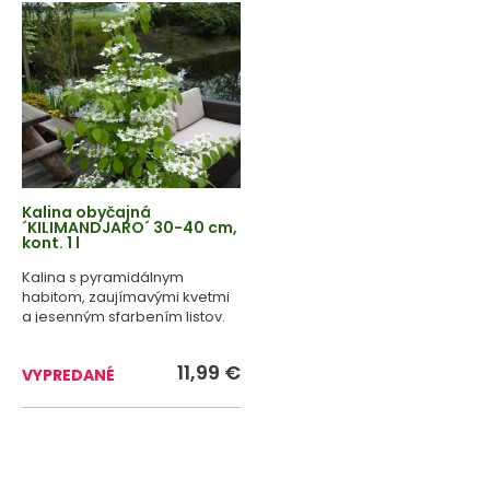
Kalina obyčajná
´KILIMANDJARO´ 30-40 cm,
kont. 1 l
Kalina s pyramidálnym
habitom, zaujímavými kvetmi
a jesenným sfarbením listov.
11,99 €
VYPREDANÉ