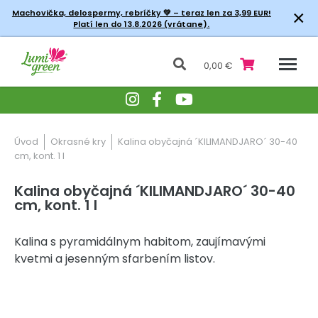
×
Machovička, delospermy, rebríčky
💚 – teraz len za 3,99 EUR!
Platí len do 13.8.2026 (vrátane).
0,00 €
Úvod
Okrasné kry
Kalina obyčajná ´KILIMANDJARO´ 30-40
cm, kont. 1 l
Kalina obyčajná ´KILIMANDJARO´ 30-40
cm, kont. 1 l
Kalina s pyramidálnym habitom, zaujímavými
kvetmi a jesenným sfarbením listov.