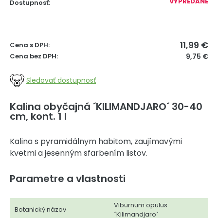
VYPREDANÉ
Dostupnosť:
11,99
€
Cena s DPH:
Cena bez DPH:
9,75 €
Sledovať dostupnosť
Kalina obyčajná ´KILIMANDJARO´ 30-40
cm, kont. 1 l
Kalina s pyramidálnym habitom, zaujímavými
kvetmi a jesenným sfarbením listov.
Parametre a vlastnosti
Viburnum opulus
Botanický názov
´Kilimandjaro´