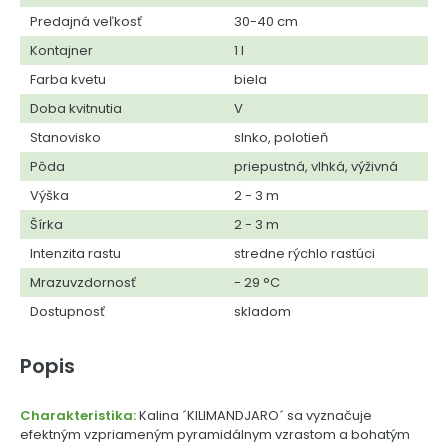
Predajná veľkosť
30-40 cm
Kontajner
1 l
Farba kvetu
biela
Doba kvitnutia
V
Stanovisko
slnko, polotieň
Pôda
priepustná, vlhká, výživná
Výška
2 - 3 m
Šírka
2 - 3 m
Intenzita rastu
stredne rýchlo rastúci
Mrazuvzdornosť
- 29 °C
Dostupnosť
skladom
Popis
Charakteristika:
Kalina ´KILIMANDJARO´ sa vyznačuje
efektným vzpriameným pyramidálnym vzrastom a bohatým