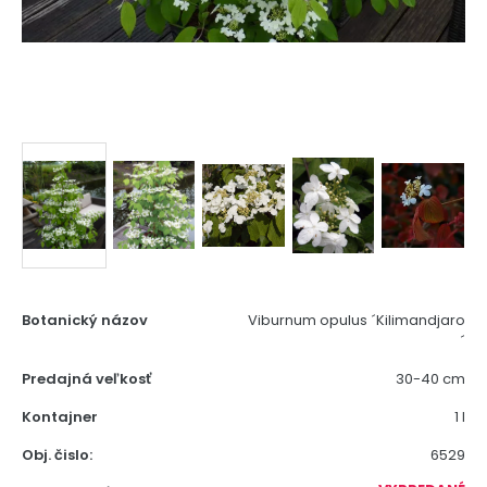
Botanický názov
Viburnum opulus ´Kilimandjaro
´
Predajná veľkosť
30-40 cm
Kontajner
1 l
Obj. čislo:
6529