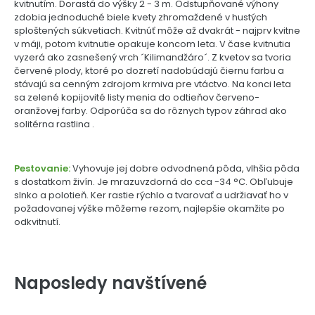
kvitnutím. Dorastá do výšky 2 - 3 m. Odstupňované výhony
zdobia jednoduché biele kvety zhromaždené v hustých
sploštených súkvetiach. Kvitnúť môže až dvakrát - najprv kvitne
v máji, potom kvitnutie opakuje koncom leta. V čase kvitnutia
vyzerá ako zasnešený vrch ´Kilimandžáro´. Z kvetov sa tvoria
červené plody, ktoré po dozretí nadobúdajú čiernu farbu a
stávajú sa cenným zdrojom krmiva pre vtáctvo. Na konci leta
sa zelené kopijovité listy menia do odtieňov červeno-
oranžovej farby. Odporúča sa do rôznych typov záhrad ako
solitérna rastlina .
Pestovanie:
Vyhovuje jej dobre odvodnená pôda, vlhšia pôda
s dostatkom živín. Je mrazuvzdorná do cca -34 °C. Obľubuje
slnko a polotieň. Ker rastie rýchlo a tvarovať a udržiavať ho v
požadovanej výške môžeme rezom, najlepšie okamžite po
odkvitnutí.
Naposledy navštívené