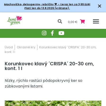
×
Machovička, delospermy, rebríčky
💚 – teraz len za 3,99 EUR!
Platí len do 13.8.2026 (vrátane).
0,00 €
Úvod
Okrasné kry
Korunkovec klavý ´CRISPA´ 20-30 cm,
kont. 1 l
Korunkovec klavý ´CRISPA´ 20-30 cm,
kont. 1 l
Nízky, rýchlo rastúci pôdopokryvný ker so
zúbkovanými listami.