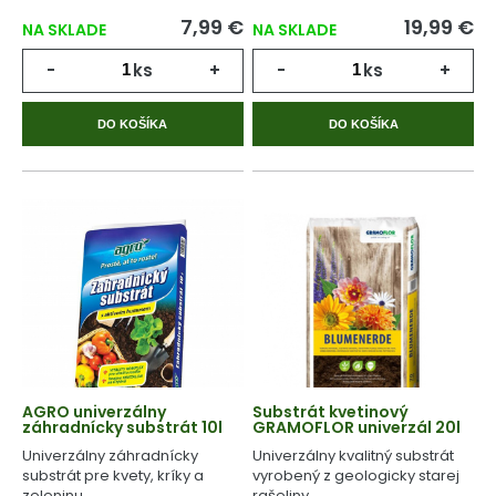
7,99 €
19,99 €
NA SKLADE
NA SKLADE
-
ks
+
-
ks
+
DO KOŠÍKA
DO KOŠÍKA
AGRO univerzálny
Substrát kvetinový
záhradnícky substrát 10l
GRAMOFLOR univerzál 20l
Univerzálny záhradnícky
Univerzálny kvalitný substrát
substrát pre kvety, kríky a
vyrobený z geologicky starej
zeleninu.
rašeliny.