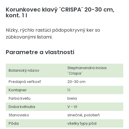
Korunkovec klavý ´CRISPA´ 20-30 cm,
kont. 1 l
Nízky, rýchlo rastúci pôdopokryvný ker so
zúbkovanými listami.
Parametre a vlastnosti
Stephanandra incisa
Botanický názov
´Crispa´
Predajná veľkosť
20-30 cm
Kontajner
1 l
Farba kvetu
biela
Doba kvitnutia
V - VI
Stanovisko
slnečné, polotieň
Pôda
všetky typy pôd