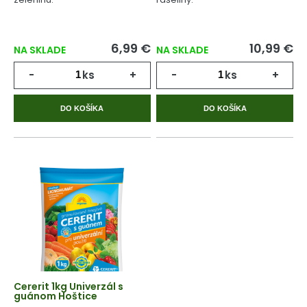
6,99 €
10,99 €
NA SKLADE
NA SKLADE
-
ks
+
-
ks
+
DO KOŠÍKA
DO KOŠÍKA
Cererit 1kg Univerzál s
guánom Hoštice