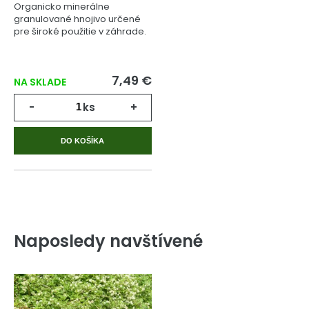
Organicko minerálne
granulované hnojivo určené
pre široké použitie v záhrade.
7,49 €
NA SKLADE
-
ks
+
DO KOŠÍKA
Naposledy navštívené