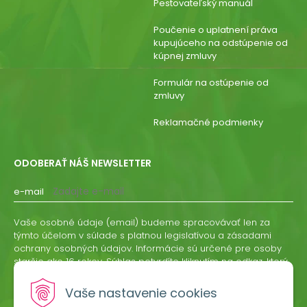
Pestovateľský manuál
Poučenie o uplatnení práva
kupujúceho na odstúpenie od
kúpnej zmluvy
Formulár na ostúpenie od
zmluvy
Reklamačné podmienky
ODOBERAŤ NÁŠ NEWSLETTER
e-mail
Vaše osobné údaje (email) budeme spracovávať len za
týmto účelom v súlade s platnou legislatívou a zásadami
ochrany osobných údajov. Informácie sú určené pre osoby
staršie ako 16 rokov. Súhlas potvrdíte kliknutím na odkaz, ktorý
vám pošleme na váš email. Súhlas môžete kedykoľvek
odvolať písomne, emailom alebo kliknutím na odkaz z
Vaše nastavenie cookies
ktoréhokoľvek informačného emailu.