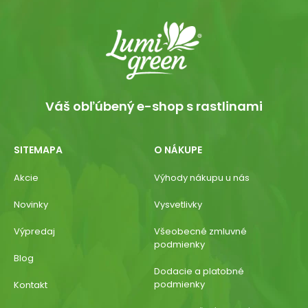
Váš obľúbený e-shop s rastlinami
SITEMAPA
O NÁKUPE
Akcie
Výhody nákupu u nás
Novinky
Vysvetlivky
Výpredaj
Všeobecné zmluvné
podmienky
Blog
Dodacie a platobné
podmienky
Kontakt