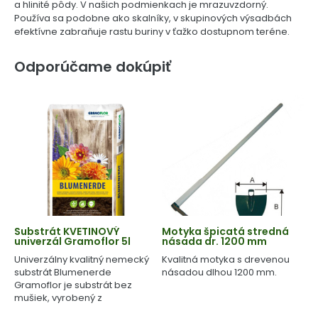
a hlinité pôdy. V našich podmienkach je mrazuvzdorný.
Používa sa podobne ako skalníky, v skupinových výsadbách
efektívne zabraňuje rastu buriny v ťažko dostupnom teréne.
Odporúčame dokúpiť
Substrát KVETINOVÝ
Motyka špicatá stredná
univerzál Gramoflor 5l
násada dr. 1200 mm
Univerzálny kvalitný nemecký
Kvalitná motyka s drevenou
substrát Blumenerde
násadou dlhou 1200 mm.
Gramoflor je substrát bez
mušiek, vyrobený z
geologicky starej rašeliny.