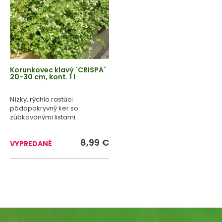
Korunkovec klavý ´CRISPA´
20-30 cm, kont. 1 l
Nízky, rýchlo rastúci
pôdopokryvný ker so
zúbkovanými listami.
8,99 €
VYPREDANÉ