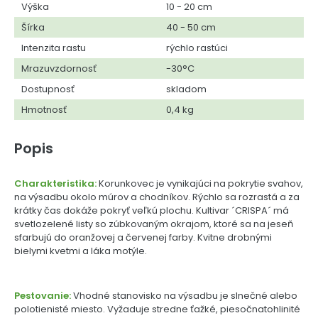
Výška
10 - 20 cm
Šírka
40 - 50 cm
Intenzita rastu
rýchlo rastúci
Mrazuvzdornosť
-30°C
Dostupnosť
skladom
Hmotnosť
0,4 kg
Popis
Charakteristika:
Korunkovec je vynikajúci na pokrytie svahov,
na výsadbu okolo múrov a chodníkov. Rýchlo sa rozrastá a za
krátky čas dokáže pokryť veľkú plochu. Kultivar ´CRISPA´ má
svetlozelené listy so zúbkovaným okrajom, ktoré sa na jeseň
sfarbujú do oranžovej a červenej farby. Kvitne drobnými
bielymi kvetmi a láka motýle.
Pestovanie:
Vhodné stanovisko na výsadbu je slnečné alebo
polotienisté miesto. Vyžaduje stredne ťažké, piesočnatohlinité