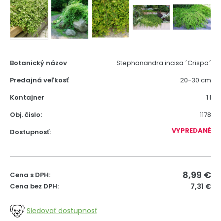
Botanický názov
Stephanandra incisa ´Crispa´
Predajná veľkosť
20-30 cm
Kontajner
1 l
Obj. čislo:
1178
VYPREDANÉ
Dostupnosť:
8,99
€
Cena s DPH:
Cena bez DPH:
7,31 €
Sledovať dostupnosť